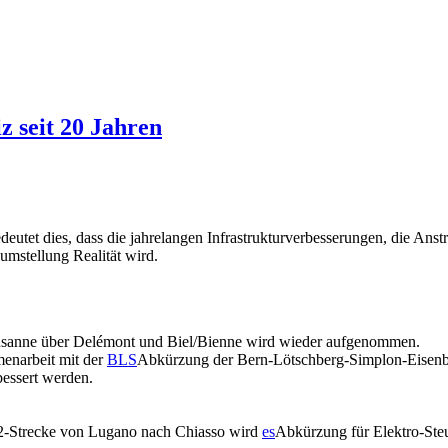
z seit 20 Jahren
edeutet dies, dass die jahrelangen Infrastrukturverbesserungen, die A
mstellung Realität wird.
usanne über Delémont und Biel/Bienne wird wieder aufgenommen.
enarbeit mit der
BLS
Abkürzung der Bern-Lötschberg-Simplon-Eisen
essert werden.
C2-Strecke von Lugano nach Chiasso wird
es
Abkürzung für Elektro-St