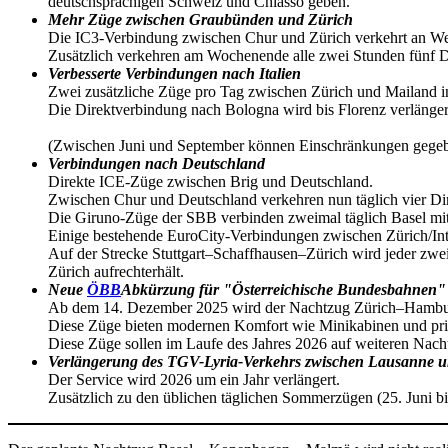
deutschsprachigen Schweiz und Chiasso geben.
Mehr Züge zwischen Graubünden und Zürich
Die IC3-Verbindung zwischen Chur und Zürich verkehrt an We
Zusätzlich verkehren am Wochenende alle zwei Stunden fünf 
Verbesserte Verbindungen nach Italien
Zwei zusätzliche Züge pro Tag zwischen Zürich und Mailand i
Die Direktverbindung nach Bologna wird bis Florenz verlänger
(Zwischen Juni und September können Einschränkungen gegeben
Verbindungen nach Deutschland
Direkte ICE-Züge zwischen Brig und Deutschland.
Zwischen Chur und Deutschland verkehren nun täglich vier Di
Die Giruno-Züge der SBB verbinden zweimal täglich Basel mi
Einige bestehende EuroCity-Verbindungen zwischen Zürich/In
Auf der Strecke Stuttgart–Schaffhausen–Zürich wird jeder zwei
Zürich aufrechterhält.
Neue
ÖBB
Abkürzung für "Österreichische Bundesbahnen
Ab dem 14. Dezember 2025 wird der Nachtzug Zürich–Hamb
Diese Züge bieten modernen Komfort wie Minikabinen und priva
Diese Züge sollen im Laufe des Jahres 2026 auf weiteren Nach
Verlängerung des TGV-Lyria-Verkehrs zwischen Lausanne u
Der Service wird 2026 um ein Jahr verlängert.
Zusätzlich zu den üblichen täglichen Sommerzügen (25. Juni b