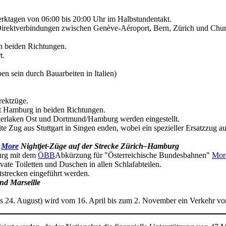
rktagen von 06:00 bis 20:00 Uhr im Halbstundentakt.
Direktverbindungen zwischen Genève-Aéroport, Bern, Zürich und Chur
n beiden Richtungen.
t.
 sein durch Bauarbeiten in Italien)
rektzüge.
t Hamburg in beiden Richtungen.
terlaken Ost und Dortmund/Hamburg werden eingestellt.
te Zug aus Stuttgart in Singen enden, wobei ein spezieller Ersatzzug a
"
More
Nightjet-Züge auf der Strecke Zürich–Hamburg
urg mit dem
ÖBB
Abkürzung für "Österreichische Bundesbahnen"
Mor
te Toiletten und Duschen in allen Schlafabteilen.
tstrecken eingeführt werden.
nd Marseille
is 24. August) wird vom 16. April bis zum 2. November ein Verkehr v