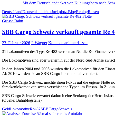
Mit dem Deutschlandticket von Kühlungsborn nach Sc
Deutschland
Deutschlandticket
Juckplotz-Blog
Reblog
Reisen
Grosse Bahn
SBB Cargo Schweiz verkauft gesamte Re 4
23. Februar 2026
J. Wagner
Kommentar hinterlassen
31 Lokomotiven des Typs Re 482 werden an Nordic Re-Finance verk
Die Lokomotiven sind aber weiterhin auf der Nord-Süd-Achse zwisc
In den Jahren 2004 und 2005 wurden die Lokomotiven für den Einsat
Ab 2010 wurden sie an SBB Cargo International vermietet.
Die SBB Cargo Schweiz möchte ihren Fokus auf die eigene Flotte richt
Streckenlokomotiven sechs verschiedene Typen im Einsatz. In Zukunft 
SBB Cargo Schweiz erwartet dadurch eine Senkung der Betriebskost
(Quelle: Bahnblogstelle)
Geld
Lokomotive
Re482
SBBCargo
Schweiz