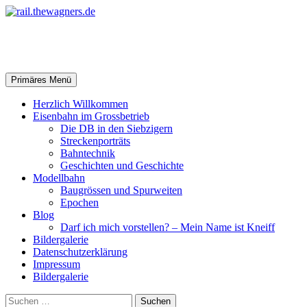
Zum
Inhalt
springen
rail.thewagners.de
Suchen
Primäres Menü
Herzlich Willkommen
Eisenbahn im Grossbetrieb
Die DB in den Siebzigern
Streckenporträts
Bahntechnik
Geschichten und Geschichte
Modellbahn
Baugrössen und Spurweiten
Epochen
Blog
Darf ich mich vorstellen? – Mein Name ist Kneiff
Bildergalerie
Datenschutzerklärung
Impressum
Bildergalerie
Suchen