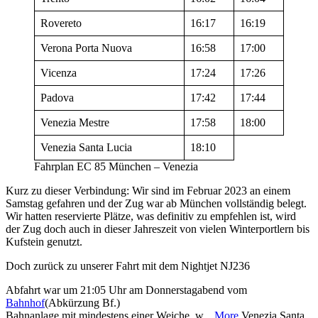
Rovereto
16:17
16:19
Verona Porta Nuova
16:58
17:00
Vicenza
17:24
17:26
Padova
17:42
17:44
Venezia Mestre
17:58
18:00
Venezia Santa Lucia
18:10
Fahrplan EC 85 München – Venezia
Kurz zu dieser Verbindung: Wir sind im Februar 2023 an einem
Samstag gefahren und der Zug war ab München vollständig belegt.
Wir hatten reservierte Plätze, was definitiv zu empfehlen ist, wird
der Zug doch auch in dieser Jahreszeit von vielen Winterportlern bis
Kufstein genutzt.
Doch zurück zu unserer Fahrt mit dem Nightjet NJ236
Abfahrt war um 21:05 Uhr am Donnerstagabend vom
Bahnhof
(Abkürzung Bf.)
Bahnanlage mit mindestens einer Weiche, w...
More
Venezia Santa