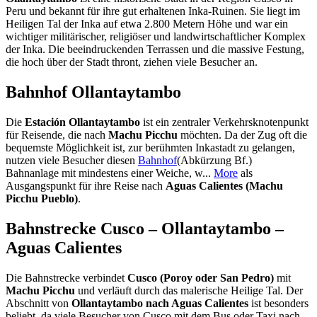
Peru und bekannt für ihre gut erhaltenen Inka-Ruinen. Sie liegt im
Heiligen Tal der Inka auf etwa 2.800 Metern Höhe und war ein
wichtiger militärischer, religiöser und landwirtschaftlicher Komplex
der Inka. Die beeindruckenden Terrassen und die massive Festung,
die hoch über der Stadt thront, ziehen viele Besucher an.
Bahnhof Ollantaytambo
Die
Estación Ollantaytambo
ist ein zentraler Verkehrsknotenpunkt
für Reisende, die nach
Machu Picchu
möchten. Da der Zug oft die
bequemste Möglichkeit ist, zur berühmten Inkastadt zu gelangen,
nutzen viele Besucher diesen
Bahnhof
(Abkürzung Bf.)
Bahnanlage mit mindestens einer Weiche, w...
More
als
Ausgangspunkt für ihre Reise nach
Aguas Calientes (Machu
Picchu Pueblo)
.
Bahnstrecke Cusco – Ollantaytambo –
Aguas Calientes
Die Bahnstrecke verbindet
Cusco (Poroy oder San Pedro)
mit
Machu Picchu
und verläuft durch das malerische Heilige Tal. Der
Abschnitt von
Ollantaytambo nach Aguas Calientes
ist besonders
beliebt, da viele Besucher von Cusco mit dem Bus oder Taxi nach