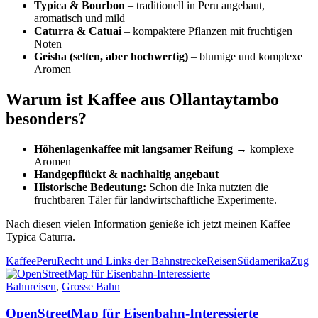
Typica & Bourbon
– traditionell in Peru angebaut,
aromatisch und mild
Caturra & Catuai
– kompaktere Pflanzen mit fruchtigen
Noten
Geisha (selten, aber hochwertig)
– blumige und komplexe
Aromen
Warum ist Kaffee aus Ollantaytambo
besonders?
Höhenlagenkaffee mit langsamer Reifung
→ komplexe
Aromen
Handgepflückt & nachhaltig angebaut
Historische Bedeutung:
Schon die Inka nutzten die
fruchtbaren Täler für landwirtschaftliche Experimente.
Nach diesen vielen Information genieße ich jetzt meinen Kaffee
Typica Caturra.
Kaffee
Peru
Recht und Links der Bahnstrecke
Reisen
Südamerika
Zug
Bahnreisen
,
Grosse Bahn
OpenStreetMap für Eisenbahn-Interessierte