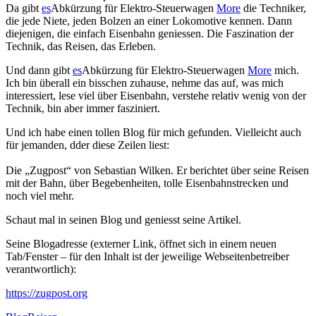
Da gibt
es
Abkürzung für Elektro-Steuerwagen
More
die Techniker,
die jede Niete, jeden Bolzen an einer Lokomotive kennen. Dann
diejenigen, die einfach Eisenbahn geniessen. Die Faszination der
Technik, das Reisen, das Erleben.
Und dann gibt
es
Abkürzung für Elektro-Steuerwagen
More
mich.
Ich bin überall ein bisschen zuhause, nehme das auf, was mich
interessiert, lese viel über Eisenbahn, verstehe relativ wenig von der
Technik, bin aber immer fasziniert.
Und ich habe einen tollen Blog für mich gefunden. Vielleicht auch
für jemanden, dder diese Zeilen liest:
Die „Zugpost“ von Sebastian Wilken. Er berichtet über seine Reisen
mit der Bahn, über Begebenheiten, tolle Eisenbahnstrecken und
noch viel mehr.
Schaut mal in seinen Blog und geniesst seine Artikel.
Seine Blogadresse (externer Link, öffnet sich in einem neuen
Tab/Fenster – für den Inhalt ist der jeweilige Webseitenbetreiber
verantwortlich):
https://zugpost.org