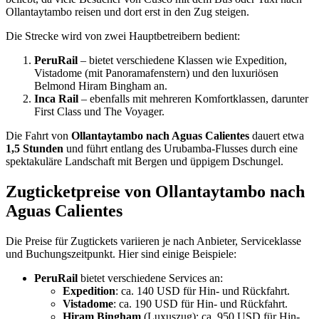
Ollantaytambo reisen und dort erst in den Zug steigen.
Die Strecke wird von zwei Hauptbetreibern bedient:
PeruRail
– bietet verschiedene Klassen wie Expedition,
Vistadome (mit Panoramafenstern) und den luxuriösen
Belmond Hiram Bingham an.
Inca Rail
– ebenfalls mit mehreren Komfortklassen, darunter
First Class und The Voyager.
Die Fahrt von
Ollantaytambo nach Aguas Calientes
dauert etwa
1,5 Stunden
und führt entlang des Urubamba-Flusses durch eine
spektakuläre Landschaft mit Bergen und üppigem Dschungel.
Zugticketpreise von Ollantaytambo nach
Aguas Calientes
Die Preise für Zugtickets variieren je nach Anbieter, Serviceklasse
und Buchungszeitpunkt. Hier sind einige Beispiele:
PeruRail
bietet verschiedene Services an:
Expedition
: ca. 140 USD für Hin- und Rückfahrt.
Vistadome
: ca. 190 USD für Hin- und Rückfahrt.
Hiram Bingham
(Luxuszug): ca. 950 USD für Hin-