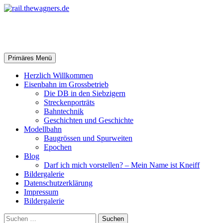
Zum
Inhalt
springen
rail.thewagners.de
Suchen
Primäres Menü
Herzlich Willkommen
Eisenbahn im Grossbetrieb
Die DB in den Siebzigern
Streckenporträts
Bahntechnik
Geschichten und Geschichte
Modellbahn
Baugrössen und Spurweiten
Epochen
Blog
Darf ich mich vorstellen? – Mein Name ist Kneiff
Bildergalerie
Datenschutzerklärung
Impressum
Bildergalerie
Suchen