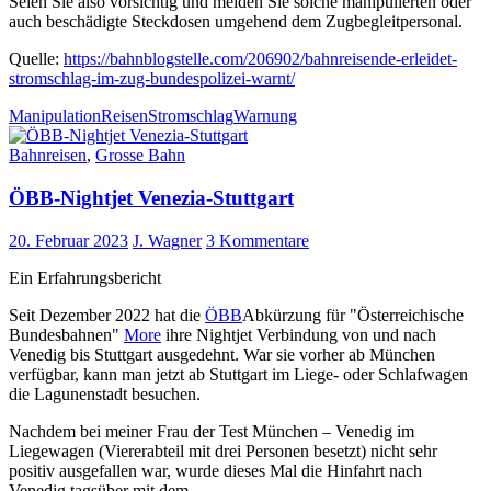
Seien Sie also vorsichtig und melden Sie solche manipulierten oder
auch beschädigte Steckdosen umgehend dem Zugbegleitpersonal.
Quelle:
https://bahnblogstelle.com/206902/bahnreisende-erleidet-
stromschlag-im-zug-bundespolizei-warnt/
Manipulation
Reisen
Stromschlag
Warnung
Bahnreisen
,
Grosse Bahn
ÖBB-Nightjet Venezia-Stuttgart
20. Februar 2023
J. Wagner
3 Kommentare
Ein Erfahrungsbericht
Seit Dezember 2022 hat die
ÖBB
Abkürzung für "Österreichische
Bundesbahnen"
More
ihre Nightjet Verbindung von und nach
Venedig bis Stuttgart ausgedehnt. War sie vorher ab München
verfügbar, kann man jetzt ab Stuttgart im Liege- oder Schlafwagen
die Lagunenstadt besuchen.
Nachdem bei meiner Frau der Test München – Venedig im
Liegewagen (Viererabteil mit drei Personen besetzt) nicht sehr
positiv ausgefallen war, wurde dieses Mal die Hinfahrt nach
Venedig tagsüber mit dem