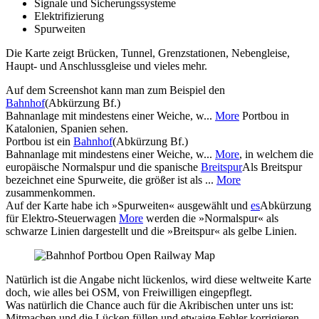
Signale und Sicherungssysteme
Elektrifizierung
Spurweiten
Die Karte zeigt Brücken, Tunnel, Grenzstationen, Nebengleise,
Haupt- und Anschlussgleise und vieles mehr.
Auf dem Screenshot kann man zum Beispiel den
Bahnhof
(Abkürzung Bf.)
Bahnanlage mit mindestens einer Weiche, w...
More
Portbou in
Katalonien, Spanien sehen.
Portbou ist ein
Bahnhof
(Abkürzung Bf.)
Bahnanlage mit mindestens einer Weiche, w...
More
, in welchem die
europäische Normalspur und die spanische
Breitspur
Als Breitspur
bezeichnet eine Spurweite, die größer ist als ...
More
zusammenkommen.
Auf der Karte habe ich »Spurweiten« ausgewählt und
es
Abkürzung
für Elektro-Steuerwagen
More
werden die »Normalspur« als
schwarze Linien dargestellt und die »Breitspur« als gelbe Linien.
Natürlich ist die Angabe nicht lückenlos, wird diese weltweite Karte
doch, wie alles bei OSM, von Freiwilligen eingepflegt.
Was natürlich die Chance auch für die Akribischen unter uns ist:
Mitmachen und die Lücken füllen und etwaige Fehler korrigieren.