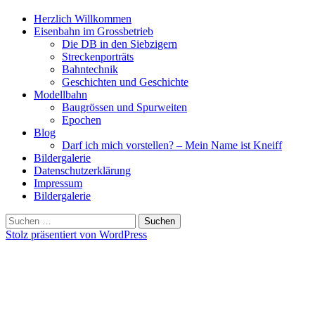
Herzlich Willkommen
Eisenbahn im Grossbetrieb
Die DB in den Siebzigern
Streckenporträts
Bahntechnik
Geschichten und Geschichte
Modellbahn
Baugrössen und Spurweiten
Epochen
Blog
Darf ich mich vorstellen? – Mein Name ist Kneiff
Bildergalerie
Datenschutzerklärung
Impressum
Bildergalerie
Suchen
nach:
Stolz präsentiert von WordPress