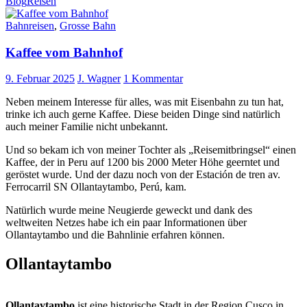
Blog
Reisen
Bahnreisen
,
Grosse Bahn
Kaffee vom Bahnhof
9. Februar 2025
J. Wagner
1 Kommentar
Neben meinem Interesse für alles, was mit Eisenbahn zu tun hat,
trinke ich auch gerne Kaffee. Diese beiden Dinge sind natürlich
auch meiner Familie nicht unbekannt.
Und so bekam ich von meiner Tochter als „Reisemitbringsel“ einen
Kaffee, der in Peru auf 1200 bis 2000 Meter Höhe geerntet und
geröstet wurde. Und der dazu noch von der Estación de tren av.
Ferrocarril SN Ollantaytambo, Perú, kam.
Natürlich wurde meine Neugierde geweckt und dank des
weltweiten Netzes habe ich ein paar Informationen über
Ollantaytambo und die Bahnlinie erfahren können.
Ollantaytambo
Ollantaytambo
ist eine historische Stadt in der Region Cusco in