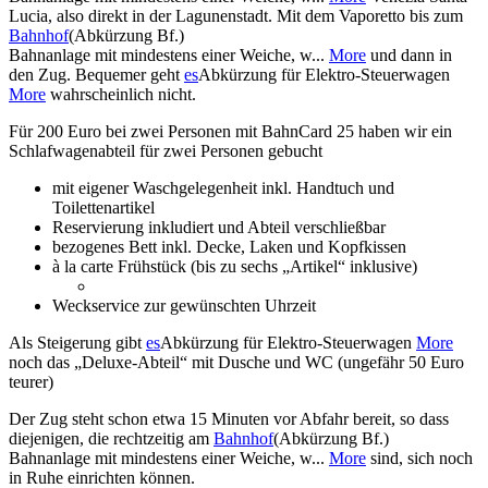
Lucia, also direkt in der Lagunenstadt. Mit dem Vaporetto bis zum
Bahnhof
(Abkürzung Bf.)
Bahnanlage mit mindestens einer Weiche, w...
More
und dann in
den Zug. Bequemer geht
es
Abkürzung für Elektro-Steuerwagen
More
wahrscheinlich nicht.
Für 200 Euro bei zwei Personen mit BahnCard 25 haben wir ein
Schlafwagenabteil für zwei Personen gebucht
mit eigener Waschgelegenheit inkl. Handtuch und
Toilettenartikel
Reservierung inkludiert und Abteil verschließbar
bezogenes Bett inkl. Decke, Laken und Kopfkissen
à la carte Frühstück (bis zu sechs „Artikel“ inklusive)
Weckservice zur gewünschten Uhrzeit
Als Steigerung gibt
es
Abkürzung für Elektro-Steuerwagen
More
noch das „Deluxe-Abteil“ mit Dusche und WC (ungefähr 50 Euro
teurer)
Der Zug steht schon etwa 15 Minuten vor Abfahr bereit, so dass
diejenigen, die rechtzeitig am
Bahnhof
(Abkürzung Bf.)
Bahnanlage mit mindestens einer Weiche, w...
More
sind, sich noch
in Ruhe einrichten können.