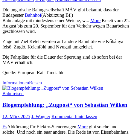
Die ungarische Bahngesellschaft MÁV gibt bekannt, dass der
Budapester
Bahnhof
(Abkürzung Bf.)
Bahnanlage mit mindestens einer Weiche, w...
More
Keleti vom 25.
August bis zum 20. September für den Verkehr wegen Bauarbeiten
geschlossen wird.
Züge mit Ziel Keleti werden auf andere Bahnhöfe wie Kőbánya
felső, Zugló, Kelenföld und Nyugati umgeleitet.
Die Fahrpläne für die Dauer der Sperrung sind ab sofort bei der
MÁV erhältlich.
Quelle: European Rail Timetable
Informationen
Reisen
Bahnreisen
Blogempfehlung: „Zugpost“ von Sebastian Wilken
12. März 2025
J. Wagner
Kommentar hinterlassen
Es
Abkürzung für Elektro-Steuerwagen
More
gibt solche und
solche. Und noch ein paar andere. Die Rede ist von Eisenbahnfans.