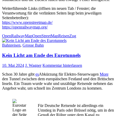
Weiterführende Links (öffnen im neuen Tab / Fenster; die
Verantwortung für die verlinkten Seiten liegt beim jeweiligen
Seitenbetreiber):
https://www.openstreetmap.de/
https://openrailwaymap.org/
OpenRailwayMap
OpenStreetMap
Reisen
Zug
Bahnreisen
,
Grosse Bahn
Kein Licht am Ende des Eurotunnels
10. Mai 2024
J. Wagner
Kommentar hinterlassen
Schon 30 Jahre gibt
es
Abkürzung für Elektro-Steuerwagen
More
den Tunnel zwischen dem europäischen Festland und den Britischen
Inseln. Ein Traum wurde wahr und unzählige Reisende nehmen das
Angebot wahr, um schnell ins Zentrum Londons zu kommen.
Für Deutsche Reisende ist allerdings ein
Umstieg in Paris oder Brüssel nötig, um in den
Genuß der Röhre unter dem Kanal zu