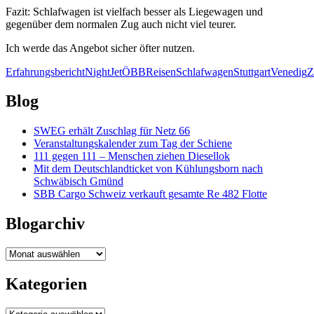
Fazit: Schlafwagen ist vielfach besser als Liegewagen und
gegenüber dem normalen Zug auch nicht viel teurer.
Ich werde das Angebot sicher öfter nutzen.
Erfahrungsbericht
NightJet
ÖBB
Reisen
Schlafwagen
Stuttgart
Venedig
Z
Blog
SWEG erhält Zuschlag für Netz 66
Veranstaltungskalender zum Tag der Schiene
111 gegen 111 – Menschen ziehen Diesellok
Mit dem Deutschlandticket von Kühlungsborn nach
Schwäbisch Gmünd
SBB Cargo Schweiz verkauft gesamte Re 482 Flotte
Blogarchiv
Blogarchiv
Kategorien
Kategorien