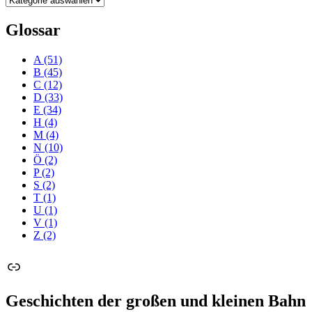
Glossar
A
(51)
B
(45)
C
(12)
D
(33)
E
(34)
H
(4)
M
(4)
N
(10)
Ö
(2)
P
(2)
S
(2)
T
(1)
U
(1)
V
(1)
Z
(2)
Link
Geschichten der großen und kleinen Bahn