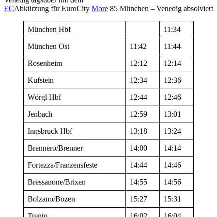
EC
Abkürzung für EuroCity
More
85 München – Venedig absolviert
München Hbf
11:34
München Ost
11:42
11:44
Rosenheim
12:12
12:14
Kufstein
12:34
12:36
Wörgl Hbf
12:44
12:46
Jenbach
12:59
13:01
Innsbruck Hbf
13:18
13:24
Brennero/Brenner
14:00
14:14
Fortezza/Franzensfeste
14:44
14:46
Bressanone/Brixen
14:55
14:56
Bolzano/Bozen
15:27
15:31
Trento
16:02
16:04