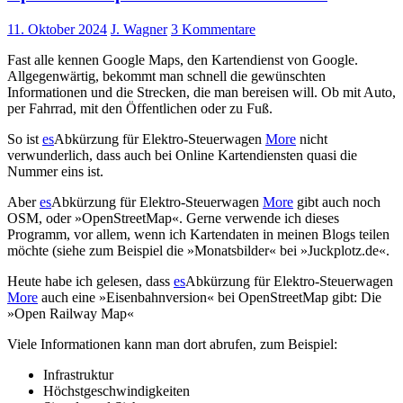
11. Oktober 2024
J. Wagner
3 Kommentare
Fast alle kennen Google Maps, den Kartendienst von Google.
Allgegenwärtig, bekommt man schnell die gewünschten
Informationen und die Strecken, die man bereisen will. Ob mit Auto,
per Fahrrad, mit den Öffentlichen oder zu Fuß.
So ist
es
Abkürzung für Elektro-Steuerwagen
More
nicht
verwunderlich, dass auch bei Online Kartendiensten quasi die
Nummer eins ist.
Aber
es
Abkürzung für Elektro-Steuerwagen
More
gibt auch noch
OSM, oder »OpenStreetMap«. Gerne verwende ich dieses
Programm, vor allem, wenn ich Kartendaten in meinen Blogs teilen
möchte (siehe zum Beispiel die »Monatsbilder« bei »Juckplotz.de«.
Heute habe ich gelesen, dass
es
Abkürzung für Elektro-Steuerwagen
More
auch eine »Eisenbahnversion« bei OpenStreetMap gibt: Die
»Open Railway Map«
Viele Informationen kann man dort abrufen, zum Beispiel:
Infrastruktur
Höchstgeschwindigkeiten