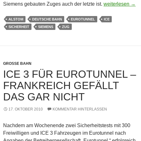
ICE 3 das erste 
Siemens gebauten Zuges auch der letzte ist.
weiterlesen
→
ALSTOM
DEUTSCHE BAHN
EUROTUNNEL
ICE
SICHERHEIT
SIEMENS
ZUG
GROSSE BAHN
ICE 3 FÜR EUROTUNNEL –
FRANKREICH GEFÄLLT
DAS GAR NICHT
17. OKTOBER 2010
KOMMENTAR HINTERLASSEN
Nachdem am Wochenende zwei Sicherheitstests mit 300
Freiwilligen und ICE 3 Fahrzeugen im Eurotunnel nach
Angaben der Betreibergesellschaft „Eurotunnel “ erfolgreich