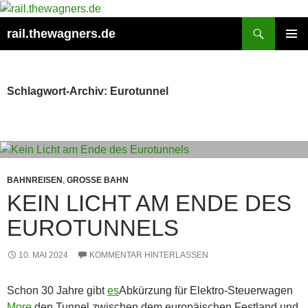
Zum
Inhalt
Suchen
rail.thewagners.de
springen
PRIMÄR
MENÜ
Schlagwort-Archiv: Eurotunnel
BAHNREISEN
,
GROSSE BAHN
KEIN LICHT AM ENDE DES
EUROTUNNELS
10. MAI 2024
KOMMENTAR HINTERLASSEN
Schon 30 Jahre gibt
es
Abkürzung für Elektro-Steuerwagen
More
den Tunnel zwischen dem europäischen Festland und