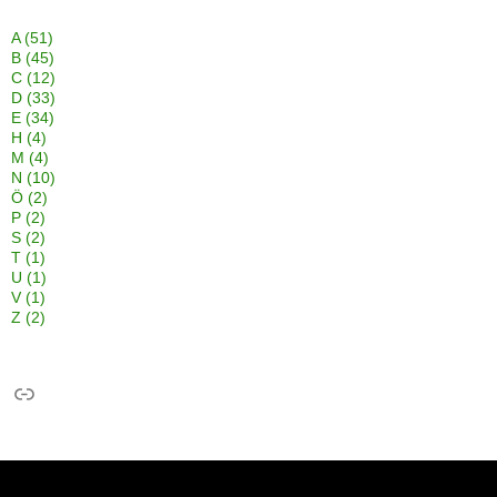
A
(51)
B
(45)
C
(12)
D
(33)
E
(34)
H
(4)
M
(4)
N
(10)
Ö
(2)
P
(2)
S
(2)
T
(1)
U
(1)
V
(1)
Z
(2)
Link