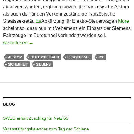
absolviert wurden, regt sich sowohl die französische Alstom
als auch der für den Verkehr zuständige französische
Staatssekretär.
Es
Abkürzung für Elektro-Steuerwagen
More
scheint so, dass nun mit Vehemenz ein Einsatz der Siemens
Fahrzeuge im Eurotunnel verhindert werden soll.
ICE 3 für Eurotunnel – Frankreich gefällt das gar nicht
weiterlesen
→
ALSTOM
DEUTSCHE BAHN
EUROTUNNEL
ICE
SICHERHEIT
SIEMENS
BLOG
SWEG erhält Zuschlag für Netz 66
Veranstaltungskalender zum Tag der Schiene