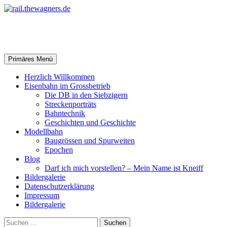
Zum
Inhalt
springen
rail.thewagners.de
Suchen
Primäres Menü
Herzlich Willkommen
Eisenbahn im Grossbetrieb
Die DB in den Siebzigern
Streckenporträts
Bahntechnik
Geschichten und Geschichte
Modellbahn
Baugrössen und Spurweiten
Epochen
Blog
Darf ich mich vorstellen? – Mein Name ist Kneiff
Bildergalerie
Datenschutzerklärung
Impressum
Bildergalerie
Suchen