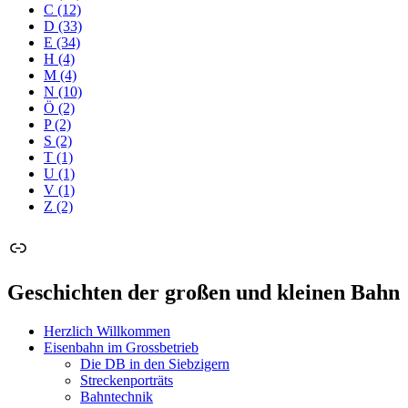
C
(12)
D
(33)
E
(34)
H
(4)
M
(4)
N
(10)
Ö
(2)
P
(2)
S
(2)
T
(1)
U
(1)
V
(1)
Z
(2)
Link
Geschichten der großen und kleinen Bahn
Herzlich Willkommen
Eisenbahn im Grossbetrieb
Die DB in den Siebzigern
Streckenporträts
Bahntechnik