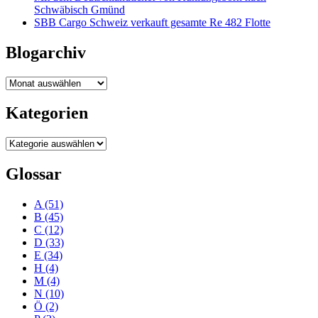
Schwäbisch Gmünd
SBB Cargo Schweiz verkauft gesamte Re 482 Flotte
Blogarchiv
Blogarchiv
Kategorien
Kategorien
Glossar
A
(51)
B
(45)
C
(12)
D
(33)
E
(34)
H
(4)
M
(4)
N
(10)
Ö
(2)