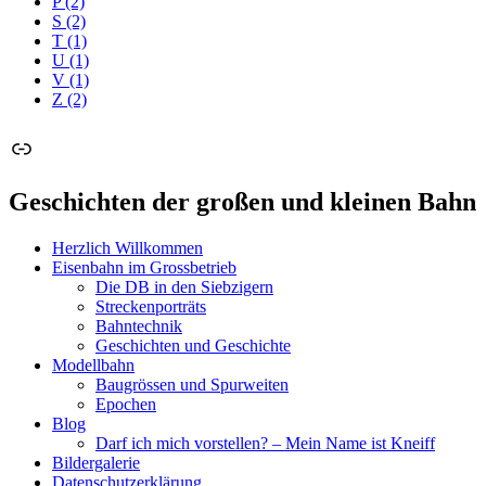
P
(2)
S
(2)
T
(1)
U
(1)
V
(1)
Z
(2)
Link
Geschichten der großen und kleinen Bahn
Herzlich Willkommen
Eisenbahn im Grossbetrieb
Die DB in den Siebzigern
Streckenporträts
Bahntechnik
Geschichten und Geschichte
Modellbahn
Baugrössen und Spurweiten
Epochen
Blog
Darf ich mich vorstellen? – Mein Name ist Kneiff
Bildergalerie
Datenschutzerklärung