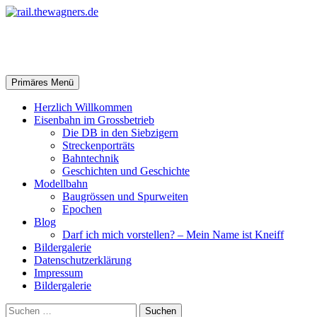
Zum
Inhalt
springen
rail.thewagners.de
Suchen
Primäres Menü
Herzlich Willkommen
Eisenbahn im Grossbetrieb
Die DB in den Siebzigern
Streckenporträts
Bahntechnik
Geschichten und Geschichte
Modellbahn
Baugrössen und Spurweiten
Epochen
Blog
Darf ich mich vorstellen? – Mein Name ist Kneiff
Bildergalerie
Datenschutzerklärung
Impressum
Bildergalerie
Suchen