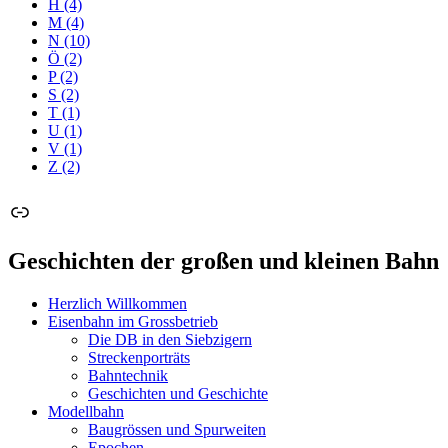
H
(4)
M
(4)
N
(10)
Ö
(2)
P
(2)
S
(2)
T
(1)
U
(1)
V
(1)
Z
(2)
Link
Geschichten der großen und kleinen Bahn
Herzlich Willkommen
Eisenbahn im Grossbetrieb
Die DB in den Siebzigern
Streckenporträts
Bahntechnik
Geschichten und Geschichte
Modellbahn
Baugrössen und Spurweiten
Epochen