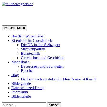
Zum
Inhalt
springen
rail.thewagners.de
Suchen
Primäres Menü
Herzlich Willkommen
Eisenbahn im Grossbetrieb
Die DB in den Siebzigern
Streckenporträts
Bahntechnik
Geschichten und Geschichte
Modellbahn
Baugrössen und Spurweiten
Epochen
Blog
Darf ich mich vorstellen? – Mein Name ist Kneiff
Bildergalerie
Datenschutzerklärung
Impressum
Bildergalerie
Suchen