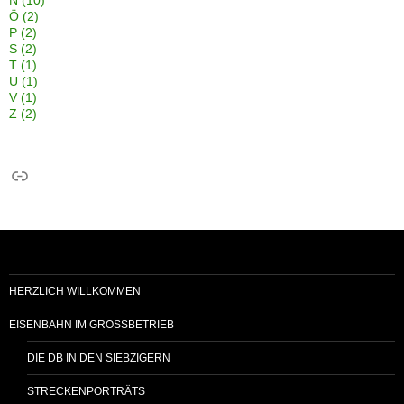
N
(10)
Ö
(2)
P
(2)
S
(2)
T
(1)
U
(1)
V
(1)
Z
(2)
Link
HERZLICH WILLKOMMEN
EISENBAHN IM GROSSBETRIEB
DIE DB IN DEN SIEBZIGERN
STRECKENPORTRÄTS