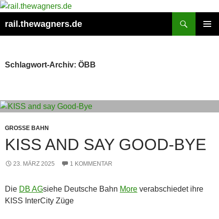
Zum
Inhalt
Suchen
rail.thewagners.de
springen
PRIMÄR
MENÜ
Schlagwort-Archiv: ÖBB
GROSSE BAHN
KISS AND SAY GOOD-BYE
23. MÄRZ 2025
1 KOMMENTAR
Die
DB AG
siehe Deutsche Bahn
More
verabschiedet ihre
KISS InterCity Züge