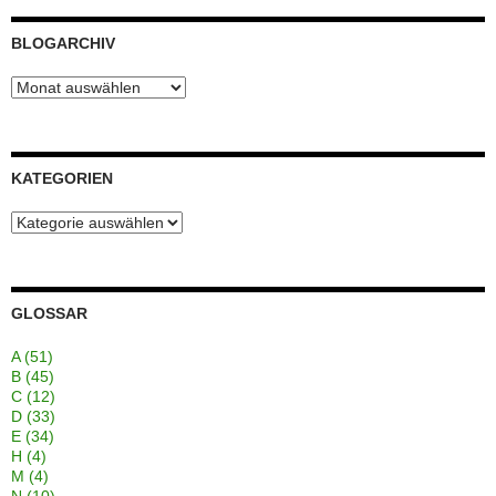
BLOGARCHIV
Blogarchiv
KATEGORIEN
Kategorien
GLOSSAR
A
(51)
B
(45)
C
(12)
D
(33)
E
(34)
H
(4)
M
(4)