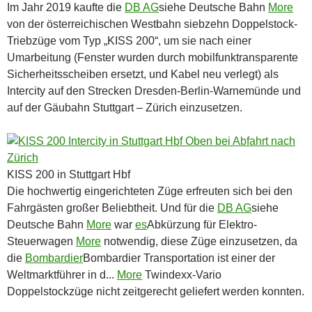
Im Jahr 2019 kaufte die
DB AG
siehe Deutsche Bahn
More
von der österreichischen Westbahn siebzehn Doppelstock-
Triebzüge vom Typ „KISS 200“, um sie nach einer
Umarbeitung (Fenster wurden durch mobilfunktransparente
Sicherheitsscheiben ersetzt, und Kabel neu verlegt) als
Intercity auf den Strecken Dresden-Berlin-Warnemünde und
auf der Gäubahn Stuttgart – Zürich einzusetzen.
KISS 200 in Stuttgart Hbf
Die hochwertig eingerichteten Züge erfreuten sich bei den
Fahrgästen großer Beliebtheit. Und für die
DB AG
siehe
Deutsche Bahn
More
war
es
Abkürzung für Elektro-
Steuerwagen
More
notwendig, diese Züge einzusetzen, da
die
Bombardier
Bombardier Transportation ist einer der
Weltmarktführer in d...
More
Twindexx-Vario
Doppelstockzüge nicht zeitgerecht geliefert werden konnten.