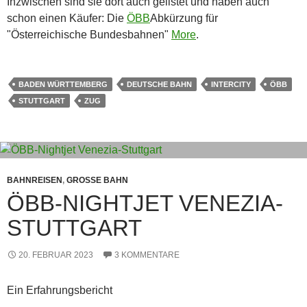
Inzwischen sind sie dort auch gelistet und haben auch
schon einen Käufer: Die
ÖBB
Abkürzung für
"Österreichische Bundesbahnen"
More
.
BADEN WÜRTTEMBERG
DEUTSCHE BAHN
INTERCITY
ÖBB
STUTTGART
ZUG
BAHNREISEN
,
GROSSE BAHN
ÖBB-NIGHTJET VENEZIA-
STUTTGART
20. FEBRUAR 2023
3 KOMMENTARE
Ein Erfahrungsbericht