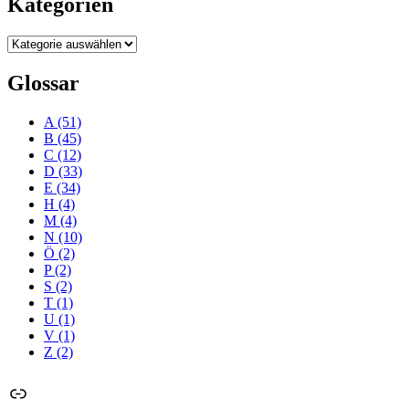
Kategorien
Kategorien
Glossar
A
(51)
B
(45)
C
(12)
D
(33)
E
(34)
H
(4)
M
(4)
N
(10)
Ö
(2)
P
(2)
S
(2)
T
(1)
U
(1)
V
(1)
Z
(2)
Link