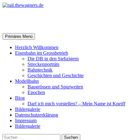
Zum
Inhalt
springen
rail.thewagners.de
Suchen
Primäres Menü
Herzlich Willkommen
Eisenbahn im Grossbetrieb
Die DB in den Siebzigern
Streckenporträts
Bahntechnik
Geschichten und Geschichte
Modellbahn
Baugrössen und Spurweiten
Epochen
Blog
Darf ich mich vorstellen? – Mein Name ist Kneiff
Bildergalerie
Datenschutzerklärung
Impressum
Bildergalerie
Suchen