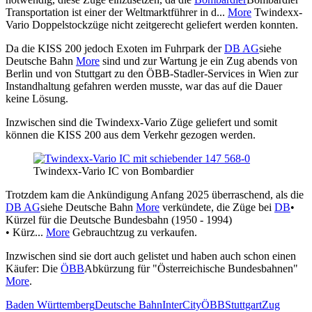
Transportation ist einer der Weltmarktführer in d...
More
Twindexx-
Vario Doppelstockzüge nicht zeitgerecht geliefert werden konnten.
Da die KISS 200 jedoch Exoten im Fuhrpark der
DB AG
siehe
Deutsche Bahn
More
sind und zur Wartung je ein Zug abends von
Berlin und von Stuttgart zu den ÖBB-Stadler-Services in Wien zur
Instandhaltung gefahren werden musste, war das auf die Dauer
keine Lösung.
Inzwischen sind die Twindexx-Vario Züge geliefert und somit
können die KISS 200 aus dem Verkehr gezogen werden.
Twindexx-Vario IC von Bombardier
Trotzdem kam die Ankündigung Anfang 2025 überraschend, als die
DB AG
siehe Deutsche Bahn
More
verkündete, die Züge bei
DB
•
Kürzel für die Deutsche Bundesbahn (1950 - 1994)
• Kürz...
More
Gebrauchtzug zu verkaufen.
Inzwischen sind sie dort auch gelistet und haben auch schon einen
Käufer: Die
ÖBB
Abkürzung für "Österreichische Bundesbahnen"
More
.
Baden Württemberg
Deutsche Bahn
InterCity
ÖBB
Stuttgart
Zug