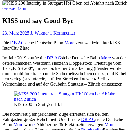
nach:
Grosse Bahn
KISS and say Good-Bye
23. März 2025
J. Wagner
1 Kommentar
Die
DB AG
siehe Deutsche Bahn
More
verabschiedet ihre KISS
InterCity Züge
Im Jahr 2019 kaufte die
DB AG
siehe Deutsche Bahn
More
von der
österreichischen Westbahn siebzehn Doppelstock-Triebzüge vom
Typ „KISS 200“, um sie nach einer Umarbeitung (Fenster wurden
durch mobilfunktransparente Sicherheitsscheiben ersetzt, und Kabel
neu verlegt) als Intercity auf den Strecken Dresden-Berlin-
Warnemünde und auf der Gäubahn Stuttgart – Zürich einzusetzen.
KISS 200 in Stuttgart Hbf
Die hochwertig eingerichteten Züge erfreuten sich bei den
Fahrgästen großer Beliebtheit. Und für die
DB AG
siehe Deutsche
Bahn
More
war
es
Abkürzung für Elektro-Steuerwagen
More
notwendig, diese Züge einzusetzen, da die
Bombardier
Bombardier