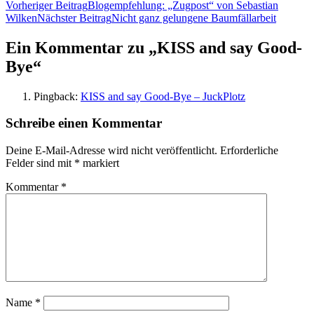
Beitragsnavigation
Vorheriger Beitrag
Blogempfehlung: „Zugpost“ von Sebastian
Wilken
Nächster Beitrag
Nicht ganz gelungene Baumfällarbeit
Ein Kommentar zu „KISS and say Good-
Bye“
Pingback:
KISS and say Good-Bye – JuckPlotz
Schreibe einen Kommentar
Deine E-Mail-Adresse wird nicht veröffentlicht.
Erforderliche
Felder sind mit
*
markiert
Kommentar
*
Name
*