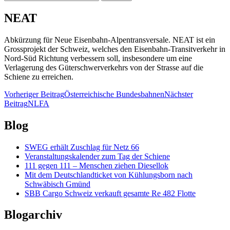
nach:
NEAT
Abkürzung für Neue Eisenbahn-Alpentransversale. NEAT ist ein
Grossprojekt der Schweiz, welches den Eisenbahn-Transitverkehr in
Nord-Süd Richtung verbessern soll, insbesondere um eine
Verlagerung des Güterschwerverkehrs von der Strasse auf die
Schiene zu erreichen.
Beitragsnavigation
Vorheriger Beitrag
Österreichische Bundesbahnen
Nächster
Beitrag
NLFA
Blog
SWEG erhält Zuschlag für Netz 66
Veranstaltungskalender zum Tag der Schiene
111 gegen 111 – Menschen ziehen Diesellok
Mit dem Deutschlandticket von Kühlungsborn nach
Schwäbisch Gmünd
SBB Cargo Schweiz verkauft gesamte Re 482 Flotte
Blogarchiv