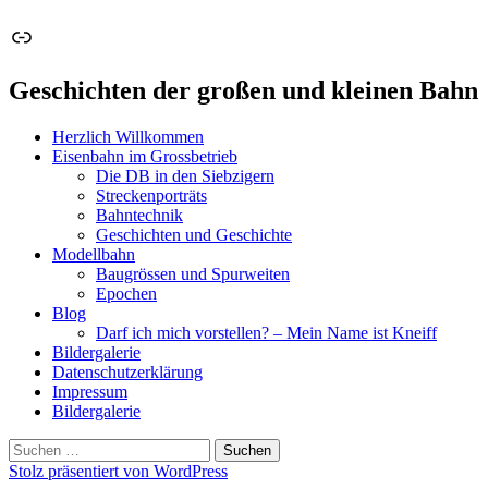
Link
Geschichten der großen und kleinen Bahn
Herzlich Willkommen
Eisenbahn im Grossbetrieb
Die DB in den Siebzigern
Streckenporträts
Bahntechnik
Geschichten und Geschichte
Modellbahn
Baugrössen und Spurweiten
Epochen
Blog
Darf ich mich vorstellen? – Mein Name ist Kneiff
Bildergalerie
Datenschutzerklärung
Impressum
Bildergalerie
Suchen
nach:
Stolz präsentiert von WordPress