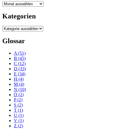
Blogarchiv
Kategorien
Kategorien
Glossar
A
(51)
B
(45)
C
(12)
D
(33)
E
(34)
H
(4)
M
(4)
N
(10)
Ö
(2)
P
(2)
S
(2)
T
(1)
U
(1)
V
(1)
Z
(2)