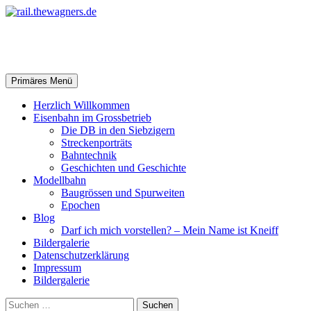
Zum
Inhalt
springen
rail.thewagners.de
Suchen
Primäres Menü
Herzlich Willkommen
Eisenbahn im Grossbetrieb
Die DB in den Siebzigern
Streckenporträts
Bahntechnik
Geschichten und Geschichte
Modellbahn
Baugrössen und Spurweiten
Epochen
Blog
Darf ich mich vorstellen? – Mein Name ist Kneiff
Bildergalerie
Datenschutzerklärung
Impressum
Bildergalerie
Suchen