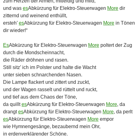
zum Herzen der Armen, mitleidig und mild,
und was
es
Abkürzung für Elektro-Steuerwagen
More
dir
zitternd und weinend enthüllt,
ersteh’
es
Abkürzung für Elektro-Steuerwagen
More
in Tönen
dir wieder!“
Es
Abkürzung für Elektro-Steuerwagen
More
poltert der Zug
durch die Mondscheinnacht,
die Räder dröhnen und rasen.
Still sitz’ ich im Polster und halte die Wacht
unter sieben schnarchenden Nasen.
Die Lampe flackert und zittert und zuckt,
und der Wagen rasselt und rüttelt und ruckt,
und tief aus dem Chaos der Töne,
da quillt
es
Abkürzung für Elektro-Steuerwagen
More
, da
drangt
es
Abkürzung für Elektro-Steuerwagen
More
, da perlt
es
Abkürzung für Elektro-Steuerwagen
More
empor
wie Hymnengesänge, bezaubernd mein Ohr,
in erdenverklärender Schöne.