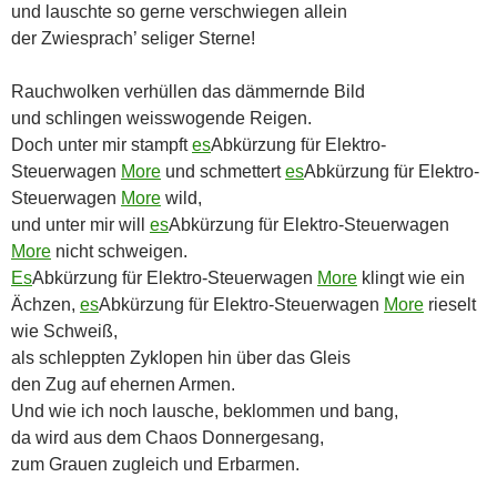
und lauschte so gerne verschwiegen allein
der Zwiesprach’ seliger Sterne!
Rauchwolken verhüllen das dämmernde Bild
und schlingen weisswogende Reigen.
Doch unter mir stampft
es
Abkürzung für Elektro-
Steuerwagen
More
und schmettert
es
Abkürzung für Elektro-
Steuerwagen
More
wild,
und unter mir will
es
Abkürzung für Elektro-Steuerwagen
More
nicht schweigen.
Es
Abkürzung für Elektro-Steuerwagen
More
klingt wie ein
Ächzen,
es
Abkürzung für Elektro-Steuerwagen
More
rieselt
wie Schweiß,
als schleppten Zyklopen hin über das Gleis
den Zug auf ehernen Armen.
Und wie ich noch lausche, beklommen und bang,
da wird aus dem Chaos Donnergesang,
zum Grauen zugleich und Erbarmen.