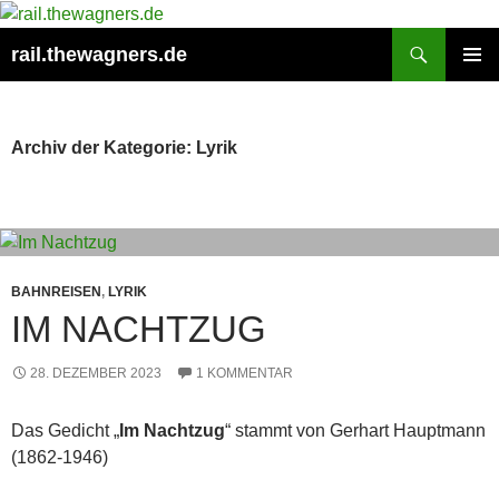
Zum
Inhalt
Suchen
rail.thewagners.de
springen
PRIMÄR
MENÜ
Archiv der Kategorie: Lyrik
BAHNREISEN
,
LYRIK
IM NACHTZUG
28. DEZEMBER 2023
1 KOMMENTAR
Das Gedicht „
Im Nachtzug
“ stammt von Gerhart Hauptmann
(1862-1946)