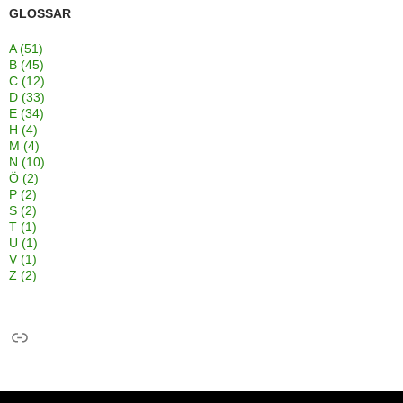
GLOSSAR
A
(51)
B
(45)
C
(12)
D
(33)
E
(34)
H
(4)
M
(4)
N
(10)
Ö
(2)
P
(2)
S
(2)
T
(1)
U
(1)
V
(1)
Z
(2)
Link