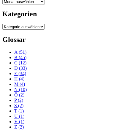
Blogarchiv
Kategorien
Kategorien
Glossar
A
(51)
B
(45)
C
(12)
D
(33)
E
(34)
H
(4)
M
(4)
N
(10)
Ö
(2)
P
(2)
S
(2)
T
(1)
U
(1)
V
(1)
Z
(2)