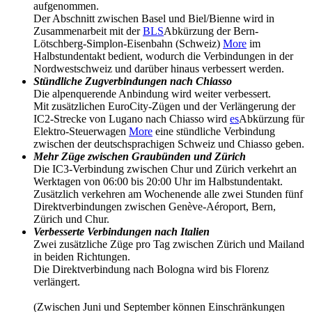
aufgenommen.
Der Abschnitt zwischen Basel und Biel/Bienne wird in
Zusammenarbeit mit der
BLS
Abkürzung der Bern-
Lötschberg-Simplon-Eisenbahn (Schweiz)
More
im
Halbstundentakt bedient, wodurch die Verbindungen in der
Nordwestschweiz und darüber hinaus verbessert werden.
Stündliche Zugverbindungen nach Chiasso
Die alpenquerende Anbindung wird weiter verbessert.
Mit zusätzlichen EuroCity-Zügen und der Verlängerung der
IC2-Strecke von Lugano nach Chiasso wird
es
Abkürzung für
Elektro-Steuerwagen
More
eine stündliche Verbindung
zwischen der deutschsprachigen Schweiz und Chiasso geben.
Mehr Züge zwischen Graubünden und Zürich
Die IC3-Verbindung zwischen Chur und Zürich verkehrt an
Werktagen von 06:00 bis 20:00 Uhr im Halbstundentakt.
Zusätzlich verkehren am Wochenende alle zwei Stunden fünf
Direktverbindungen zwischen Genève-Aéroport, Bern,
Zürich und Chur.
Verbesserte Verbindungen nach Italien
Zwei zusätzliche Züge pro Tag zwischen Zürich und Mailand
in beiden Richtungen.
Die Direktverbindung nach Bologna wird bis Florenz
verlängert.
(Zwischen Juni und September können Einschränkungen