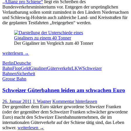
„Allianz pro Schiene“
liegt ein Schreiben des
Bundesverkehrsministeriums vor. Entgegen der ursprünglichen
Verlautbarung sollen somit zumindest in den Ländern Niedersachsen
und Schleswig-Holstein auch zahlreiche Land- und Kreisstraßen für
die geplanten Testfahrten „freigegeben“ werden.
Der Gigaliner im Vergleich zum 40 Tonner
Kommen
weiterlesen
→
die
Berlin
Deutsche
„Riesen-
Bahn
Flop
Geld
Gigaliner
Güterverkehr
LKW
Schweizer
Lastwagen“
Bahnen
Sicherheit
auch
Grosse Bahn
auf
die
Schweizer Güterbahnen leiden am schwachen Euro
Landstrassen
?
26. Januar 2011
J. Wagner
Kommentar hinterlassen
Der gegenüber dem Euro stärker gewordene Schweizer Franken
(oder der gegenüber dem Schweizer Franken schwächer gewordene
Euro) macht den Schweizer Eisenbahnunternehmen, die im
internationalen Güterverkehr auf der Schiene tätig sind, das Leben
Schweizer
schwer.
weiterlesen
→