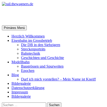
Zum
Inhalt
springen
rail.thewagners.de
Suchen
Primäres Menü
Herzlich Willkommen
Eisenbahn im Grossbetrieb
Die DB in den Siebzigern
Streckenporträts
Bahntechnik
Geschichten und Geschichte
Modellbahn
Baugrössen und Spurweiten
Epochen
Blog
Darf ich mich vorstellen? – Mein Name ist Kneiff
Bildergalerie
Datenschutzerklärung
Impressum
Bildergalerie
Suchen