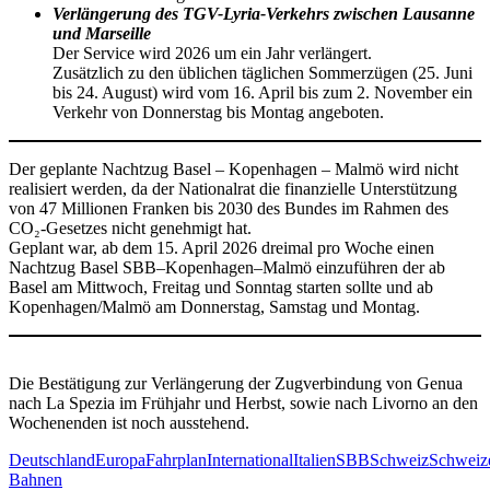
Verlängerung des TGV-Lyria-Verkehrs zwischen Lausanne
und Marseille
Der Service wird 2026 um ein Jahr verlängert.
Zusätzlich zu den üblichen täglichen Sommerzügen (25. Juni
bis 24. August) wird vom 16. April bis zum 2. November ein
Verkehr von Donnerstag bis Montag angeboten.
Der geplante Nachtzug Basel – Kopenhagen – Malmö wird nicht
realisiert werden, da der Nationalrat die finanzielle Unterstützung
von 47 Millionen Franken bis 2030 des Bundes im Rahmen des
CO₂-Gesetzes nicht genehmigt hat.
Geplant war, ab dem 15. April 2026 dreimal pro Woche einen
Nachtzug Basel SBB–Kopenhagen–Malmö einzuführen der ab
Basel am Mittwoch, Freitag und Sonntag starten sollte und ab
Kopenhagen/Malmö am Donnerstag, Samstag und Montag.
Die Bestätigung zur Verlängerung der Zugverbindung von Genua
nach La Spezia im Frühjahr und Herbst, sowie nach Livorno an den
Wochenenden ist noch ausstehend.
Deutschland
Europa
Fahrplan
International
Italien
SBB
Schweiz
Schweiz
Bahnen