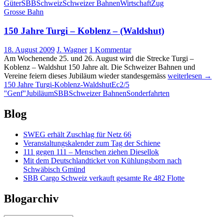
Güterbahnen
Güter
SBB
Schweiz
Schweizer Bahnen
Wirtschaft
Zug
leiden
Grosse Bahn
am
schwachen
150 Jahre Turgi – Koblenz – (Waldshut)
Euro
18. August 2009
J. Wagner
1 Kommentar
Am Wochenende 25. und 26. August wird die Strecke Turgi –
Koblenz – Waldshut 150 Jahre alt. Die Schweizer Bahnen und
150
Vereine feiern dieses Jubiläum wieder standesgemäss
weiterlesen
→
Jahre
150 Jahre Turgi-Koblenz-Waldshut
Ec2/5
Turgi
"Genf"
Jubiläum
SBB
Schweizer Bahnen
Sonderfahrten
–
Koblenz
Blog
–
(Waldshut)
SWEG erhält Zuschlag für Netz 66
Veranstaltungskalender zum Tag der Schiene
111 gegen 111 – Menschen ziehen Diesellok
Mit dem Deutschlandticket von Kühlungsborn nach
Schwäbisch Gmünd
SBB Cargo Schweiz verkauft gesamte Re 482 Flotte
Blogarchiv