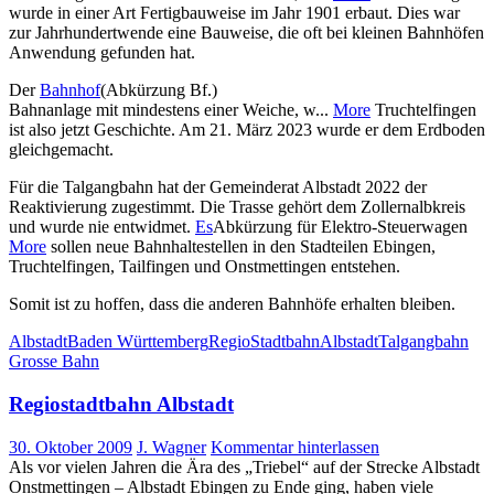
wurde in einer Art Fertigbauweise im Jahr 1901 erbaut. Dies war
zur Jahrhundertwende eine Bauweise, die oft bei kleinen Bahnhöfen
Anwendung gefunden hat.
Der
Bahnhof
(Abkürzung Bf.)
Bahnanlage mit mindestens einer Weiche, w...
More
Truchtelfingen
ist also jetzt Geschichte. Am 21. März 2023 wurde er dem Erdboden
gleichgemacht.
Für die Talgangbahn hat der Gemeinderat Albstadt 2022 der
Reaktivierung zugestimmt. Die Trasse gehört dem Zollernalbkreis
und wurde nie entwidmet.
Es
Abkürzung für Elektro-Steuerwagen
More
sollen neue Bahnhaltestellen in den Stadteilen Ebingen,
Truchtelfingen, Tailfingen und Onstmettingen entstehen.
Somit ist zu hoffen, dass die anderen Bahnhöfe erhalten bleiben.
Albstadt
Baden Württemberg
RegioStadtbahnAlbstadt
Talgangbahn
Grosse Bahn
Regiostadtbahn Albstadt
30. Oktober 2009
J. Wagner
Kommentar hinterlassen
Als vor vielen Jahren die Ära des „Triebel“ auf der Strecke Albstadt
Onstmettingen – Albstadt Ebingen zu Ende ging, haben viele