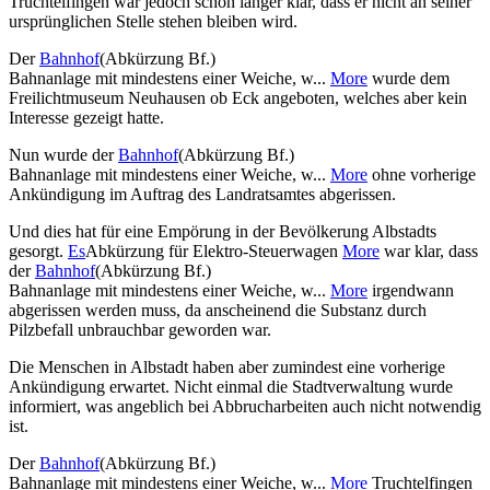
Truchtelfingen war jedoch schon länger klar, dass er nicht an seiner
ursprünglichen Stelle stehen bleiben wird.
Der
Bahnhof
(Abkürzung Bf.)
Bahnanlage mit mindestens einer Weiche, w...
More
wurde dem
Freilichtmuseum Neuhausen ob Eck angeboten, welches aber kein
Interesse gezeigt hatte.
Nun wurde der
Bahnhof
(Abkürzung Bf.)
Bahnanlage mit mindestens einer Weiche, w...
More
ohne vorherige
Ankündigung im Auftrag des Landratsamtes abgerissen.
Und dies hat für eine Empörung in der Bevölkerung Albstadts
gesorgt.
Es
Abkürzung für Elektro-Steuerwagen
More
war klar, dass
der
Bahnhof
(Abkürzung Bf.)
Bahnanlage mit mindestens einer Weiche, w...
More
irgendwann
abgerissen werden muss, da anscheinend die Substanz durch
Pilzbefall unbrauchbar geworden war.
Die Menschen in Albstadt haben aber zumindest eine vorherige
Ankündigung erwartet. Nicht einmal die Stadtverwaltung wurde
informiert, was angeblich bei Abbrucharbeiten auch nicht notwendig
ist.
Der
Bahnhof
(Abkürzung Bf.)
Bahnanlage mit mindestens einer Weiche, w...
More
Truchtelfingen