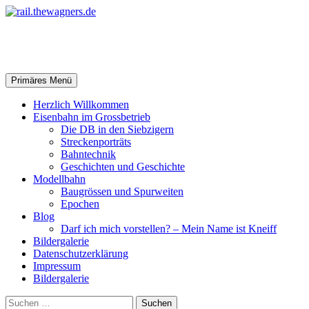
Zum
Inhalt
springen
rail.thewagners.de
Suchen
Primäres Menü
Herzlich Willkommen
Eisenbahn im Grossbetrieb
Die DB in den Siebzigern
Streckenporträts
Bahntechnik
Geschichten und Geschichte
Modellbahn
Baugrössen und Spurweiten
Epochen
Blog
Darf ich mich vorstellen? – Mein Name ist Kneiff
Bildergalerie
Datenschutzerklärung
Impressum
Bildergalerie
Suchen