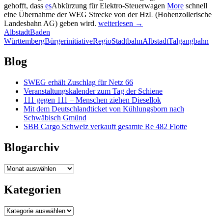
gehofft, dass
es
Abkürzung für Elektro-Steuerwagen
More
schnell
eine Übernahme der WEG Strecke von der HzL (Hohenzollerische
Regiostadtbahn
Landesbahn AG) geben wird.
weiterlesen
→
Albstadt
Albstadt
Baden
Württemberg
Bürgerinitiative
RegioStadtbahnAlbstadt
Talgangbahn
Blog
SWEG erhält Zuschlag für Netz 66
Veranstaltungskalender zum Tag der Schiene
111 gegen 111 – Menschen ziehen Diesellok
Mit dem Deutschlandticket von Kühlungsborn nach
Schwäbisch Gmünd
SBB Cargo Schweiz verkauft gesamte Re 482 Flotte
Blogarchiv
Blogarchiv
Kategorien
Kategorien