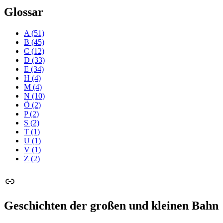
Glossar
A
(51)
B
(45)
C
(12)
D
(33)
E
(34)
H
(4)
M
(4)
N
(10)
Ö
(2)
P
(2)
S
(2)
T
(1)
U
(1)
V
(1)
Z
(2)
Link
Geschichten der großen und kleinen Bahn