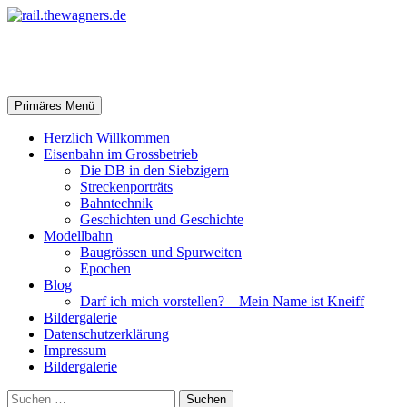
Zum
Inhalt
springen
rail.thewagners.de
Suchen
Primäres Menü
Herzlich Willkommen
Eisenbahn im Grossbetrieb
Die DB in den Siebzigern
Streckenporträts
Bahntechnik
Geschichten und Geschichte
Modellbahn
Baugrössen und Spurweiten
Epochen
Blog
Darf ich mich vorstellen? – Mein Name ist Kneiff
Bildergalerie
Datenschutzerklärung
Impressum
Bildergalerie
Suchen