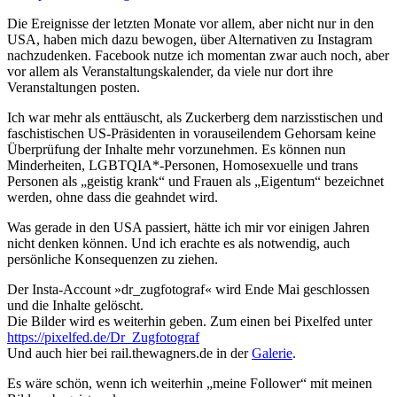
Die Ereignisse der letzten Monate vor allem, aber nicht nur in den
USA, haben mich dazu bewogen, über Alternativen zu Instagram
nachzudenken. Facebook nutze ich momentan zwar auch noch, aber
vor allem als Veranstaltungskalender, da viele nur dort ihre
Veranstaltungen posten.
Ich war mehr als enttäuscht, als Zuckerberg dem narzisstischen und
faschistischen US-Präsidenten in vorauseilendem Gehorsam keine
Überprüfung der Inhalte mehr vorzunehmen. Es können nun
Minderheiten, LGBTQIA*-Personen, Homosexuelle und trans
Personen als „geistig krank“ und Frauen als „Eigentum“ bezeichnet
werden, ohne dass die geahndet wird.
Was gerade in den USA passiert, hätte ich mir vor einigen Jahren
nicht denken können. Und ich erachte es als notwendig, auch
persönliche Konsequenzen zu ziehen.
Der Insta-Account »dr_zugfotograf« wird Ende Mai geschlossen
und die Inhalte gelöscht.
Die Bilder wird es weiterhin geben. Zum einen bei Pixelfed unter
https://pixelfed.de/Dr_Zugfotograf
Und auch hier bei rail.thewagners.de in der
Galerie
.
Es wäre schön, wenn ich weiterhin „meine Follower“ mit meinen