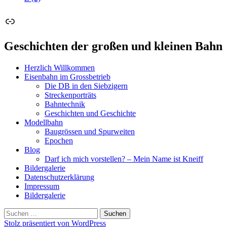
Link
Geschichten der großen und kleinen Bahn
Herzlich Willkommen
Eisenbahn im Grossbetrieb
Die DB in den Siebzigern
Streckenporträts
Bahntechnik
Geschichten und Geschichte
Modellbahn
Baugrössen und Spurweiten
Epochen
Blog
Darf ich mich vorstellen? – Mein Name ist Kneiff
Bildergalerie
Datenschutzerklärung
Impressum
Bildergalerie
Suchen
nach:
Stolz präsentiert von WordPress