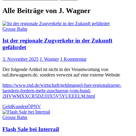
nach:
Alle Beiträge von J. Wagner
Grosse Bahn
Ist der regionale Zugverkehr in der Zukunft
gefährdet
3. November 2025
J. Wagner
1 Kommentar
Der folgende Artikel ist nicht in der Verantwortung von
rail.thewagners.de, sondern verweist auf eine externe Website
https://www.rnd.de/wirtschaft/geldmangel-fuer-regionalzuege-
laendern-fordern-mehr-zuschuesse-vom-bund-
2HVWMXXCR5DZJJJX5V5YUEEELM.html
Geld
Kunden
ÖPNV
Grosse Bahn
Flash Sale bei Interrail