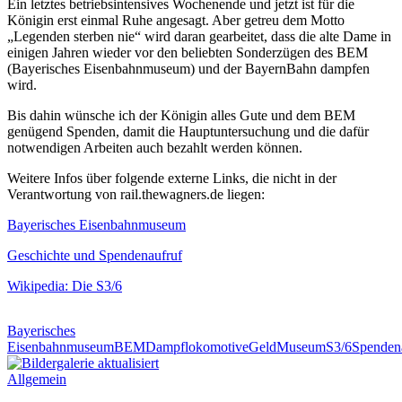
Ein letztes betriebsintensives Wochenende und jetzt ist für die
Königin erst einmal Ruhe angesagt. Aber getreu dem Motto
„Legenden sterben nie“ wird daran gearbeitet, dass die alte Dame in
einigen Jahren wieder vor den beliebten Sonderzügen des BEM
(Bayerisches Eisenbahnmuseum) und der BayernBahn dampfen
wird.
Bis dahin wünsche ich der Königin alles Gute und dem BEM
genügend Spenden, damit die Hauptuntersuchung und die dafür
notwendigen Arbeiten auch bezahlt werden können.
Weitere Infos über folgende externe Links, die nicht in der
Verantwortung von rail.thewagners.de liegen:
Bayerisches Eisenbahnmuseum
Geschichte und Spendenaufruf
Wikipedia: Die S3/6
Bayerisches
Eisenbahnmuseum
BEM
Dampflokomotive
Geld
Museum
S3/6
Spenden
Allgemein