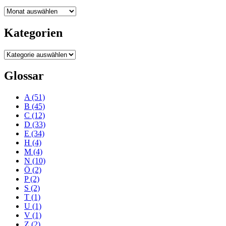
Blogarchiv
Kategorien
Kategorien
Glossar
A
(51)
B
(45)
C
(12)
D
(33)
E
(34)
H
(4)
M
(4)
N
(10)
Ö
(2)
P
(2)
S
(2)
T
(1)
U
(1)
V
(1)
Z
(2)