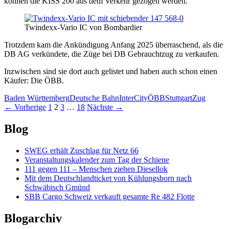
können die KISS 200 aus dem Verkehr gezogen werden.
Twindexx-Vario IC von Bombardier
Trotzdem kam die Ankündigung Anfang 2025 überraschend, als die
DB AG verkündete, die Züge bei DB Gebrauchtzug zu verkaufen.
Inzwischen sind sie dort auch gelistet und haben auch schon einen
Käufer: Die ÖBB.
Baden Württemberg
Deutsche Bahn
InterCity
ÖBB
Stuttgart
Zug
Beitragsnavigation
← Vorherige
1
2
3
…
18
Nächste →
Blog
SWEG erhält Zuschlag für Netz 66
Veranstaltungskalender zum Tag der Schiene
111 gegen 111 – Menschen ziehen Diesellok
Mit dem Deutschlandticket von Kühlungsborn nach
Schwäbisch Gmünd
SBB Cargo Schweiz verkauft gesamte Re 482 Flotte
Blogarchiv