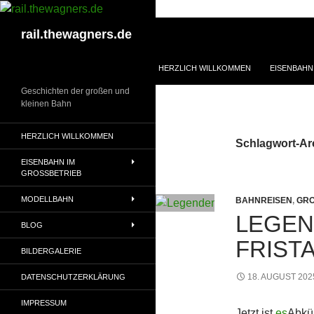
Zum
Inhalt
Suchen
rail.thewagners.de
springen
HERZLICH WILLKOMMEN
EISENBAHN
Geschichten der großen und
kleinen Bahn
HERZLICH WILLKOMMEN
Schlagwort-Ar
EISENBAHN IM
GROSSBETRIEB
MODELLBAHN
BAHNREISEN
,
GRO
LEGEN
BLOG
FRISTA
BILDERGALERIE
18. AUGUST 202
DATENSCHUTZERKLÄRUNG
IMPRESSUM
Jetzt ist
es
Abkü