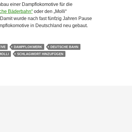
bau einer Dampflokomotive für die
che Bäderbahn“
oder den „Molli“
Damit wurde nach fast fünfzig Jahren Pause
mpflokomotive in Deutschland neu gebaut.
i“ verlässt Meiningen
IVE
DAMPFLOKWERK
DEUTSCHE BAHN
MOLLI
SCHLAGWORT HINZUFÜGEN