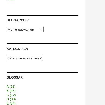
BLOGARCHIV
Blogarchiv
KATEGORIEN
Kategorien
GLOSSAR
A
(51)
B
(45)
C
(12)
D
(33)
E
(34)