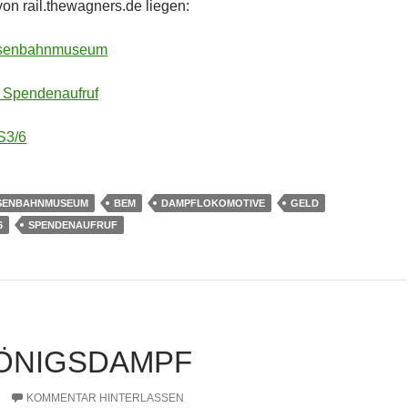
on rail.thewagners.de liegen:
isenbahnmuseum
 Spendenaufruf
S3/6
ISENBAHNMUSEUM
BEM
DAMPFLOKOMOTIVE
GELD
6
SPENDENAUFRUF
ÖNIGSDAMPF
KOMMENTAR HINTERLASSEN