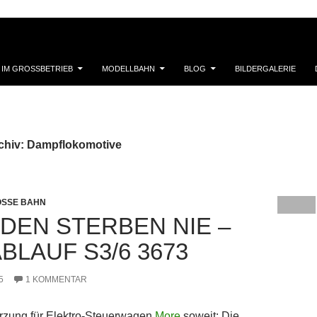
 IM GROSSBETRIEB
MODELLBAHN
BLOG
BILDERGALERIE
chiv: Dampflokomotive
SSE BAHN
DEN STERBEN NIE –
BLAUF S3/6 3673
5
1 KOMMENTAR
rzung für Elektro-Steuerwagen
More
soweit: Die