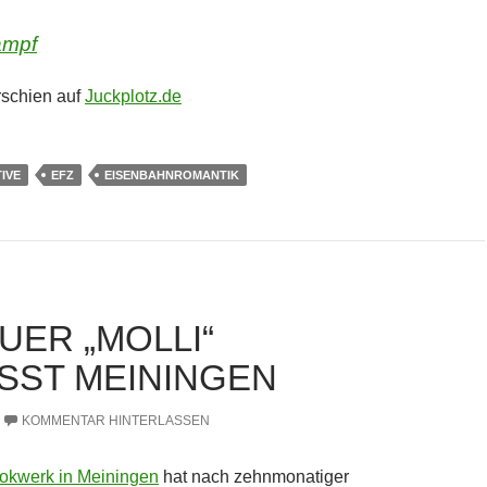
ampf
erschien auf
Juckplotz.de
IVE
EFZ
EISENBAHNROMANTIK
UER „MOLLI“
SST MEININGEN
KOMMENTAR HINTERLASSEN
okwerk in Meiningen
hat nach zehnmonatiger