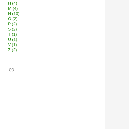
H
(4)
M
(4)
N
(10)
Ö
(2)
P
(2)
S
(2)
T
(1)
U
(1)
V
(1)
Z
(2)
Link