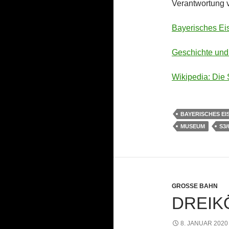
Verantwortung v
Bayerisches E
Geschichte und
Wikipedia: Die 
BAYERISCHES E
MUSEUM
S3/
GROSSE BAHN
DREIK
8. JANUAR 2020