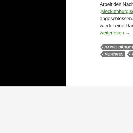
Arbeit den Nach
„Mecklenburgis
abgeschlossen.
wieder eine Da
Ein neuer „Moll
weiterlesen
→
DAMPFLOKOMOT
MEININGEN
Stolz präsentiert von WordPress