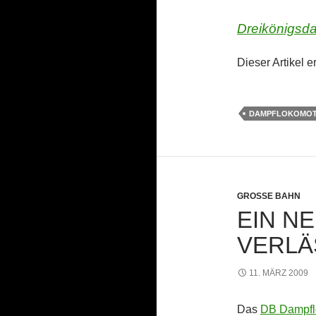
Dreikönigsd
Dieser Artikel 
DAMPFLOKOMOT
GROSSE BAHN
EIN NE
VERLÄ
11. MÄRZ 2009
Das
DB Dampfl