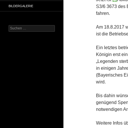
S3/6 3673 des 
BILDERGALERIE
fahren.
Am 18.8.2017 w
Suchen
nach:
ist die Betrieb
Ein letztes betr
Königin erst ei
„Legenden sterb
in einigen Jah
(Bayerisches 
wird.
Bis dahin wüns
genügend Spend
notwendigen Ar
Weitere Infos üb