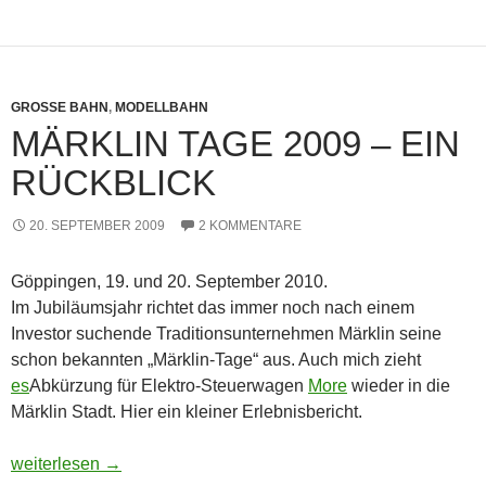
GROSSE BAHN
,
MODELLBAHN
MÄRKLIN TAGE 2009 – EIN
RÜCKBLICK
20. SEPTEMBER 2009
2 KOMMENTARE
Göppingen, 19. und 20. September 2010.
Im Jubiläumsjahr richtet das immer noch nach einem
Investor suchende Traditionsunternehmen Märklin seine
schon bekannten „Märklin-Tage“ aus. Auch mich zieht
es
Abkürzung für Elektro-Steuerwagen
More
wieder in die
Märklin Stadt. Hier ein kleiner Erlebnisbericht.
Märklin Tage 2009 – Ein Rückblick
weiterlesen
→