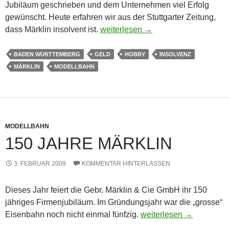
Jubiläum geschrieben und dem Unternehmen viel Erfolg
gewünscht. Heute erfahren wir aus der Stuttgarter Zeitung,
Märklin insolvent – Unternehmer nic
dass Märklin insolvent ist.
weiterlesen
→
BADEN WÜRTTEMBERG
GELD
HOBBY
INSOLVENZ
MÄRKLIN
MODELLBAHN
MODELLBAHN
150 JAHRE MÄRKLIN
3. FEBRUAR 2009
KOMMENTAR HINTERLASSEN
Dieses Jahr feiert die Gebr. Märklin & Cie GmbH ihr 150
jähriges Firmenjubiläum. Im Gründungsjahr war die „grosse“
150 Jahre Märklin
Eisenbahn noch nicht einmal fünfzig.
weiterlesen
→