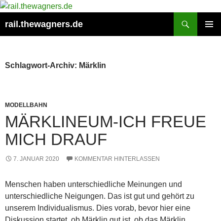
Zum
Inhalt
Suchen
rail.thewagners.de
springen
PRIMÄR
MENÜ
Schlagwort-Archiv: Märklin
MODELLBAHN
MÄRKLINEUM-ICH FREUE
MICH DRAUF
7. JANUAR 2020
KOMMENTAR HINTERLASSEN
Menschen haben unterschiedliche Meinungen und
unterschiedliche Neigungen. Das ist gut und gehört zu
unserem Individualismus. Dies vorab, bevor hier eine
Diskussion startet, ob Märklin gut ist, ob das Märklin