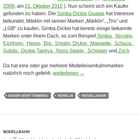
2009
; am
21. Oktober 2010
). Nun scheint sich ein Käufer
gefunden zu haben. Die
Simba-Dickie Gruppe
hat Interesse
bekundet, Märklin mit seinen Marken „Märklin“, „Trix“ und
„LGB“ zu kaufen. Simba-Dickie hat bereits einige bekannte
Marken unter ihrem Dach, so zum Beispiel
Simba
,
Nicotoy
,
Eichhorn
,
Heros
,
Big
,
Smoby
,
Dickie
,
Majorette
,
Schuco
,
Solido
,
Dickie-Tamiya
,
Noris-Spiele,
Schipper
und
Zoch
Da hat eine oder gar mehrere Modelleisenbahnmarken
Simba-Dickie hat Interesse an Märklin
natürlich noch gefehlt.
weiterlesen
→
BADEN WÜRTTEMBERG
MÄRKLIN
MODELLBAHN
MODELLBAHN