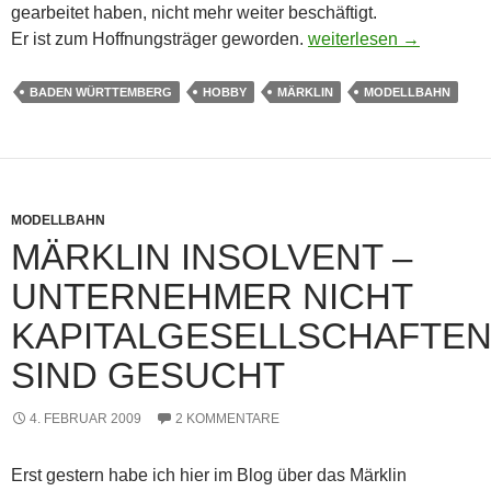
gearbeitet haben, nicht mehr weiter beschäftigt.
Michael Pluta – Kann er
Er ist zum Hoffnungsträger geworden.
weiterlesen
→
BADEN WÜRTTEMBERG
HOBBY
MÄRKLIN
MODELLBAHN
MODELLBAHN
MÄRKLIN INSOLVENT –
UNTERNEHMER NICHT
KAPITALGESELLSCHAFTE
SIND GESUCHT
4. FEBRUAR 2009
2 KOMMENTARE
Erst gestern habe ich hier im Blog über das Märklin