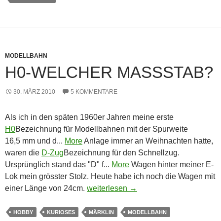
MODELLBAHN
H0-WELCHER MASSSTAB?
30. MÄRZ 2010
5 KOMMENTARE
Als ich in den späten 1960er Jahren meine erste
H0
Bezeichnung für Modellbahnen mit der Spurweite
16,5 mm und d...
More
Anlage immer an Weihnachten hatte,
waren die
D-Zug
Bezeichnung für den Schnellzug.
Ursprünglich stand das "D" f...
More
Wagen hinter meiner E-
Lok mein grösster Stolz. Heute habe ich noch die Wagen mit
H0-Welcher Maßstab?
einer Länge von 24cm.
weiterlesen
→
HOBBY
KURIOSES
MÄRKLIN
MODELLBAHN