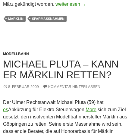
Märklin braucht keinen Pressesprech
März gekündigt worden.
weiterlesen
→
MÄRKLIN
SPARMASSNAHMEN
MODELLBAHN
MICHAEL PLUTA – KANN
ER MÄRKLIN RETTEN?
8. FEBRUAR 2009
KOMMENTAR HINTERLASSEN
Der Ulmer Rechtsanwalt Michael Pluta (59) hat
es
Abkürzung für Elektro-Steuerwagen
More
sich zum Ziel
gesetzt, den insolventen Modellbahnhersteller Märklin aus
Göppingen zu retten. Seine erste Massnahme wird sein,
dass er die Berater, die auf Honorarbasis für Märklin