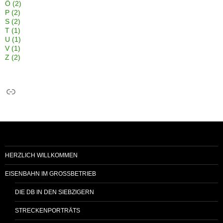
Ö
(2)
P
(2)
S
(2)
T
(1)
U
(1)
V
(1)
Z
(2)
Link
HERZLICH WILLKOMMEN
EISENBAHN IM GROSSBETRIEB
DIE DB IN DEN SIEBZIGERN
STRECKENPORTRÄTS