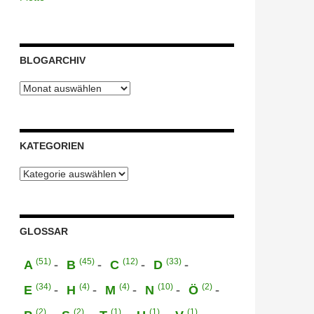
BLOGARCHIV
Blogarchiv
KATEGORIEN
Kategorien
GLOSSAR
(51)
(45)
(12)
(33)
A
B
C
D
(34)
(4)
(4)
(10)
(2)
E
H
M
N
Ö
(2)
(2)
(1)
(1)
(1)