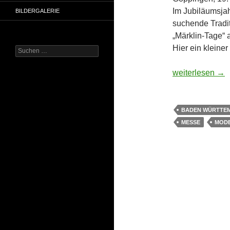
Im Jubiläumsjah
BILDERGALERIE
suchende Tradi
„Märklin-Tage“ 
Hier ein kleiner
Suchen
nach:
Märklin Tage 20
weiterlesen
→
BADEN WÜRTTE
MESSE
MOD