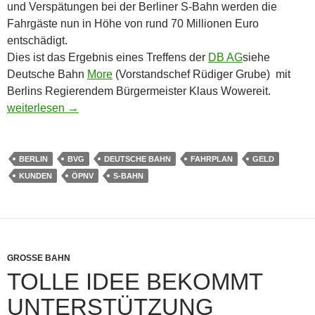
und Verspätungen bei der Berliner S-Bahn werden die
Fahrgäste nun in Höhe von rund 70 Millionen Euro
entschädigt.
Dies ist das Ergebnis eines Treffens der
DB AG
siehe
Deutsche Bahn
More
(Vorstandschef Rüdiger Grube) mit
Berlins Regierendem Bürgermeister Klaus Wowereit.
S-Bahn Berlin: Entschädigung für die Fahrgäste
weiterlesen
→
BERLIN
BVG
DEUTSCHE BAHN
FAHRPLAN
GELD
KUNDEN
ÖPNV
S-BAHN
GROSSE BAHN
TOLLE IDEE BEKOMMT
UNTERSTÜTZUNG