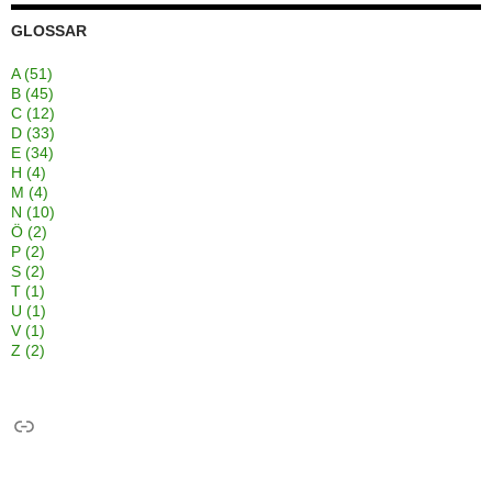
GLOSSAR
A
(51)
B
(45)
C
(12)
D
(33)
E
(34)
H
(4)
M
(4)
N
(10)
Ö
(2)
P
(2)
S
(2)
T
(1)
U
(1)
V
(1)
Z
(2)
Link