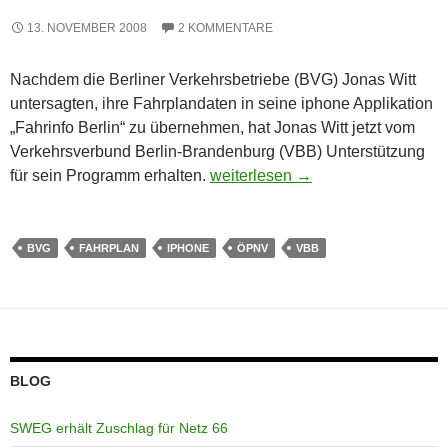
13. NOVEMBER 2008
2 KOMMENTARE
Nachdem die Berliner Verkehrsbetriebe (BVG) Jonas Witt
untersagten, ihre Fahrplandaten in seine iphone Applikation
„Fahrinfo Berlin“ zu übernehmen, hat Jonas Witt jetzt vom
Verkehrsverbund Berlin-Brandenburg (VBB) Unterstützung
Tolle Idee bekommt Unterstützun
für sein Programm erhalten.
weiterlesen
→
BVG
FAHRPLAN
IPHONE
ÖPNV
VBB
BLOG
SWEG erhält Zuschlag für Netz 66