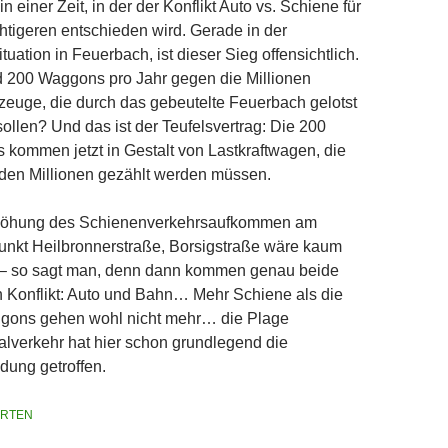
in einer Zeit, in der der Konflikt Auto vs. Schiene für
tigeren entschieden wird. Gerade in der
ituation in Feuerbach, ist dieser Sieg offensichtlich.
 200 Waggons pro Jahr gegen die Millionen
rzeuge, die durch das gebeutelte Feuerbach gelotst
ollen? Und das ist der Teufelsvertrag: Die 200
kommen jetzt in Gestalt von Lastkraftwagen, die
den Millionen gezählt werden müssen.
höhung des Schienenverkehrsaufkommen am
nkt Heilbronnerstraße, Borsigstraße wäre kaum
 – so sagt man, denn dann kommen genau beide
n Konflikt: Auto und Bahn… Mehr Schiene als die
gons gehen wohl nicht mehr… die Plage
ualverkehr hat hier schon grundlegend die
dung getroffen.
RTEN