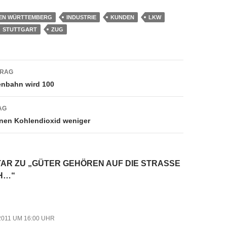
EN WÜRTTEMBERG
INDUSTRIE
KUNDEN
LKW
STUTTGART
ZUG
navigation
TRAG
enbahn wird 100
AG
nnen Kohlendioxid weniger
AR ZU „GÜTER GEHÖREN AUF DIE STRASSE –
H…“
2011 UM 16:00 UHR