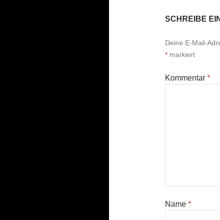
SCHREIBE E
Deine E-Mail-Adres
*
markiert
Kommentar
*
Name
*