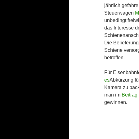
jährlich gefahr
Steuerwagen
M
unbedingt freiwi
das Interesse 
Schienenansch
Die Belieferung
Schiene versorg
betroffen.
Für Eisenbahnfo
es
Abkürzung fü
Kamera zu pack
man im
Beitrag
gewinnen.