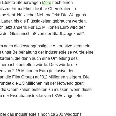
r Elektro-Steuerwagen
More
noch einen
ß zur Firma Flint, die ihre Chemikalien in
bezieht. Nützlicher Nebeneffekt: Die Waggons
 Lager, bis die Flüssigkeiten gebraucht werden.
ch jetzt ändern: Für 1,5 Millionen Euro wird der
si der Gleisanschluß von der Stadt „abgekauft“.
em noch die kostengünstigste Alternative, denn ein
unter Beibehaltung der Industriegleise würde eine
fordern, die dann auch eine Umleitung des
euerbachs betreffen würde. Dies würde die
n von 2,15 Millionen Euro (inklusive der
n die Flint Group) auf 3,2 Millionen steigern. Die
ründet die 1,5 Millionen mit der Notwendigkeit,
r die Chemikalien erstellen zu müssen, wenn diese
 der Eisenbahnstrecke von LKWs angeliefert
ber das Industriegleis noch ca 200 Waggons