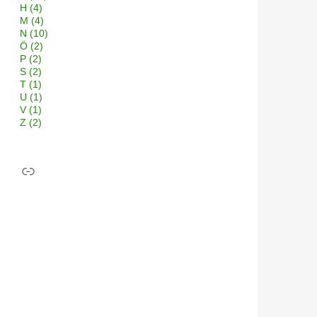
H
(4)
M
(4)
N
(10)
Ö
(2)
P
(2)
S
(2)
T
(1)
U
(1)
V
(1)
Z
(2)
Link