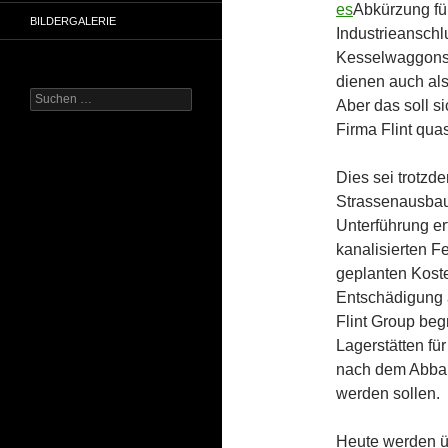
es
Abkürzung fü
BILDERGALERIE
Industrieanschlu
Kesselwaggons 
dienen auch als
Suchen
Aber das soll si
nach:
Firma Flint qua
Dies sei trotzd
Strassenausbau 
Unterführung er
kanalisierten F
geplanten Koste
Entschädigung a
Flint Group beg
Lagerstätten fü
nach dem Abbau
werden sollen.
Heute werden ü