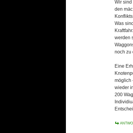
Wir sind 
den mäch
Konflikts
Was sind
Kraftfah
werden s
Waggons 
noch zu 
Eine Er
Knotenpu
möglich
wieder i
200 Wag
Individi
Entschei
ANTWO