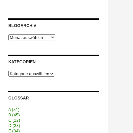
BLOGARCHIV
Blogarchiv
KATEGORIEN
Kategorien
GLOSSAR
A
(51)
B
(45)
C
(12)
D
(33)
E
(34)