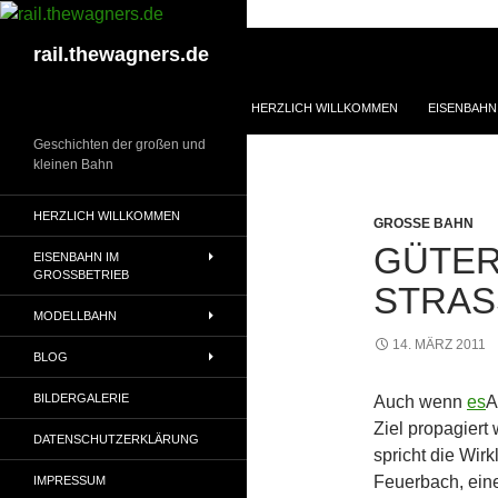
Zum
Inhalt
Suchen
rail.thewagners.de
springen
HERZLICH WILLKOMMEN
EISENBAHN
Geschichten der großen und
kleinen Bahn
HERZLICH WILLKOMMEN
GROSSE BAHN
GÜTER
EISENBAHN IM
GROSSBETRIEB
STRAS
MODELLBAHN
14. MÄRZ 2011
BLOG
BILDERGALERIE
Auch wenn
es
A
Ziel propagiert 
DATENSCHUTZERKLÄRUNG
spricht die Wir
Feuerbach, einem
IMPRESSUM