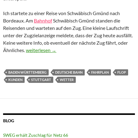
Ich startete zu einer Reise von Schwäbisch Gmünd nach
Bordeaux. Am
Bahnhof
Schwäbisch Gmünd standen die
Reisenden und warteten auf den Zug. Eine kleine Laufschrift
unter der Zugzielanzeige meldete, dass der Zug heute ausfällt.
Keine weitere Info, ob eventuell der nächste Zug fährt, oder
Deutsche Bahn – Überfordert nach Unwetter
Ähnliches.
weiterlesen
→
BADEN WÜRTTEMBERG
DEUTSCHE BAHN
FAHRPLAN
FLOP
KUNDEN
STUTTGART
WETTER
BLOG
SWEG erhält Zuschlag für Netz 66