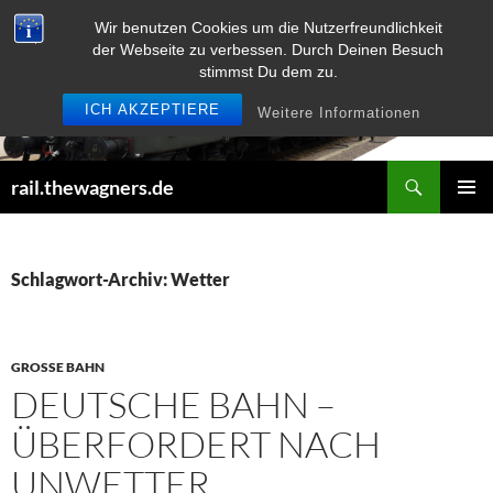
Zum
Wir benutzen Cookies um die Nutzerfreundlichkeit
Inhalt
der Webseite zu verbessen. Durch Deinen Besuch
springen
stimmst Du dem zu.
ICH AKZEPTIERE
Weitere Informationen
Suchen
rail.thewagners.de
PRIMÄR
MENÜ
Schlagwort-Archiv: Wetter
GROSSE BAHN
DEUTSCHE BAHN –
ÜBERFORDERT NACH
UNWETTER