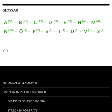
GLOSSAR
(51)
(45)
(12)
(33)
(34)
(4)
(4)
A
B
C
D
E
H
M
(10)
(2)
(2)
(2)
(1)
(1)
(1)
(2)
N
Ö
P
S
T
U
V
Z
Link
HERZLICH WILLKOMMEN
EISENBAHN IM GROSSBETRIEB
DIE DB IN DEN SIEBZIGERN
STRECKENPORTRÄTS