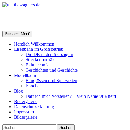
Zum
Inhalt
springen
rail.thewagners.de
Suchen
Primäres Menü
Herzlich Willkommen
Eisenbahn im Grossbetrieb
Die DB in den Siebzigern
Streckenporträts
Bahntechnik
Geschichten und Geschichte
Modellbahn
Baugrössen und Spurweiten
Epochen
Blog
Darf ich mich vorstellen? – Mein Name ist Kneiff
Bildergalerie
Datenschutzerklärung
Impressum
Bildergalerie
Suchen