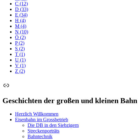
C
(12)
D
(33)
E
(34)
H
(4)
M
(4)
N
(10)
Ö
(2)
P
(2)
S
(2)
T
(1)
U
(1)
V
(1)
Z
(2)
Link
Geschichten der großen und kleinen Bahn
Herzlich Willkommen
Eisenbahn im Grossbetrieb
Die DB in den Siebzigern
Streckenporträts
Bahntechnik