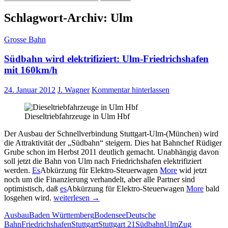
nach:
Schlagwort-Archiv: Ulm
Grosse Bahn
Südbahn wird elektrifiziert: Ulm-Friedrichshafen
mit 160km/h
24. Januar 2012
J. Wagner
Kommentar hinterlassen
Dieseltriebfahrzeuge in Ulm Hbf
Der Ausbau der Schnellverbindung Stuttgart-Ulm-(München) wird
die Attraktivität der „Südbahn“ steigern. Dies hat Bahnchef Rüdiger
Grube schon im Herbst 2011 deutlich gemacht. Unabhängig davon
soll jetzt die Bahn von Ulm nach Friedrichshafen elektrifiziert
werden.
Es
Abkürzung für Elektro-Steuerwagen
More
wid jetzt
noch um die Finanzierung verhandelt, aber alle Partner sind
optimistisch, daß
es
Abkürzung für Elektro-Steuerwagen
More
bald
Südbahn
losgehen wird.
weiterlesen
→
wird
Ausbau
Baden Württemberg
Bodensee
Deutsche
elektrifiziert:
Bahn
Friedrichshafen
Stuttgart
Stuttgart 21
Südbahn
Ulm
Zug
Ulm-