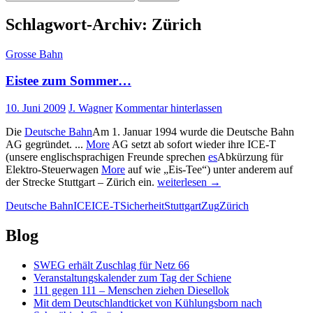
nach:
Schlagwort-Archiv: Zürich
Grosse Bahn
Eistee zum Sommer…
10. Juni 2009
J. Wagner
Kommentar hinterlassen
Die
Deutsche Bahn
Am 1. Januar 1994 wurde die Deutsche Bahn
AG gegründet. ...
More
AG setzt ab sofort wieder ihre ICE-T
(unsere englischsprachigen Freunde sprechen
es
Abkürzung für
Elektro-Steuerwagen
More
auf wie „Eis-Tee“) unter anderem auf
Eistee
der Strecke Stuttgart – Zürich ein.
weiterlesen
→
zum
Deutsche Bahn
ICE
ICE-T
Sicherheit
Stuttgart
Zug
Zürich
Sommer…
Blog
SWEG erhält Zuschlag für Netz 66
Veranstaltungskalender zum Tag der Schiene
111 gegen 111 – Menschen ziehen Diesellok
Mit dem Deutschlandticket von Kühlungsborn nach