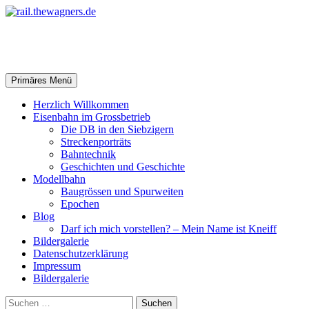
Zum
Inhalt
springen
rail.thewagners.de
Suchen
Primäres Menü
Herzlich Willkommen
Eisenbahn im Grossbetrieb
Die DB in den Siebzigern
Streckenporträts
Bahntechnik
Geschichten und Geschichte
Modellbahn
Baugrössen und Spurweiten
Epochen
Blog
Darf ich mich vorstellen? – Mein Name ist Kneiff
Bildergalerie
Datenschutzerklärung
Impressum
Bildergalerie
Suchen