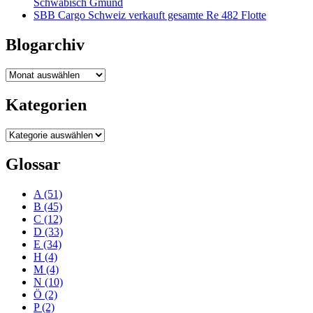
Schwäbisch Gmünd
SBB Cargo Schweiz verkauft gesamte Re 482 Flotte
Blogarchiv
Blogarchiv
Kategorien
Kategorien
Glossar
A
(51)
B
(45)
C
(12)
D
(33)
E
(34)
H
(4)
M
(4)
N
(10)
Ö
(2)
P
(2)