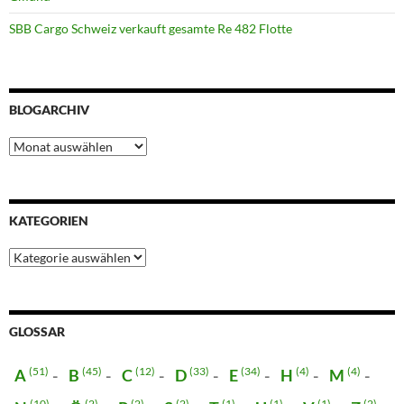
SBB Cargo Schweiz verkauft gesamte Re 482 Flotte
BLOGARCHIV
Blogarchiv
KATEGORIEN
Kategorien
GLOSSAR
(51)
(45)
(12)
(33)
(34)
(4)
(4)
A
B
C
D
E
H
M
(10)
(2)
(2)
(2)
(1)
(1)
(1)
(2)