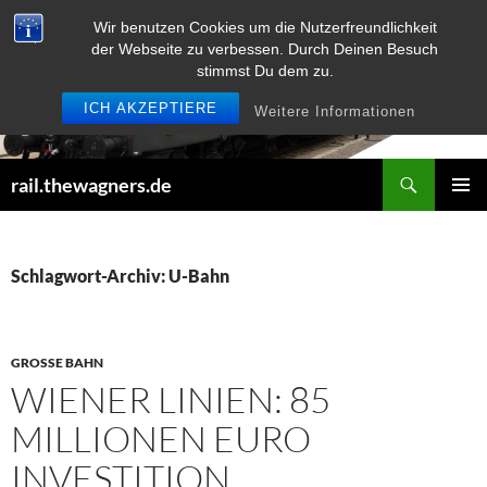
Zum
Wir benutzen Cookies um die Nutzerfreundlichkeit
Inhalt
der Webseite zu verbessen. Durch Deinen Besuch
springen
stimmst Du dem zu.
ICH AKZEPTIERE
Weitere Informationen
Suchen
rail.thewagners.de
PRIMÄR
MENÜ
Schlagwort-Archiv: U-Bahn
GROSSE BAHN
WIENER LINIEN: 85
MILLIONEN EURO
INVESTITION