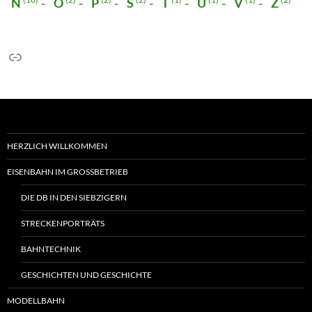
N
Ö
P
S
T
U
V
Z
Link
HERZLICH WILLKOMMEN
EISENBAHN IM GROSSBETRIEB
DIE DB IN DEN SIEBZIGERN
STRECKENPORTRÄTS
BAHNTECHNIK
GESCHICHTEN UND GESCHICHTE
MODELLBAHN