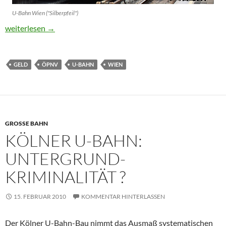
U-Bahn Wien ("Silberpfeil")
Wiener Linien: 85 Millionen Euro Investition
weiterlesen
→
GELD
ÖPNV
U-BAHN
WIEN
GROSSE BAHN
KÖLNER U-BAHN:
UNTERGRUND-
KRIMINALITÄT ?
15. FEBRUAR 2010
KOMMENTAR HINTERLASSEN
Der Kölner U-Bahn-Bau nimmt das Ausmaß systematischen