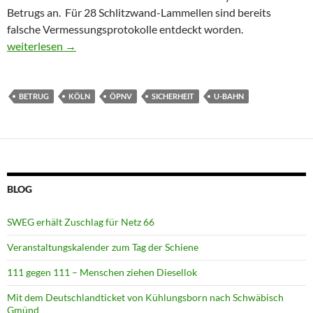
Betrugs an. Für 28 Schlitzwand-Lammellen sind bereits
falsche Vermessungsprotokolle entdeckt worden.
Kölner U-Bahn: Untergrund-Kriminalität ?
weiterlesen
→
BETRUG
KÖLN
ÖPNV
SICHERHEIT
U-BAHN
BLOG
SWEG erhält Zuschlag für Netz 66
Veranstaltungskalender zum Tag der Schiene
111 gegen 111 – Menschen ziehen Diesellok
Mit dem Deutschlandticket von Kühlungsborn nach Schwäbisch
Gmünd