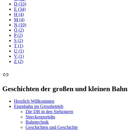
D
(33)
E
(34)
H
(4)
M
(4)
N
(10)
Ö
(2)
P
(2)
S
(2)
T
(1)
U
(1)
V
(1)
Z
(2)
Link
Geschichten der großen und kleinen Bahn
Herzlich Willkommen
Eisenbahn im Grossbetrieb
Die DB in den Siebzigern
Streckenporträts
Bahntechnik
Geschichten und Geschichte