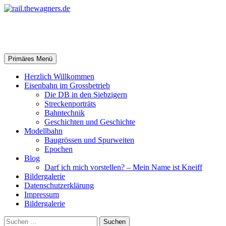
Zum
Inhalt
springen
rail.thewagners.de
Suchen
Primäres Menü
Herzlich Willkommen
Eisenbahn im Grossbetrieb
Die DB in den Siebzigern
Streckenporträts
Bahntechnik
Geschichten und Geschichte
Modellbahn
Baugrössen und Spurweiten
Epochen
Blog
Darf ich mich vorstellen? – Mein Name ist Kneiff
Bildergalerie
Datenschutzerklärung
Impressum
Bildergalerie
Suchen