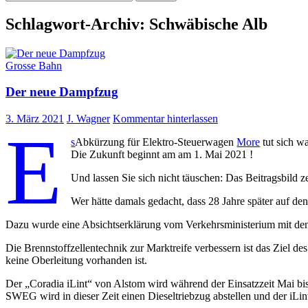
nach:
Schlagwort-Archiv: Schwäbische Alb
Grosse Bahn
Der neue Dampfzug
3. März 2021
J. Wagner
Kommentar hinterlassen
E
s
Abkürzung für Elektro-Steuerwagen
More
tut sich w
Die Zukunft beginnt am am 1. Mai 2021 !
Und lassen Sie sich nicht täuschen: Das Beitragsbild
Wer hätte damals gedacht, dass 28 Jahre später auf d
Dazu wurde eine Absichtserklärung vom Verkehrsministerium mit
Die Brennstoffzellentechnik zur Marktreife verbessern ist das Ziel d
keine Oberleitung vorhanden ist.
Der „Coradia iLint“ von Alstom wird während der Einsatzzeit Mai b
SWEG wird in dieser Zeit einen Dieseltriebzug abstellen und der iLi