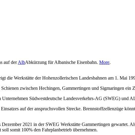
as auf der
Alb
Abkürzung für Albanische Eisenbahn.
More
.
 zeigt die Werkstätte der Hohenzollerischen Landesbahnen am 1. Mai 19
en Schienen zwischen Hechingen, Gammertingen und Sigmaringen ein Zug
 den Unternehmen Südwestdeutsche Landesverkehrs-AG (SWEG) und A
es Einsatzes auf der anspruchsvollen Strecke. Brennstoffzellenzüge kö
is Dezember 2021 in der SWEG Werkstätte Gammertingen gewartet. Alsto
nt soll somit 100% den Fahrplanbetrieb übernehmen.