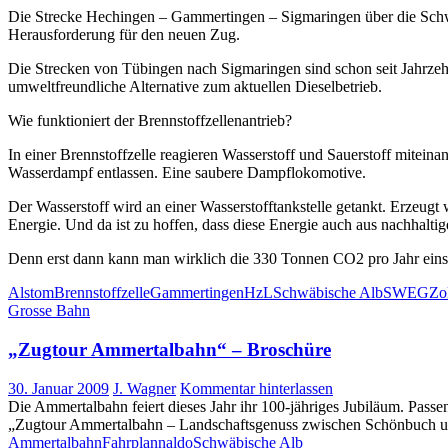
Die Strecke Hechingen – Gammertingen – Sigmaringen über die Sc
Herausforderung für den neuen Zug.
Die Strecken von Tübingen nach Sigmaringen sind schon seit Jahrzehnte
umweltfreundliche Alternative zum aktuellen Dieselbetrieb.
Wie funktioniert der Brennstoffzellenantrieb?
In einer Brennstoffzelle reagieren Wasserstoff und Sauerstoff mitein
Wasserdampf entlassen. Eine saubere Dampflokomotive.
Der Wasserstoff wird an einer Wasserstofftankstelle getankt. Erzeugt
Energie. Und da ist zu hoffen, dass diese Energie auch aus nachhalt
Denn erst dann kann man wirklich die 330 Tonnen CO2 pro Jahr einsp
Alstom
Brennstoffzelle
Gammertingen
HzL
Schwäbische Alb
SWEG
Zo
Grosse Bahn
„Zugtour Ammertalbahn“ – Broschüre
30. Januar 2009
J. Wagner
Kommentar hinterlassen
Die Ammertalbahn feiert dieses Jahr ihr 100-jähriges Jubiläum. 
„Zugtour Ammertalbahn – Landschaftsgenuss zwischen Schönbuch u
Ammertalbahn
Fahrplan
naldo
Schwäbische Alb