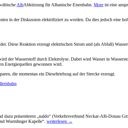
hwäbische
Alb
Abkürzung für Albanische Eisenbahn.
More
ist eine ansp
n in der Diskussion elektrifiziert zu werden. Da dies jedoch eine hohe 
ander. Diese Reaktion erzeugt elektrischen Strom und (als Abfall) Wass
 wird der Wasserstoff durch Elektrolyse. Dabei wird Wasser in Wasserst
igen Energiequellen gewonnen wird.
aren, die momentan ein Dieseltriebzug auf der Strecke erzeugt.
llernbahn
Passend dazu präsentieren „naldo“ (Verkehrsverbund Neckar-Alb-Dona
„Zugtour
nd Wurmlinger Kapelle“.
weiterlesen
→
Ammertalbahn“