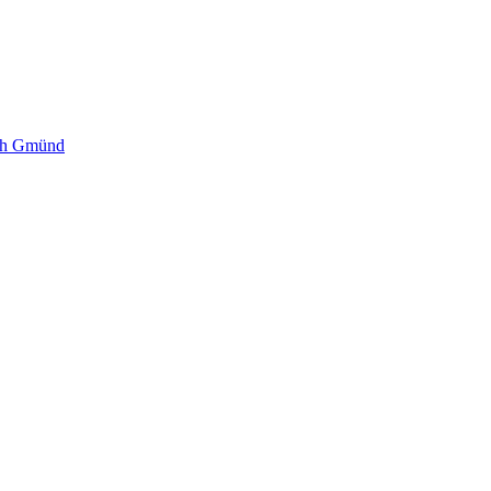
–
Broschüre
sch Gmünd