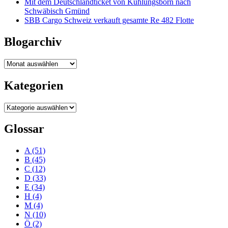
Mit dem Deutschlandticket von Kühlungsborn nach
Schwäbisch Gmünd
SBB Cargo Schweiz verkauft gesamte Re 482 Flotte
Blogarchiv
Blogarchiv
Kategorien
Kategorien
Glossar
A
(51)
B
(45)
C
(12)
D
(33)
E
(34)
H
(4)
M
(4)
N
(10)
Ö
(2)