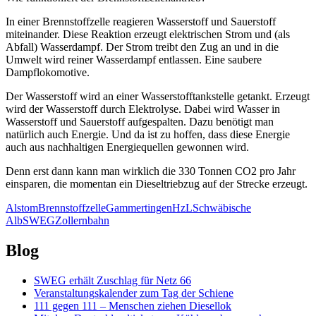
In einer Brennstoffzelle reagieren Wasserstoff und Sauerstoff
miteinander. Diese Reaktion erzeugt elektrischen Strom und (als
Abfall) Wasserdampf. Der Strom treibt den Zug an und in die
Umwelt wird reiner Wasserdampf entlassen. Eine saubere
Dampflokomotive.
Der Wasserstoff wird an einer Wasserstofftankstelle getankt. Erzeugt
wird der Wasserstoff durch Elektrolyse. Dabei wird Wasser in
Wasserstoff und Sauerstoff aufgespalten. Dazu benötigt man
natürlich auch Energie. Und da ist zu hoffen, dass diese Energie
auch aus nachhaltigen Energiequellen gewonnen wird.
Denn erst dann kann man wirklich die 330 Tonnen CO2 pro Jahr
einsparen, die momentan ein Dieseltriebzug auf der Strecke erzeugt.
Alstom
Brennstoffzelle
Gammertingen
HzL
Schwäbische
Alb
SWEG
Zollernbahn
Blog
SWEG erhält Zuschlag für Netz 66
Veranstaltungskalender zum Tag der Schiene
111 gegen 111 – Menschen ziehen Diesellok