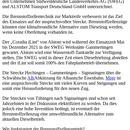
den Unternehmen Südwestdeutsche Landesverkehrs-AG (SWEG)
und ALSTOM Transport Deutschland GmbH unterzeichnet.
Die Brennstoffzellentechnik zur Marktreife verbessern ist das Ziel
des Einsatzes auf der anspruchsvollen Strecke. Brennstoffzellenzüge
könnten eine klimafreundliche Alternative zum Dieselzug werden,
wenn keine Oberleitung vorhanden ist.
Der „Coradia iLint“ von Alstom wird während der Einsatzzeit Mai
bis Dezember 2021 in der SWEG Werkstätte Gammertingen
gewartet. Alstom wird eine Wasserstoff-Tankstelle zur Verfügung
stellen. Die SWEG wird in dieser Zeit einen Dieseltriebzug abstellen
und der iLint soll somit 100% den Fahrplanbetrieb übernehmen.
Die Strecke Hechingen – Gammertingen – Sigmaringen über die
Schwäbische
Alb
Abkürzung für Albanische Eisenbahn.
More
ist
eine anspruchsvolle Strecke mit vielen Kurven und Steigungen und
somit eine Herausforderung für den neuen Zug.
Die Strecken von Tübingen nach Sigmaringen sind schon seit
Jahrzehnten in der Diskussion elektrifiziert zu werden. Da dies
jedoch eine hohe Investition bedingt, ist eventuell der
Brennstoffzellenzug eine umweltfreundliche Alternative zum
aktuellen Dieselbetrieb.
Wie funktioniert der Brennstoffzellenantrieb?