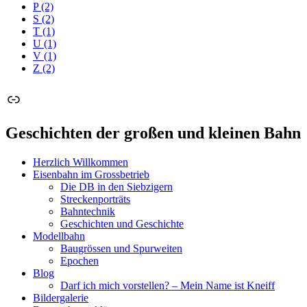
P
(2)
S
(2)
T
(1)
U
(1)
V
(1)
Z
(2)
Link
Geschichten der großen und kleinen Bahn
Herzlich Willkommen
Eisenbahn im Grossbetrieb
Die DB in den Siebzigern
Streckenporträts
Bahntechnik
Geschichten und Geschichte
Modellbahn
Baugrössen und Spurweiten
Epochen
Blog
Darf ich mich vorstellen? – Mein Name ist Kneiff
Bildergalerie