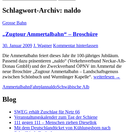
nach:
Schlagwort-Archiv: naldo
Grosse Bahn
„Zugtour Ammertalbahn“ – Broschüre
30. Januar 2009
J. Wagner
Kommentar hinterlassen
Die Ammertalbahn feiert dieses Jahr ihr 100-jähriges Jubiläum.
Passend dazu präsentieren „naldo“ (Verkehrsverbund Neckar-Alb-
Donau GmbH) und der Zweckverband ÖPNV im Ammertal die
neue Broschüre „Zugtour Ammertalbahn – Landschaftsgenuss
„Zugtour
zwischen Schönbuch und Wurmlinger Kapelle“.
weiterlesen
→
Ammertalbahn“
Ammertalbahn
Fahrplan
naldo
Schwäbische Alb
–
Broschüre
Blog
SWEG erhält Zuschlag für Netz 66
Veranstaltungskalender zum Tag der Schiene
111 gegen 111 – Menschen ziehen Diesellok
Mit dem Deutschlandticket von Kühlungsborn nach