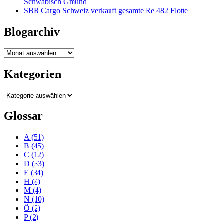
Schwäbisch Gmünd
SBB Cargo Schweiz verkauft gesamte Re 482 Flotte
Blogarchiv
Blogarchiv
Kategorien
Kategorien
Glossar
A
(51)
B
(45)
C
(12)
D
(33)
E
(34)
H
(4)
M
(4)
N
(10)
Ö
(2)
P
(2)