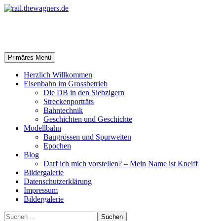
Zum
Inhalt
springen
rail.thewagners.de
Suchen
Primäres Menü
Herzlich Willkommen
Eisenbahn im Grossbetrieb
Die DB in den Siebzigern
Streckenporträts
Bahntechnik
Geschichten und Geschichte
Modellbahn
Baugrössen und Spurweiten
Epochen
Blog
Darf ich mich vorstellen? – Mein Name ist Kneiff
Bildergalerie
Datenschutzerklärung
Impressum
Bildergalerie
Suchen