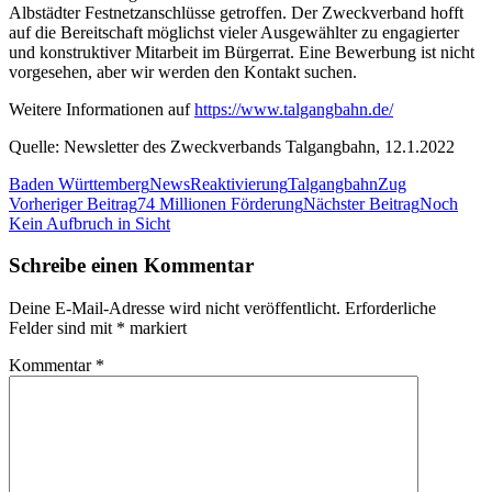
Albstädter Festnetzanschlüsse getroffen. Der Zweckverband hofft
auf die Bereitschaft möglichst vieler Ausgewählter zu engagierter
und konstruktiver Mitarbeit im Bürgerrat. Eine Bewerbung ist nicht
vorgesehen, aber wir werden den Kontakt suchen.
Weitere Informationen auf
https://www.talgangbahn.de/
Quelle: Newsletter des Zweckverbands Talgangbahn, 12.1.2022
Baden Württemberg
News
Reaktivierung
Talgangbahn
Zug
Beitragsnavigation
Vorheriger Beitrag
74 Millionen Förderung
Nächster Beitrag
Noch
Kein Aufbruch in Sicht
Schreibe einen Kommentar
Deine E-Mail-Adresse wird nicht veröffentlicht.
Erforderliche
Felder sind mit
*
markiert
Kommentar
*