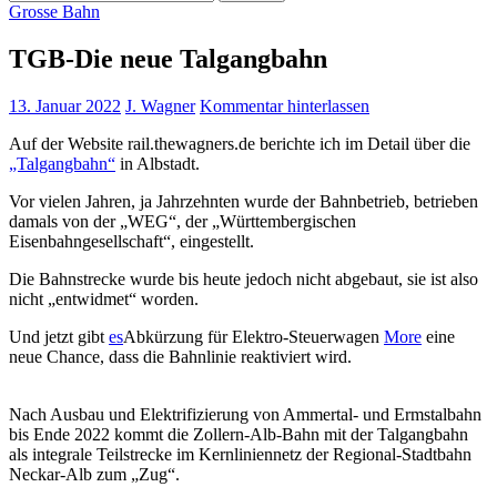
nach:
Grosse Bahn
TGB-Die neue Talgangbahn
13. Januar 2022
J. Wagner
Kommentar hinterlassen
Auf der Website rail.thewagners.de berichte ich im Detail über die
„Talgangbahn“
in Albstadt.
Vor vielen Jahren, ja Jahrzehnten wurde der Bahnbetrieb, betrieben
damals von der „WEG“, der „Württembergischen
Eisenbahngesellschaft“, eingestellt.
Die Bahnstrecke wurde bis heute jedoch nicht abgebaut, sie ist also
nicht „entwidmet“ worden.
Und jetzt gibt
es
Abkürzung für Elektro-Steuerwagen
More
eine
neue Chance, dass die Bahnlinie reaktiviert wird.
Nach Ausbau und Elektrifizierung von Ammertal- und Ermstalbahn
bis Ende 2022 kommt die Zollern-Alb-Bahn mit der Talgangbahn
als integrale Teilstrecke im Kernliniennetz der Regional-Stadtbahn
Neckar-Alb zum „Zug“.