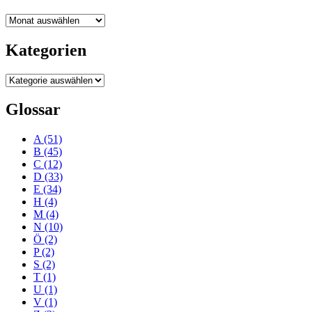
Blogarchiv
Kategorien
Kategorien
Glossar
A
(51)
B
(45)
C
(12)
D
(33)
E
(34)
H
(4)
M
(4)
N
(10)
Ö
(2)
P
(2)
S
(2)
T
(1)
U
(1)
V
(1)