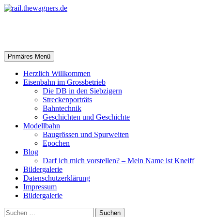
Zum
Inhalt
springen
rail.thewagners.de
Suchen
Primäres Menü
Herzlich Willkommen
Eisenbahn im Grossbetrieb
Die DB in den Siebzigern
Streckenporträts
Bahntechnik
Geschichten und Geschichte
Modellbahn
Baugrössen und Spurweiten
Epochen
Blog
Darf ich mich vorstellen? – Mein Name ist Kneiff
Bildergalerie
Datenschutzerklärung
Impressum
Bildergalerie
Suchen