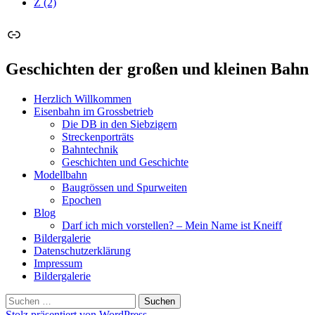
Z
(2)
Link
Geschichten der großen und kleinen Bahn
Herzlich Willkommen
Eisenbahn im Grossbetrieb
Die DB in den Siebzigern
Streckenporträts
Bahntechnik
Geschichten und Geschichte
Modellbahn
Baugrössen und Spurweiten
Epochen
Blog
Darf ich mich vorstellen? – Mein Name ist Kneiff
Bildergalerie
Datenschutzerklärung
Impressum
Bildergalerie
Suchen
nach:
Stolz präsentiert von WordPress