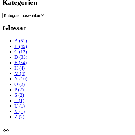
Kategorien
Kategorien
Glossar
A
(51)
B
(45)
C
(12)
D
(33)
E
(34)
H
(4)
M
(4)
N
(10)
Ö
(2)
P
(2)
S
(2)
T
(1)
U
(1)
V
(1)
Z
(2)
Link