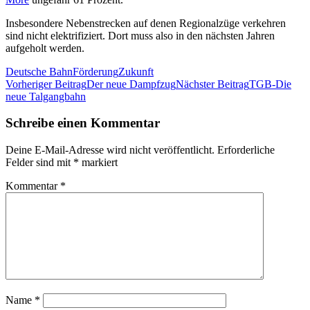
Insbesondere Nebenstrecken auf denen Regionalzüge verkehren
sind nicht elektrifiziert. Dort muss also in den nächsten Jahren
aufgeholt werden.
Deutsche Bahn
Förderung
Zukunft
Beitragsnavigation
Vorheriger Beitrag
Der neue Dampfzug
Nächster Beitrag
TGB-Die
neue Talgangbahn
Schreibe einen Kommentar
Deine E-Mail-Adresse wird nicht veröffentlicht.
Erforderliche
Felder sind mit
*
markiert
Kommentar
*
Name
*