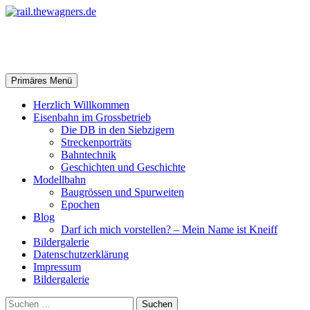
Zum
Inhalt
springen
rail.thewagners.de
Suchen
Primäres Menü
Herzlich Willkommen
Eisenbahn im Grossbetrieb
Die DB in den Siebzigern
Streckenporträts
Bahntechnik
Geschichten und Geschichte
Modellbahn
Baugrössen und Spurweiten
Epochen
Blog
Darf ich mich vorstellen? – Mein Name ist Kneiff
Bildergalerie
Datenschutzerklärung
Impressum
Bildergalerie
Suchen