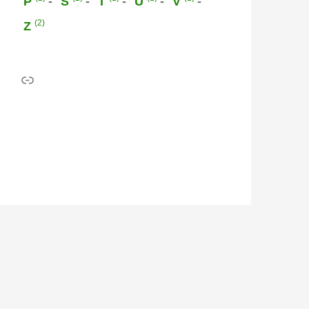
P
S
T
U
V
(2)
Z
Link