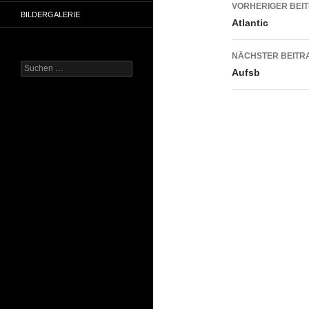
Beitrags
VORHERIGER BEI
BILDERGALERIE
Atlantic
NÄCHSTER BEITR
Suchen
Aufsb
nach: