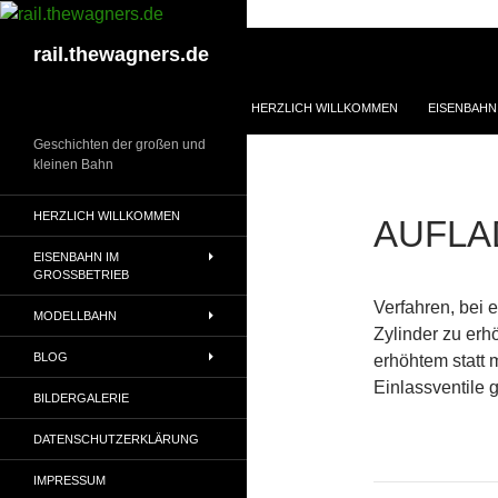
Zum
Inhalt
Suchen
rail.thewagners.de
springen
HERZLICH WILLKOMMEN
EISENBAHN
Geschichten der großen und
kleinen Bahn
HERZLICH WILLKOMMEN
AUFL
EISENBAHN IM
GROSSBETRIEB
Verfahren, bei 
MODELLBAHN
Zylinder zu erh
BLOG
erhöhtem statt 
Einlassventile 
BILDERGALERIE
DATENSCHUTZERKLÄRUNG
IMPRESSUM