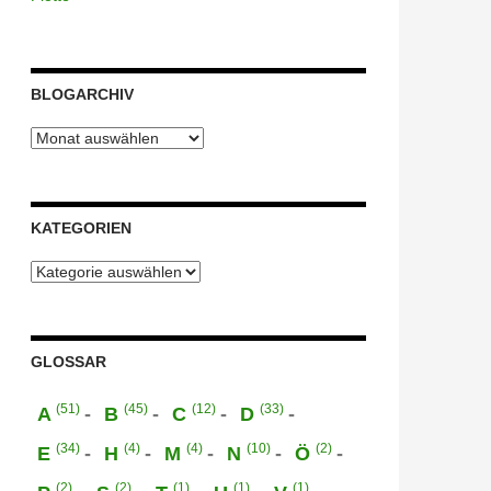
BLOGARCHIV
Blogarchiv
KATEGORIEN
Kategorien
GLOSSAR
(51)
(45)
(12)
(33)
A
B
C
D
(34)
(4)
(4)
(10)
(2)
E
H
M
N
Ö
(2)
(2)
(1)
(1)
(1)