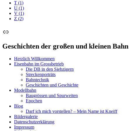
T
(1)
U
(1)
V
(1)
Z
(2)
Link
Geschichten der großen und kleinen Bahn
Herzlich Willkommen
Eisenbahn im Grossbetrieb
Die DB in den Siebzigern
Streckenporträts
Bahntechnik
Geschichten und Geschichte
Modellbahn
Baugrössen und Spurweiten
Epochen
Blog
Darf ich mich vorstellen? – Mein Name ist Kneiff
Bildergalerie
Datenschutzerklärung
Impressum