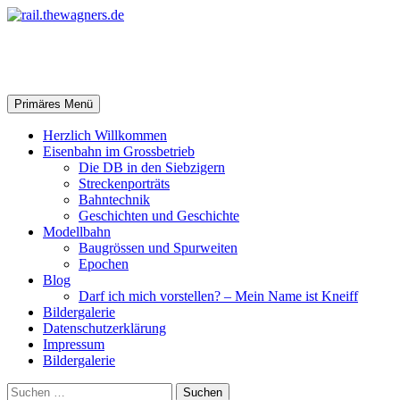
Zum
Inhalt
springen
rail.thewagners.de
Suchen
Primäres Menü
Herzlich Willkommen
Eisenbahn im Grossbetrieb
Die DB in den Siebzigern
Streckenporträts
Bahntechnik
Geschichten und Geschichte
Modellbahn
Baugrössen und Spurweiten
Epochen
Blog
Darf ich mich vorstellen? – Mein Name ist Kneiff
Bildergalerie
Datenschutzerklärung
Impressum
Bildergalerie
Suchen