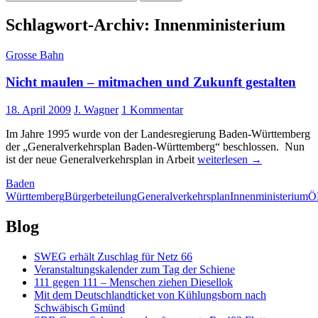
nach:
Schlagwort-Archiv: Innenministerium
Grosse Bahn
Nicht maulen – mitmachen und Zukunft gestalten
18. April 2009
J. Wagner
1 Kommentar
Im Jahre 1995 wurde von der Landesregierung Baden-Württemberg
der „Generalverkehrsplan Baden-Württemberg“ beschlossen. Nun
Nicht
ist der neue Generalverkehrsplan in Arbeit
weiterlesen
→
maulen
Baden
–
Württemberg
Bürgerbeteilung
Generalverkehrsplan
Innenministerium
Ö
mitmachen
und
Zukunft
Blog
gestalten
SWEG erhält Zuschlag für Netz 66
Veranstaltungskalender zum Tag der Schiene
111 gegen 111 – Menschen ziehen Diesellok
Mit dem Deutschlandticket von Kühlungsborn nach
Schwäbisch Gmünd