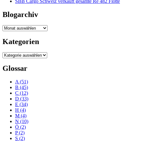
SBB Cargo Schweiz verkauft gesamte Re 482 Flotte
Blogarchiv
Blogarchiv
Kategorien
Kategorien
Glossar
A
(51)
B
(45)
C
(12)
D
(33)
E
(34)
H
(4)
M
(4)
N
(10)
Ö
(2)
P
(2)
S
(2)