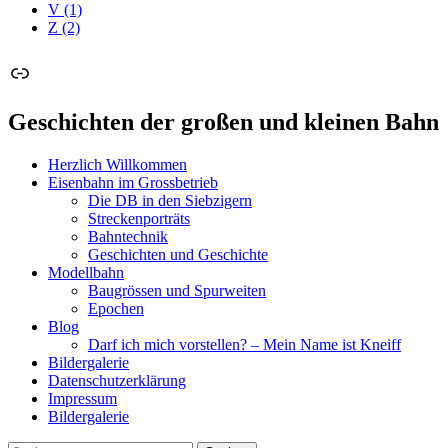
V
(1)
Z
(2)
Link
Geschichten der großen und kleinen Bahn
Herzlich Willkommen
Eisenbahn im Grossbetrieb
Die DB in den Siebzigern
Streckenporträts
Bahntechnik
Geschichten und Geschichte
Modellbahn
Baugrössen und Spurweiten
Epochen
Blog
Darf ich mich vorstellen? – Mein Name ist Kneiff
Bildergalerie
Datenschutzerklärung
Impressum
Bildergalerie