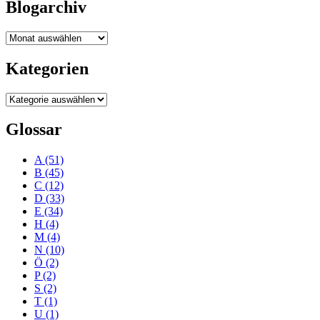
Blogarchiv
Blogarchiv
Kategorien
Kategorien
Glossar
A
(51)
B
(45)
C
(12)
D
(33)
E
(34)
H
(4)
M
(4)
N
(10)
Ö
(2)
P
(2)
S
(2)
T
(1)
U
(1)