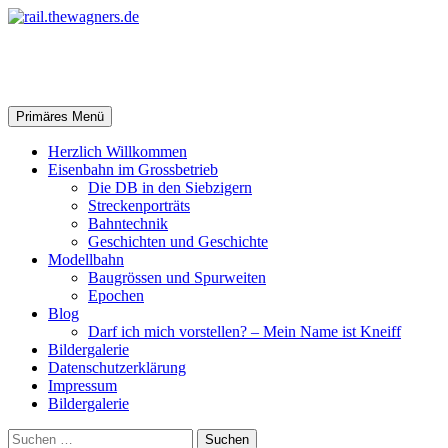
Zum
Inhalt
springen
rail.thewagners.de
Suchen
Primäres Menü
Herzlich Willkommen
Eisenbahn im Grossbetrieb
Die DB in den Siebzigern
Streckenporträts
Bahntechnik
Geschichten und Geschichte
Modellbahn
Baugrössen und Spurweiten
Epochen
Blog
Darf ich mich vorstellen? – Mein Name ist Kneiff
Bildergalerie
Datenschutzerklärung
Impressum
Bildergalerie
Suchen