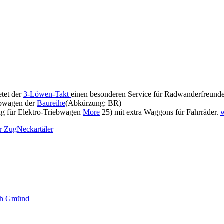
etet der
3-Löwen-Takt
einen besonderen Service für Radwanderfreunde
iebwagen der
Baureihe
(Abkürzung: BR)
g für Elektro-Triebwagen
More
25) mit extra Waggons für Fahrräder.
w
u
er Zug
Neckartäler
F
i
W
sch Gmünd