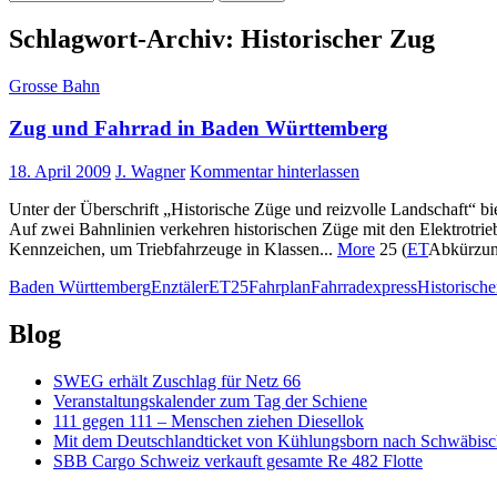
nach:
Schlagwort-Archiv: Historischer Zug
Grosse Bahn
Zug und Fahrrad in Baden Württemberg
18. April 2009
J. Wagner
Kommentar hinterlassen
Unter der Überschrift „Historische Züge und reizvolle Landschaft“ bi
Auf zwei Bahnlinien verkehren historischen Züge mit den Elektrotr
Kennzeichen, um Triebfahrzeuge in Klassen...
More
25 (
ET
Abkürzun
Baden Württemberg
Enztäler
ET25
Fahrplan
Fahrradexpress
Historisch
Blog
SWEG erhält Zuschlag für Netz 66
Veranstaltungskalender zum Tag der Schiene
111 gegen 111 – Menschen ziehen Diesellok
Mit dem Deutschlandticket von Kühlungsborn nach Schwäbi
SBB Cargo Schweiz verkauft gesamte Re 482 Flotte