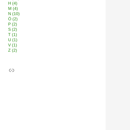
H
(4)
M
(4)
N
(10)
Ö
(2)
P
(2)
S
(2)
T
(1)
U
(1)
V
(1)
Z
(2)
Link