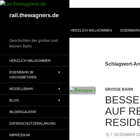
Zum
Inhalt
Suchen
rail.thewagners.de
springen
HERZLICH WILLKOMMEN
EISENBAHN
Geschichten der großen und
kleinen Bahn
HERZLICH WILLKOMMEN
Schlagwort-Ar
EISENBAHN IM
GROSSBETRIEB
MODELLBAHN
GROSSE BAHN
BESSE
BLOG
AUF R
BILDERGALERIE
RESID
DATENSCHUTZERKLÄRUNG
7. DEZEMBER 2
IMPRESSUM