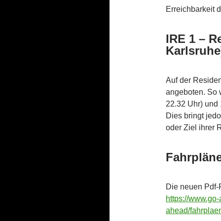
Erreichbarkeit 
IRE 1 – R
Karlsruhe
Auf der Reside
angeboten. So w
22.32 Uhr) und
Dies bringt jed
oder Ziel ihrer
Fahrplän
Die neuen Pdf-
https://www.go
ahead/fahrplae