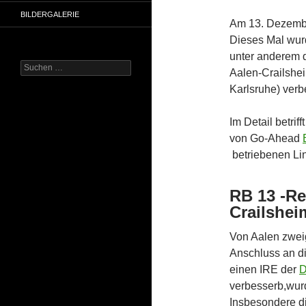
BILDERGALERIE
Am 13. Dezembe
Dieses Mal wur
unter anderem 
Suchen
Aalen-Crailshei
nach:
Karlsruhe) verb
Im Detail betriff
von Go-Ahead
betriebenen Li
RB 13 -Re
Crailshei
Von Aalen zwei
Anschluss an d
einen IRE der
D
verbesserb,wurd
Insbesondere di