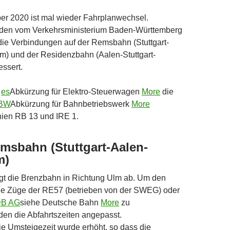
r 2020 ist mal wieder Fahrplanwechsel.
den vom Verkehrsministerium Baden-Württemberg
die Verbindungen auf der Remsbahn (Stuttgart-
m) und der Residenzbahn (Aalen-Stuttgart-
essert.
t
es
Abkürzung für Elektro-Steuerwagen
More
die
BW
Abkürzung für Bahnbetriebswerk
More
nien RB 13 und IRE 1.
msbahn (Stuttgart-Aalen-
m)
gt die Brenzbahn in Richtung Ulm ab. Um den
ie Züge der RE57 (betrieben von der SWEG) oder
B AG
siehe Deutsche Bahn
More
zu
en die Abfahrtszeiten angepasst.
e Umsteigezeit wurde erhöht, so dass die