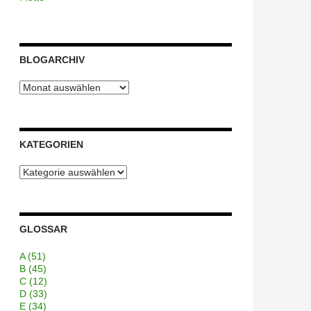
BLOGARCHIV
Blogarchiv
KATEGORIEN
Kategorien
GLOSSAR
A
(51)
B
(45)
C
(12)
D
(33)
E
(34)