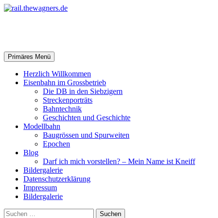
Zum
Inhalt
springen
rail.thewagners.de
Suchen
Primäres Menü
Herzlich Willkommen
Eisenbahn im Grossbetrieb
Die DB in den Siebzigern
Streckenporträts
Bahntechnik
Geschichten und Geschichte
Modellbahn
Baugrössen und Spurweiten
Epochen
Blog
Darf ich mich vorstellen? – Mein Name ist Kneiff
Bildergalerie
Datenschutzerklärung
Impressum
Bildergalerie
Suchen