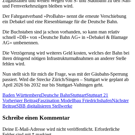
Zugausfällen und weiten Wegen von S- und Stadtbahn zu den Nah-
und Fernverkehrszügen bleiben wird.
Der Fahrgastverband »ProBahn« nennt die erneute Verschiebung
ein Debakel und eine Riesenblamage für die Deutsche Bahn.
Die Buchstaben sind ja schon vorhanden, so kann man relativ
schnell »DB« von »Deutsche Bahn AG« in »Debakel & Blamage
AG« umbenennen.
Die Verzögerung wird weiteres Geld kosten, welches der Bahn bei
ihren dringend nötigen Infrastrukturmaßnahmen an anderer Stelle
fehlen wird.
Nun stellt sich für mich die Frage, was mit der Gäubahn-Sperrung
passiert. Wird die Strecke Zürich/Singen – Stuttgart wie geplant ab
April 2026 bis 2032 nur bis Stuttgart-Vaihingen geht.
Baden Württemberg
Deutsche Bahn
Stuttgart
Stuttgart 21
Beitragsnavigation
Vorheriger Beitrag
Faszination Modellbau Friedrichshafen
Nächster
Beitrag
SBB digitalisieren Stellwerke
Schreibe einen Kommentar
Deine E-Mail-Adresse wird nicht veröffentlicht.
Erforderliche
Felder sind mit
*
markiert