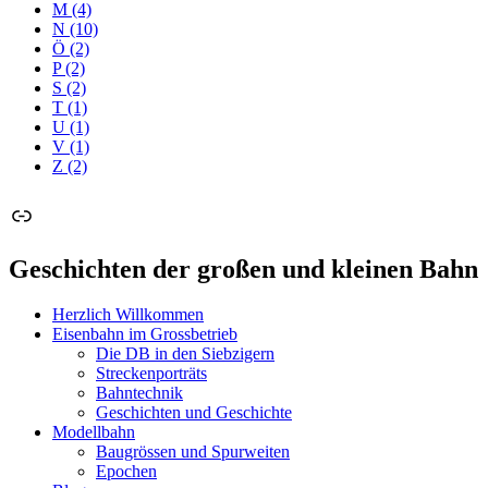
M
(4)
N
(10)
Ö
(2)
P
(2)
S
(2)
T
(1)
U
(1)
V
(1)
Z
(2)
Link
Geschichten der großen und kleinen Bahn
Herzlich Willkommen
Eisenbahn im Grossbetrieb
Die DB in den Siebzigern
Streckenporträts
Bahntechnik
Geschichten und Geschichte
Modellbahn
Baugrössen und Spurweiten
Epochen