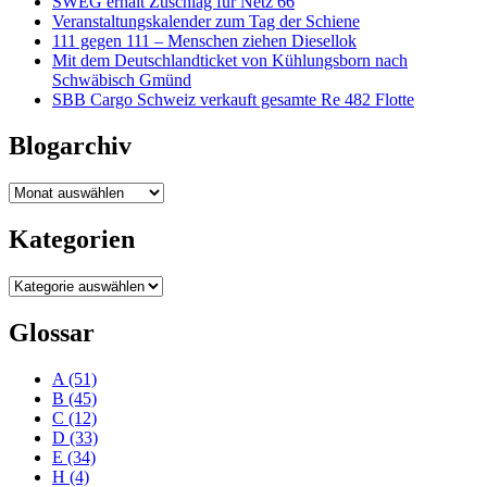
SWEG erhält Zuschlag für Netz 66
Veranstaltungskalender zum Tag der Schiene
111 gegen 111 – Menschen ziehen Diesellok
Mit dem Deutschlandticket von Kühlungsborn nach
Schwäbisch Gmünd
SBB Cargo Schweiz verkauft gesamte Re 482 Flotte
Blogarchiv
Blogarchiv
Kategorien
Kategorien
Glossar
A
(51)
B
(45)
C
(12)
D
(33)
E
(34)
H
(4)