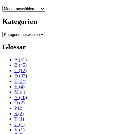
Blogarchiv
Kategorien
Kategorien
Glossar
A
(51)
B
(45)
C
(12)
D
(33)
E
(34)
H
(4)
M
(4)
N
(10)
Ö
(2)
P
(2)
S
(2)
T
(1)
U
(1)
V
(1)