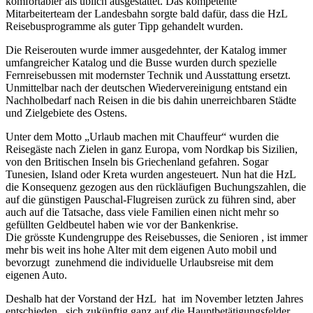
komfortabler als üblich ausgestattet. Das kompetente
Mitarbeiterteam der Landesbahn sorgte bald dafür, dass die HzL
Reisebusprogramme als guter Tipp gehandelt wurden.
Die Reiserouten wurde immer ausgedehnter, der Katalog immer
umfangreicher Katalog und die Busse wurden durch spezielle
Fernreisebussen mit modernster Technik und Ausstattung ersetzt.
Unmittelbar nach der deutschen Wiedervereinigung entstand ein
Nachholbedarf nach Reisen in die bis dahin unerreichbaren Städte
und Zielgebiete des Ostens.
Unter dem Motto „Urlaub machen mit Chauffeur“ wurden die
Reisegäste nach Zielen in ganz Europa, vom Nordkap bis Sizilien,
von den Britischen Inseln bis Griechenland gefahren. Sogar
Tunesien, Island oder Kreta wurden angesteuert.
Nun hat die HzL
die Konsequenz gezogen aus den rückläufigen Buchungszahlen, die
auf die günstigen Pauschal-Flugreisen zurück zu führen sind, aber
auch auf die Tatsache, dass viele Familien einen nicht mehr so
gefüllten Geldbeutel haben wie vor der Bankenkrise.
Die grösste Kundengruppe des Reisebusses, die Senioren , ist immer
mehr bis weit ins hohe Alter mit dem eigenen Auto mobil und
bevorzugt zunehmend die individuelle Urlaubsreise mit dem
eigenen Auto.
Deshalb hat der Vorstand der HzL hat im November letzten Jahres
entschieden, sich zukünftig ganz auf die Hauptbetätigungsfelder