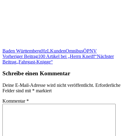
Baden Württemberg
HzL
Kunden
Omnibus
ÖPNV
Beitragsnavigation
Vorheriger Beitrag
100 Artikel bei „Herrn Kneiff“
Nächster
Beitrag
„Fahrgast-Knigge“
Schreibe einen Kommentar
Deine E-Mail-Adresse wird nicht veröffentlicht.
Erforderliche
Felder sind mit
*
markiert
Kommentar
*