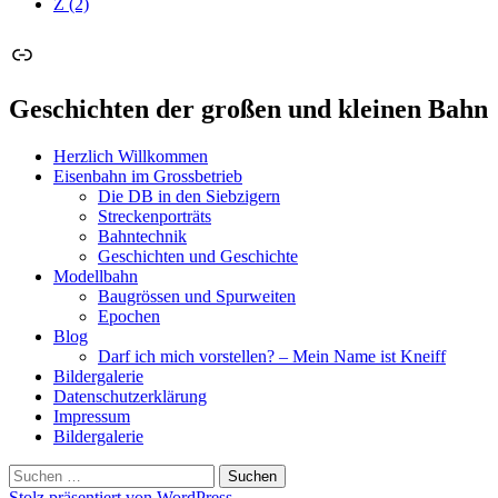
Z
(2)
Link
Geschichten der großen und kleinen Bahn
Herzlich Willkommen
Eisenbahn im Grossbetrieb
Die DB in den Siebzigern
Streckenporträts
Bahntechnik
Geschichten und Geschichte
Modellbahn
Baugrössen und Spurweiten
Epochen
Blog
Darf ich mich vorstellen? – Mein Name ist Kneiff
Bildergalerie
Datenschutzerklärung
Impressum
Bildergalerie
Suchen
nach:
Stolz präsentiert von WordPress