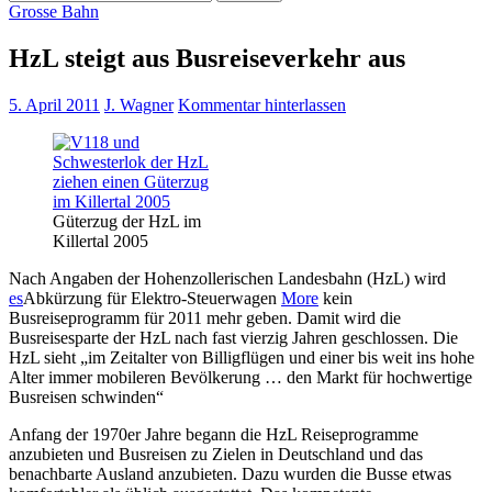
nach:
Grosse Bahn
HzL steigt aus Busreiseverkehr aus
5. April 2011
J. Wagner
Kommentar hinterlassen
Güterzug der HzL im
Killertal 2005
Nach Angaben der Hohenzollerischen Landesbahn (HzL) wird
es
Abkürzung für Elektro-Steuerwagen
More
kein
Busreiseprogramm für 2011 mehr geben. Damit wird die
Busreisesparte der HzL nach fast vierzig Jahren geschlossen. Die
HzL sieht „im Zeitalter von Billigflügen und einer bis weit ins hohe
Alter immer mobileren Bevölkerung … den Markt für hochwertige
Busreisen schwinden“
Anfang der 1970er Jahre begann die HzL Reiseprogramme
anzubieten und Busreisen zu Zielen in Deutschland und das
benachbarte Ausland anzubieten. Dazu wurden die Busse etwas