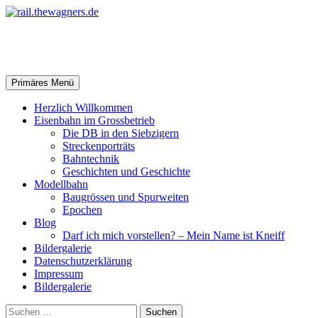
Zum
Inhalt
springen
rail.thewagners.de
Suchen
Primäres Menü
Herzlich Willkommen
Eisenbahn im Grossbetrieb
Die DB in den Siebzigern
Streckenporträts
Bahntechnik
Geschichten und Geschichte
Modellbahn
Baugrössen und Spurweiten
Epochen
Blog
Darf ich mich vorstellen? – Mein Name ist Kneiff
Bildergalerie
Datenschutzerklärung
Impressum
Bildergalerie
Suchen