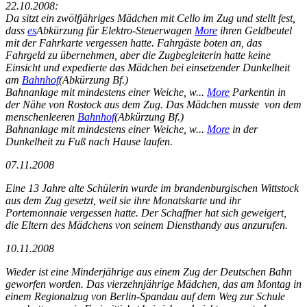
22.10.2008:
Da sitzt ein zwölfjähriges Mädchen mit Cello im Zug und stellt fest,
dass
es
Abkürzung für Elektro-Steuerwagen
More
ihren Geldbeutel
mit der Fahrkarte vergessen hatte. Fahrgäste boten an, das
Fahrgeld zu übernehmen, aber die Zugbegleiterin hatte keine
Einsicht und expedierte das Mädchen bei einsetzender Dunkelheit
am
Bahnhof
(Abkürzung Bf.)
Bahnanlage mit mindestens einer Weiche, w...
More
Parkentin in
der Nähe von Rostock aus dem Zug. Das Mädchen musste von dem
menschenleeren
Bahnhof
(Abkürzung Bf.)
Bahnanlage mit mindestens einer Weiche, w...
More
in der
Dunkelheit zu Fuß nach Hause laufen.
07.11.2008
Eine 13 Jahre alte Schülerin wurde im brandenburgischen Wittstock
aus dem Zug gesetzt, weil sie ihre Monatskarte und ihr
Portemonnaie vergessen hatte. Der Schaffner hat sich geweigert,
die Eltern des Mädchens von seinem Diensthandy aus anzurufen.
10.11.2008
Wieder ist eine Minderjährige aus einem Zug der Deutschen Bahn
geworfen worden. Das vierzehnjährige Mädchen, das am Montag in
einem Regionalzug von Berlin-Spandau auf dem Weg zur Schule