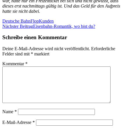
war, hatte nur ein Freizeitticket bei sich und nicht gewusst, dass
dieses erst nachmittags gültig ist. Und das Geld für den Aufpreis
hatte sie nicht dabei.
Deutsche Bahn
Flop
Kunden
Beitragsnavigation
Nächster Beitrag
Eisenbahn-Romantik, wo bist du?
Schreibe einen Kommentar
Deine E-Mail-Adresse wird nicht veröffentlicht.
Erforderliche
Felder sind mit
*
markiert
Kommentar
*
Name
*
E-Mail-Adresse
*