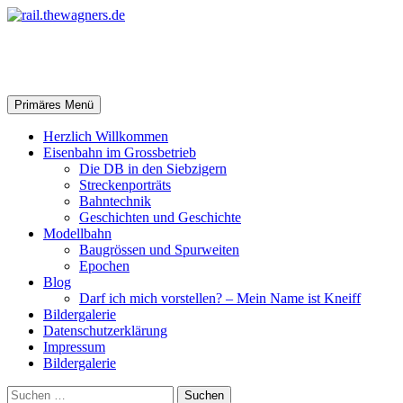
Zum
Inhalt
springen
rail.thewagners.de
Suchen
Primäres Menü
Herzlich Willkommen
Eisenbahn im Grossbetrieb
Die DB in den Siebzigern
Streckenporträts
Bahntechnik
Geschichten und Geschichte
Modellbahn
Baugrössen und Spurweiten
Epochen
Blog
Darf ich mich vorstellen? – Mein Name ist Kneiff
Bildergalerie
Datenschutzerklärung
Impressum
Bildergalerie
Suchen