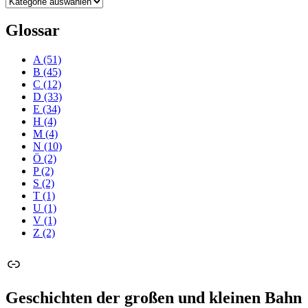
Kategorien
Glossar
A
(51)
B
(45)
C
(12)
D
(33)
E
(34)
H
(4)
M
(4)
N
(10)
Ö
(2)
P
(2)
S
(2)
T
(1)
U
(1)
V
(1)
Z
(2)
Link
Geschichten der großen und kleinen Bahn