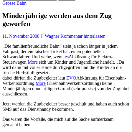
nach:
Grosse Bahn
Minderjährige werden aus dem Zug
geworfen
11. November 2008
J. Wagner
Kommentar hinterlassen
„Die familienfreundliche Bahn“ sieht ja schon länger in jedem
Fahrgast, der ein falsches Ticket hat, einen potentiellen
Schwarzfahrer. Und wehe, wenn
es
Abkürzung für Elektro-
Steuerwagen
More
sich um Kinder und Jugendliche handelt…
Da
wird dann mit voller Härte durchgegriffen und die Kinder an die
frische Herbstluft gesetzt.
dabei dürfen die Zugbegleiter laut
EVO
Abkürzung für Eisenbahn-
Verkehrsordnung
More
(Eisenbahnverkehrsordnung) keine
Minderjährigen ohne triftigen Grund (sehr präzise) von der Zugfahrt
ausschliessen.
Jetzt werden die Zugbegleiter besser geschult und haben auch schon
SMS auf das Diensthandy bekommen.
Das waren die Vorfälle, die mich auf die Sache aufmerksam
gemacht haben: