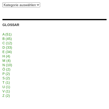
Kategorien
GLOSSAR
A
(51)
B
(45)
C
(12)
D
(33)
E
(34)
H
(4)
M
(4)
N
(10)
Ö
(2)
P
(2)
S
(2)
T
(1)
U
(1)
V
(1)
Z
(2)