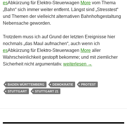
es
Abkürzung für Elektro-Steuerwagen
More
vom Thema
„Bahn“ sich immer weiter entfernt. Längst sind „Stresstest“
und Themen der vielleicht alternativen Bahnhofsgestaltung
Nebensache geworden.
Trotzdem muss ich auf Grund der letzten Ereignisse hier
nochmals „das Maul aufmachen“, auch wenn ich
es
Abkürzung für Elektro-Steuerwagen
More
aller
Wahrscheinlichkeit gestopft bekomme; und mit ziemlicher
Stutgart 21: Demokratie ist, was 
Sicherheit nicht argumentativ.
weiterlesen
→
BADEN WÜRTTEMBERG
DEMOKRATIE
PROTEST
STUTTGART
STUTTGART 21