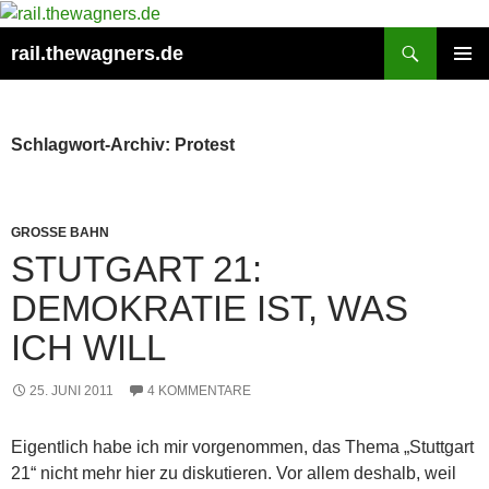
Zum
Inhalt
Suchen
rail.thewagners.de
springen
PRIMÄR
MENÜ
Schlagwort-Archiv: Protest
GROSSE BAHN
STUTGART 21:
DEMOKRATIE IST, WAS
ICH WILL
25. JUNI 2011
4 KOMMENTARE
Eigentlich habe ich mir vorgenommen, das Thema „Stuttgart
21“ nicht mehr hier zu diskutieren. Vor allem deshalb, weil