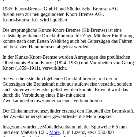
1985: Knorr-Bremse GmbH und Süddeutsche Bremsen-AG
fusionieren zur neu gegründeten Knorr-Bremse AG .
Knorr-Bremse KG wird liquidiert.
Die ursprüngliche Kunze-Knorr-Bremse (Kk-Bremse) ist eine
selbsttätig wirkende Druckluftbremse für Züge Mit ihrer Einführung
konnte nach dem Ersten Weltkrieg auch bei Güterzügen das Fahren
mit besetzten Handbremsen abgelöst werden.
In der Kunze-Knorr-Bremse wurden Anregungen des preußischen
Oberbaurats Bruno Kunze (1854–1935) und Vorarbeiten von Georg
Knorr (1859–1911), verwirklicht.
Sie war die erste durchgehende Druckluftbremse, mit der in
Güterzügen die Bremskraft nicht nur stufenweise verstärkt, sondern
auch stufenweise wieder gelöst werden konnte. Erreicht wird das
durch die Verbindung eines Ein- mit einem
Zweikammerbremszylinder zu einer Verbundbremse.
Der Einkammerbremszylinder erzeugt den Hauptteil der Bremskraft,
der Zweikammerzylinder gewährleistet die Mehrlösigkeit.
Insgesamt wurden,
z
Modelleisenbahn mit der Spurweite 6,5 mm
und dem Maßstab 1:2...
More
. T. in Lizenz, etwa 550.000