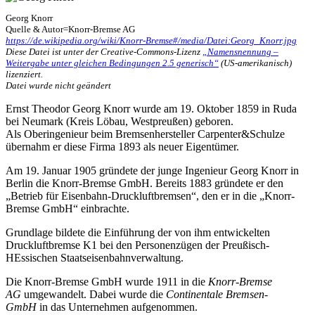
Georg Knorr
Quelle & Autor=Knorr-Bremse AG
https://de.wikipedia.org/wiki/Knorr-Bremse#/media/Datei:Georg_Knorr.jpg
Diese Datei ist unter der Creative-Commons-Lizenz
„Namensnennung –
Weitergabe unter gleichen Bedingungen 2.5 generisch“
(US-amerikanisch)
lizenziert.
Datei wurde nicht geändert
Ernst Theodor Georg Knorr wurde am 19. Oktober 1859 in Ruda
bei Neumark (Kreis Löbau, Westpreußen) geboren.
Als Oberingenieur beim Bremsenhersteller Carpenter&Schulze
übernahm er diese Firma 1893 als neuer Eigentümer.
Am 19. Januar 1905 gründete der junge Ingenieur Georg Knorr in
Berlin die Knorr-Bremse GmbH. Bereits 1883 gründete er den
„Betrieb für Eisenbahn-Druckluftbremsen“, den er in die „Knorr-
Bremse GmbH“ einbrachte.
Grundlage bildete die Einführung der von ihm entwickelten
Druckluftbremse K1 bei den Personenzügen der Preußisch-
HEssischen Staatseisenbahnverwaltung.
Die Knorr-Bremse GmbH wurde 1911 in die
Knorr-Bremse
AG
umgewandelt. Dabei wurde die
Continentale Bremsen-
GmbH
in das Unternehmen aufgenommen.