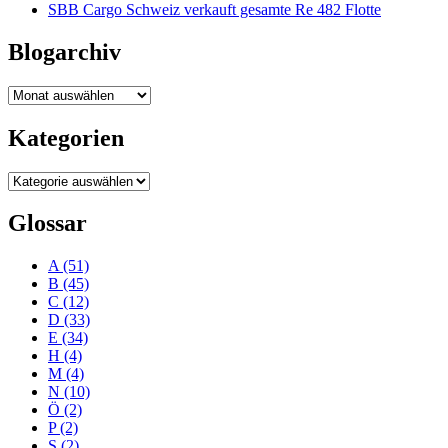
SBB Cargo Schweiz verkauft gesamte Re 482 Flotte
Blogarchiv
Blogarchiv
Kategorien
Kategorien
Glossar
A
(51)
B
(45)
C
(12)
D
(33)
E
(34)
H
(4)
M
(4)
N
(10)
Ö
(2)
P
(2)
S
(2)