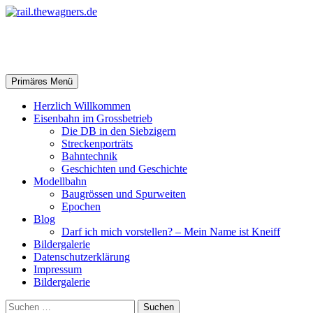
Zum
Inhalt
springen
rail.thewagners.de
Suchen
Primäres Menü
Herzlich Willkommen
Eisenbahn im Grossbetrieb
Die DB in den Siebzigern
Streckenporträts
Bahntechnik
Geschichten und Geschichte
Modellbahn
Baugrössen und Spurweiten
Epochen
Blog
Darf ich mich vorstellen? – Mein Name ist Kneiff
Bildergalerie
Datenschutzerklärung
Impressum
Bildergalerie
Suchen