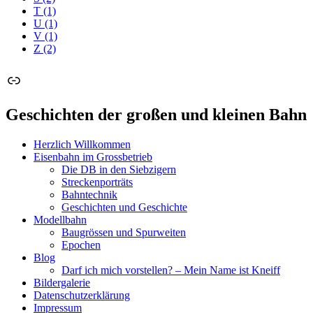
T
(1)
U
(1)
V
(1)
Z
(2)
Link
Geschichten der großen und kleinen Bahn
Herzlich Willkommen
Eisenbahn im Grossbetrieb
Die DB in den Siebzigern
Streckenporträts
Bahntechnik
Geschichten und Geschichte
Modellbahn
Baugrössen und Spurweiten
Epochen
Blog
Darf ich mich vorstellen? – Mein Name ist Kneiff
Bildergalerie
Datenschutzerklärung
Impressum