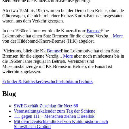
Steuerventile der Kunze-Knorr-Bremse gefertigt.
Ab etwa 1924 bis 1925 wurden bei der Deutschen Reichsbahn alle
Güterwagen, die nicht mit einer Kunze-Knorr-Bremse ausgestattet
waren, aus dem Verkehr gezogen.
In den 1930er Jahren wurde die Kunze-Knorr
Bremse
Eine
Lokomotive hat einen Satz Bremsen für die eigene Verzög...
More
von der Hildebrand-Knorr-Bremse (HiK) abgelöst.
Vielerorts, blieb die Kk
Bremse
Eine Lokomotive hat einen Satz
Bremsen für die eigene Verzög...
More
aber noch mindestens bis in
die 1960er Jahre regulär in Betrieb. Vereinzelt sind
Museumsfahrzeuge mit Kk-Bremse in Betrieb, die Bauart ist
weiterhin zugelassen.
Erfinder & Entdecker
Geschichte
Jubiläum
Technik
Blog
SWEG erhält Zuschlag für Netz 66
Veranstaltungskalender zum Tag der Schiene
111 gegen 111 – Menschen ziehen Diesellok
Mit dem Deutschlandticket von Kühlungsborn nach
Schwäbisch Gmünd