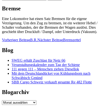
nach:
Bremse
Eine Lokomotive hat einen Satz Bremsen für die eigene
Verzögerung. Um den Zug zu bremsen, ist ein weiterer Hebel /
Schalter vorhanden, der die Bremsen der Wagen auslöst. Dies
geschieht über Druckluft / Dampf, oder Unterdruck (Vakuum).
Beitragsnavigation
Vorheriger Beitrag
B.R.
Nächster Beitrag
Bremszettel
Blog
SWEG erhält Zuschlag für Netz 66
Veranstaltungskalender zum Tag der Schiene
111 gegen 111 – Menschen ziehen Diesellok
Mit dem Deutschlandticket von Kühlungsborn nach
Schwäbisch Gmünd
SBB Cargo Schweiz verkauft gesamte Re 482 Flotte
Blogarchiv
Blogarchiv