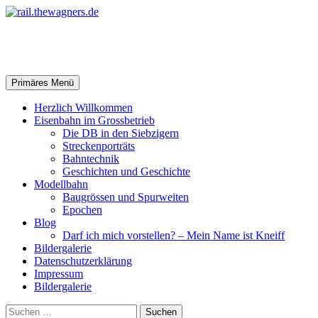
Zum
Inhalt
springen
rail.thewagners.de
Suchen
Primäres Menü
Herzlich Willkommen
Eisenbahn im Grossbetrieb
Die DB in den Siebzigern
Streckenporträts
Bahntechnik
Geschichten und Geschichte
Modellbahn
Baugrössen und Spurweiten
Epochen
Blog
Darf ich mich vorstellen? – Mein Name ist Kneiff
Bildergalerie
Datenschutzerklärung
Impressum
Bildergalerie
Suchen