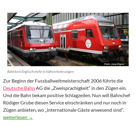
Bald kein Englisch mehr in Nahverkehrszügen
Zur Beginn der Fussballweltmeisterschaft 2006 führte die
Deutsche Bahn
AG die „Zweisprachigkeit“ in den Zügen ein.
Und die Bahn bekam positive Schlagzeilen. Nun will Bahnchef
Rüdiger Grube diesen Service einschränken und nur noch in
Zügen anbieten, wo „internationale Gäste anwesend sind“.
No more English at the Deutsche Bahn?
weiterlesen
→