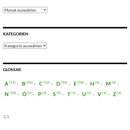
Blogarchiv
KATEGORIEN
Kategorien
GLOSSAR
(51)
(45)
(12)
(33)
(34)
(4)
(4)
A
B
C
D
E
H
M
(10)
(2)
(2)
(2)
(1)
(1)
(1)
(2)
N
Ö
P
S
T
U
V
Z
Link