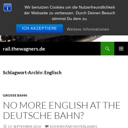
Zum
Wir benutzen Cookies um die Nutzerfreundlichkeit
Inhalt
der Webseite zu verbessen. Durch Deinen Besuch
springen
stimmst Du dem zu.
ICH AKZEPTIERE
Weitere Informationen
Suchen
rail.thewagners.de
PRIMÄR
MENÜ
Schlagwort-Archiv: Englisch
GROSSE BAHN
NO MORE ENGLISH AT THE
DEUTSCHE BAHN?
15. SEPTEMBER 2010
KOMMENTAR HINTERLASSEN