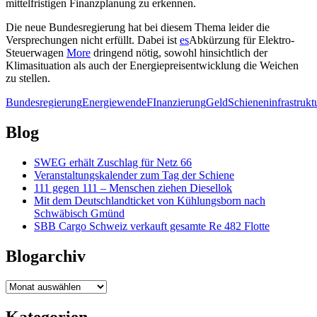
mittelfristigen Finanzplanung zu erkennen.
Die neue Bundesregierung hat bei diesem Thema leider die
Versprechungen nicht erfüllt. Dabei ist
es
Abkürzung für Elektro-
Steuerwagen
More
dringend nötig, sowohl hinsichtlich der
Klimasituation als auch der Energiepreisentwicklung die Weichen
zu stellen.
Bundesregierung
Energiewende
FInanzierung
Geld
Schieneninfrastrukt
Blog
SWEG erhält Zuschlag für Netz 66
Veranstaltungskalender zum Tag der Schiene
111 gegen 111 – Menschen ziehen Diesellok
Mit dem Deutschlandticket von Kühlungsborn nach
Schwäbisch Gmünd
SBB Cargo Schweiz verkauft gesamte Re 482 Flotte
Blogarchiv
Blogarchiv
Kategorien