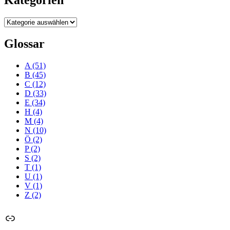
Kategorien
Glossar
A
(51)
B
(45)
C
(12)
D
(33)
E
(34)
H
(4)
M
(4)
N
(10)
Ö
(2)
P
(2)
S
(2)
T
(1)
U
(1)
V
(1)
Z
(2)
Link