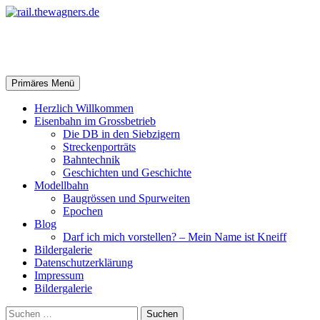
Zum
Inhalt
springen
rail.thewagners.de
Suchen
Primäres Menü
Herzlich Willkommen
Eisenbahn im Grossbetrieb
Die DB in den Siebzigern
Streckenporträts
Bahntechnik
Geschichten und Geschichte
Modellbahn
Baugrössen und Spurweiten
Epochen
Blog
Darf ich mich vorstellen? – Mein Name ist Kneiff
Bildergalerie
Datenschutzerklärung
Impressum
Bildergalerie
Suchen