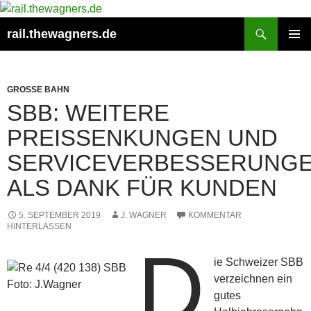
Zum
Inhalt
Suchen
rail.thewagners.de
springen
PRIMÄR
MENÜ
GROSSE BAHN
SBB: WEITERE
PREISSENKUNGEN UND
SERVICEVERBESSERUNG
ALS DANK FÜR KUNDEN
5. SEPTEMBER 2019
J. WAGNER
KOMMENTAR
HINTERLASSEN
D
ie Schweizer SBB
verzeichnen ein
Foto: J.Wagner
gutes