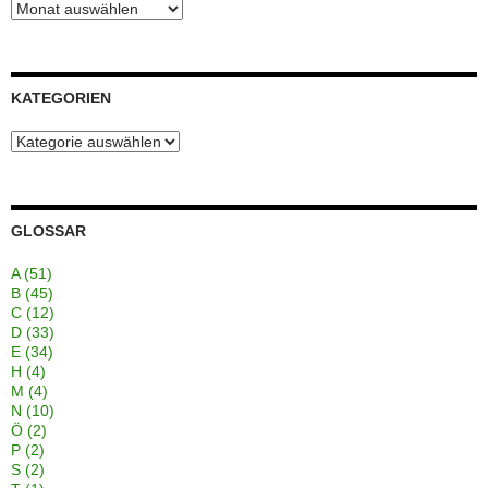
Blogarchiv
KATEGORIEN
Kategorien
GLOSSAR
A
(51)
B
(45)
C
(12)
D
(33)
E
(34)
H
(4)
M
(4)
N
(10)
Ö
(2)
P
(2)
S
(2)