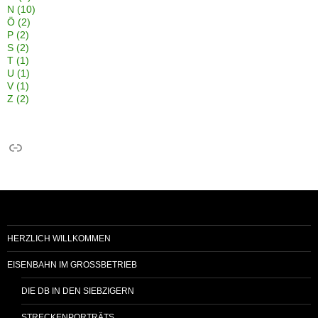
N
(10)
Ö
(2)
P
(2)
S
(2)
T
(1)
U
(1)
V
(1)
Z
(2)
Link
HERZLICH WILLKOMMEN
EISENBAHN IM GROSSBETRIEB
DIE DB IN DEN SIEBZIGERN
STRECKENPORTRÄTS