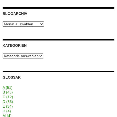
BLOGARCHIV
Blogarchiv
KATEGORIEN
Kategorien
GLOSSAR
A
(51)
B
(45)
C
(12)
D
(33)
E
(34)
H
(4)
M
(4)