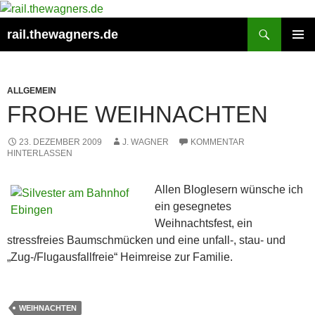
Zum
Inhalt
Suchen
rail.thewagners.de
springen
PRIMÄR
MENÜ
ALLGEMEIN
FROHE WEIHNACHTEN
23. DEZEMBER 2009
J. WAGNER
KOMMENTAR
HINTERLASSEN
Allen Bloglesern wünsche ich
ein gesegnetes
Weihnachtsfest, ein
stressfreies Baumschmücken und eine unfall-, stau- und
„Zug-/Flugausfallfreie“ Heimreise zur Familie.
WEIHNACHTEN