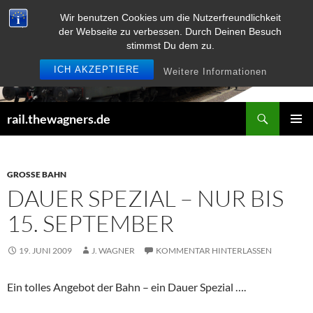
Zum
Wir benutzen Cookies um die Nutzerfreundlichkeit
Inhalt
der Webseite zu verbessen. Durch Deinen Besuch
springen
stimmst Du dem zu.
ICH AKZEPTIERE
Weitere Informationen
Suchen
rail.thewagners.de
PRIMÄR
MENÜ
GROSSE BAHN
DAUER SPEZIAL – NUR BIS
15. SEPTEMBER
19. JUNI 2009
J. WAGNER
KOMMENTAR HINTERLASSEN
Ein tolles Angebot der Bahn – ein Dauer Spezial ….