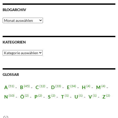
BLOGARCHIV
Blogarchiv
KATEGORIEN
Kategorien
GLOSSAR
(51)
(45)
(12)
(33)
(34)
(4)
(4)
A
B
C
D
E
H
M
(10)
(2)
(2)
(2)
(1)
(1)
(1)
(2)
N
Ö
P
S
T
U
V
Z
Link