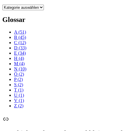
Kategorien
Glossar
A
(51)
B
(45)
C
(12)
D
(33)
E
(34)
H
(4)
M
(4)
N
(10)
Ö
(2)
P
(2)
S
(2)
T
(1)
U
(1)
V
(1)
Z
(2)
Link