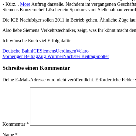
• Kürz...
More
Auftrag darstelle. Nachdem im vergangenen Geschäftsj
Siemens Konzernchef Löscher ein Sparkurs samt Stellenabbau verord
Die ICE Nachfolger sollen 2011 in Betrieb gehen. Ähnliche Züge laufen
Also liebe Siemens-Verkehrstechniker, zeigt, was Ihr könnt macht d
Ich wünsche Euch viel Erfolg dafür.
Deutsche Bahn
ICE
Siemens
Uerdingen
Velaro
Beitragsnavigation
Vorheriger Beitrag
Zug-Würmer
Nächster Beitrag
Spotter
Schreibe einen Kommentar
Deine E-Mail-Adresse wird nicht veröffentlicht.
Erforderliche Felder 
Kommentar
*
Name
*