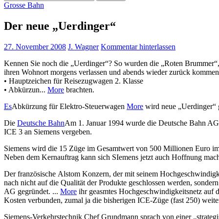
nach:
Grosse Bahn
Der neue „Uerdinger“
27. November 2008
J. Wagner
Kommentar hinterlassen
Kennen Sie noch die „Uerdinger“? So wurden die „Roten Brummer“, di
ihren Wohnort morgens verlassen und abends wieder zurück kommen
• Hauptzeichen für Reisezugwagen 2. Klasse
• Abkürzun...
More
brachten.
Es
Abkürzung für Elektro-Steuerwagen
More
wird neue „Uerdinger“ 
Die
Deutsche Bahn
Am 1. Januar 1994 wurde die Deutsche Bahn AG 
ICE 3 an Siemens vergeben.
Siemens wird die 15 Züge im Gesamtwert von 500 Millionen Euro im 
Neben dem Kernauftrag kann sich SIemens jetzt auch Hoffnung mach
Der französische Alstom Konzern, der mit seinem Hochgeschwindigke
nach nicht auf die Qualität der Produkte geschlossen werden, sonder
AG gegründet. ...
More
ihr geasmtes Hochgeschwindigkeitsnetz auf d
Kosten verbunden, zumal ja die bisherigen ICE-Züge (fast 250) weiter
Siemens-Verkehrstechnik Chef Grundmann sprach von einer „strategi