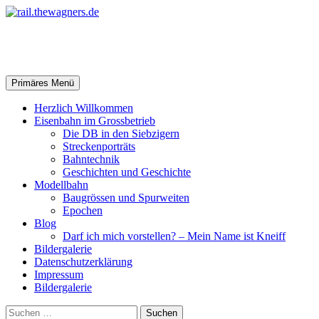
Zum
Inhalt
springen
rail.thewagners.de
Suchen
Primäres Menü
Herzlich Willkommen
Eisenbahn im Grossbetrieb
Die DB in den Siebzigern
Streckenporträts
Bahntechnik
Geschichten und Geschichte
Modellbahn
Baugrössen und Spurweiten
Epochen
Blog
Darf ich mich vorstellen? – Mein Name ist Kneiff
Bildergalerie
Datenschutzerklärung
Impressum
Bildergalerie
Suchen