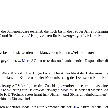
e Schienenbusse genannt, die noch bis in die 1980er Jahre sogenannte
) und Schüler von
A
Hauptzeichen für Reisezugwagen 1. Klasse
More
geben und sie werden den klangvollen Namen „Velaro“ tragen.
gegründet. ...
More
AG hat trotz des noch anhaltenden Disputs über die
Werk Krefeld – Uerdingen bauen. Der Aufsichtsrat der Bahn muss dies
en, dass der Konzern bei der Modernisierung der Deutschen Bahn Flo
itszug AGV kräftig um den Zuschlag geworben hatte, erlitt quasi ein
n
es
Abkürzung für Elektro-Steuerwagen
More
muss bedacht werden, da
ie ICE-Technik abgestimmt hat (Signal – und Sicherungeinrichtungen);
hin im Einsatz sind.
sch wichtigen Bedeutung für Siemens“, die der
DB
• Kürzel für die D