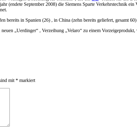
ahr (endete September 2008) die Siemens Sparte Verkehrstechnik ein Ve
net.
 bereits in Spanien (26) , in China (zehn bereits geliefert, gesamt 60)
en neuen „Uerdinger“ , Verzeihung „Velaro“ zu einem Vorzeigeprodukt,
sind mit
*
markiert