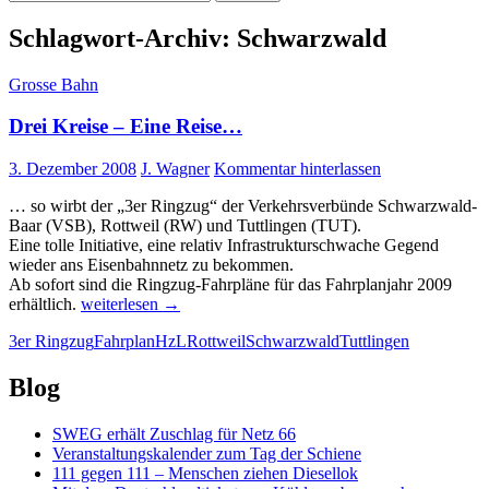
nach:
Schlagwort-Archiv: Schwarzwald
Grosse Bahn
Drei Kreise – Eine Reise…
3. Dezember 2008
J. Wagner
Kommentar hinterlassen
… so wirbt der „3er Ringzug“ der Verkehrsverbünde Schwarzwald-
Baar (VSB), Rottweil (RW) und Tuttlingen (TUT).
Eine tolle Initiative, eine relativ Infrastrukturschwache Gegend
wieder ans Eisenbahnnetz zu bekommen.
Ab sofort sind die Ringzug-Fahrpläne für das Fahrplanjahr 2009
Drei
erhältlich.
weiterlesen
→
Kreise
3er Ringzug
Fahrplan
HzL
Rottweil
Schwarzwald
Tuttlingen
–
Eine
Reise…
Blog
SWEG erhält Zuschlag für Netz 66
Veranstaltungskalender zum Tag der Schiene
111 gegen 111 – Menschen ziehen Diesellok