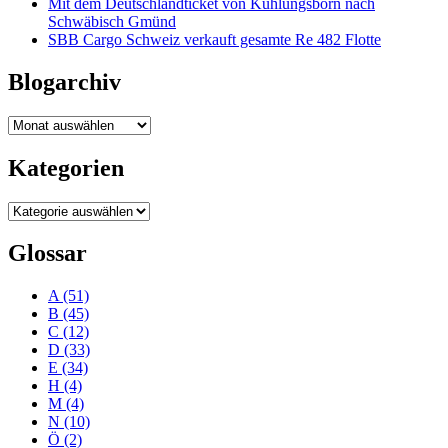
Mit dem Deutschlandticket von Kühlungsborn nach
Schwäbisch Gmünd
SBB Cargo Schweiz verkauft gesamte Re 482 Flotte
Blogarchiv
Blogarchiv
Kategorien
Kategorien
Glossar
A
(51)
B
(45)
C
(12)
D
(33)
E
(34)
H
(4)
M
(4)
N
(10)
Ö
(2)