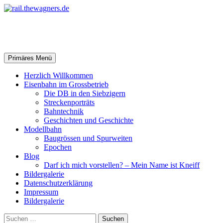
Zum
Inhalt
springen
rail.thewagners.de
Suchen
Primäres Menü
Herzlich Willkommen
Eisenbahn im Grossbetrieb
Die DB in den Siebzigern
Streckenporträts
Bahntechnik
Geschichten und Geschichte
Modellbahn
Baugrössen und Spurweiten
Epochen
Blog
Darf ich mich vorstellen? – Mein Name ist Kneiff
Bildergalerie
Datenschutzerklärung
Impressum
Bildergalerie
Suchen