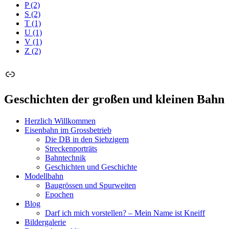
P
(2)
S
(2)
T
(1)
U
(1)
V
(1)
Z
(2)
Link
Geschichten der großen und kleinen Bahn
Herzlich Willkommen
Eisenbahn im Grossbetrieb
Die DB in den Siebzigern
Streckenporträts
Bahntechnik
Geschichten und Geschichte
Modellbahn
Baugrössen und Spurweiten
Epochen
Blog
Darf ich mich vorstellen? – Mein Name ist Kneiff
Bildergalerie