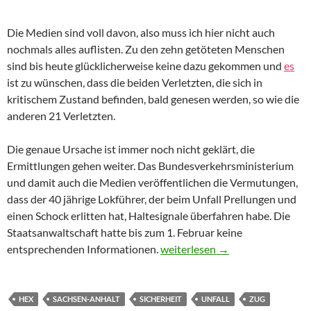
Die Medien sind voll davon, also muss ich hier nicht auch
nochmals alles auflisten. Zu den zehn getöteten Menschen
sind bis heute glücklicherweise keine dazu gekommen und
es
ist zu wünschen, dass die beiden Verletzten, die sich in
kritischem Zustand befinden, bald genesen werden, so wie die
anderen 21 Verletzten.
Die genaue Ursache ist immer noch nicht geklärt, die
Ermittlungen gehen weiter. Das Bundesverkehrsministerium
und damit auch die Medien veröffentlichen die Vermutungen,
dass der 40 jährige Lokführer, der beim Unfall Prellungen und
einen Schock erlitten hat, Haltesignale überfahren habe. Die
Staatsanwaltschaft hatte bis zum 1. Februar keine
Zugunfall in Sachsen – Anhalt
entsprechenden Informationen.
weiterlesen
→
HEX
SACHSEN-ANHALT
SICHERHEIT
UNFALL
ZUG