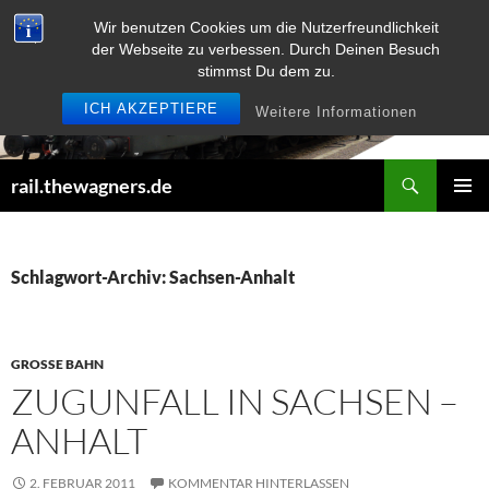
Zum
Wir benutzen Cookies um die Nutzerfreundlichkeit
Inhalt
der Webseite zu verbessen. Durch Deinen Besuch
springen
stimmst Du dem zu.
ICH AKZEPTIERE
Weitere Informationen
Suchen
rail.thewagners.de
PRIMÄR
MENÜ
Schlagwort-Archiv: Sachsen-Anhalt
GROSSE BAHN
ZUGUNFALL IN SACHSEN –
ANHALT
2. FEBRUAR 2011
KOMMENTAR HINTERLASSEN