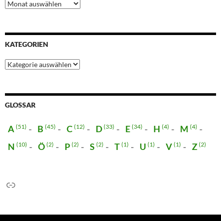
Blogarchiv
KATEGORIEN
Kategorien
GLOSSAR
(51)
(45)
(12)
(33)
(34)
(4)
(4)
A
B
C
D
E
H
M
(10)
(2)
(2)
(2)
(1)
(1)
(1)
(2)
N
Ö
P
S
T
U
V
Z
Link