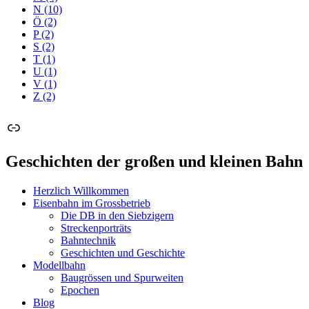
N
(10)
Ö
(2)
P
(2)
S
(2)
T
(1)
U
(1)
V
(1)
Z
(2)
Link
Geschichten der großen und kleinen Bahn
Herzlich Willkommen
Eisenbahn im Grossbetrieb
Die DB in den Siebzigern
Streckenporträts
Bahntechnik
Geschichten und Geschichte
Modellbahn
Baugrössen und Spurweiten
Epochen
Blog