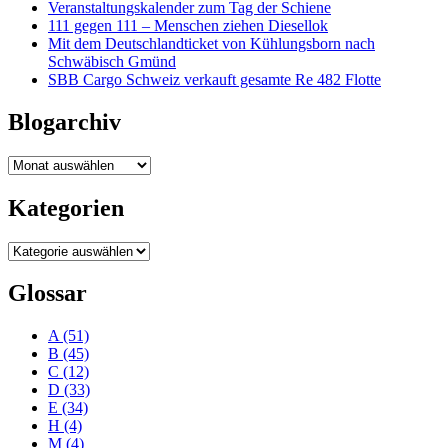
Veranstaltungskalender zum Tag der Schiene
111 gegen 111 – Menschen ziehen Diesellok
Mit dem Deutschlandticket von Kühlungsborn nach
Schwäbisch Gmünd
SBB Cargo Schweiz verkauft gesamte Re 482 Flotte
Blogarchiv
Blogarchiv
Kategorien
Kategorien
Glossar
A
(51)
B
(45)
C
(12)
D
(33)
E
(34)
H
(4)
M
(4)