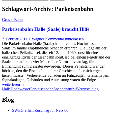
nach:
Schlagwort-Archiv: Parkeisenbahn
Grosse Bahn
Parkeisenbahn Halle (Saale) braucht Hilfe
7. Februar 2011
J. Wagner
Kommentar hinterlassen
Die Parkeisenbahn Halle (Saale) hat durch das Hochwasser der
Saale im Januar empfindliche Schäden erfahren. Die Lage auf der
halleschen Peißnitzinsel, die seit 12. Juni 1960 sonst für eine
einzigartige Idylle der Eisenbahn sorgt, ist bei einem Pegelstand der
Saale, der mehr als vier Meter über Normalniveau lag, für die
Einrichtung zum Desaster geworden. Dieser Pegelstand war der
höchste, den die Eisenbahn in ihrer Geschichte über sich ergehen
lassen musste. Verheerende Schäden an Fahrzeugen, Gleisanlagen,
Parkeisen
Signalanlagen, Gebäuden und Ausrüstung waren die Folge.
Halle
weiterlesen
→
(Saale)
Halle
Hochwasser
Parkeisenbahn
Spendenaufruf
Veranstaltung
braucht
Hilfe
Blog
SWEG erhält Zuschlag für Netz 66