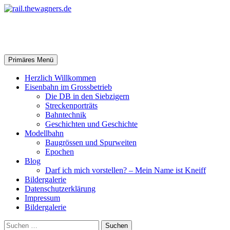
Zum
Inhalt
springen
rail.thewagners.de
Suchen
Primäres Menü
Herzlich Willkommen
Eisenbahn im Grossbetrieb
Die DB in den Siebzigern
Streckenporträts
Bahntechnik
Geschichten und Geschichte
Modellbahn
Baugrössen und Spurweiten
Epochen
Blog
Darf ich mich vorstellen? – Mein Name ist Kneiff
Bildergalerie
Datenschutzerklärung
Impressum
Bildergalerie
Suchen