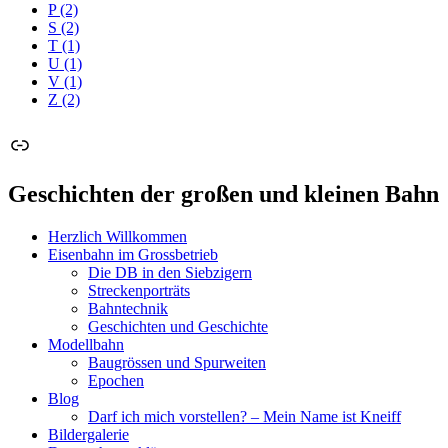
P
(2)
S
(2)
T
(1)
U
(1)
V
(1)
Z
(2)
Link
Geschichten der großen und kleinen Bahn
Herzlich Willkommen
Eisenbahn im Grossbetrieb
Die DB in den Siebzigern
Streckenporträts
Bahntechnik
Geschichten und Geschichte
Modellbahn
Baugrössen und Spurweiten
Epochen
Blog
Darf ich mich vorstellen? – Mein Name ist Kneiff
Bildergalerie