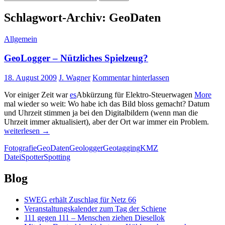
nach:
Schlagwort-Archiv: GeoDaten
Allgemein
GeoLogger – Nützliches Spielzeug?
18. August 2009
J. Wagner
Kommentar hinterlassen
Vor einiger Zeit war
es
Abkürzung für Elektro-Steuerwagen
More
mal wieder so weit: Wo habe ich das Bild bloss gemacht? Datum
und Uhrzeit stimmen ja bei den Digitalbildern (wenn man die
GeoL
Uhrzeit immer aktualisiert), aber der Ort war immer ein Problem.
–
weiterlesen
→
Nütz
Fotografie
GeoDaten
Geologger
Geotagging
KMZ
Spie
Datei
Spotter
Spotting
Blog
SWEG erhält Zuschlag für Netz 66
Veranstaltungskalender zum Tag der Schiene
111 gegen 111 – Menschen ziehen Diesellok