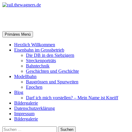
Zum
Inhalt
springen
rail.thewagners.de
Suchen
Primäres Menü
Herzlich Willkommen
Eisenbahn im Grossbetrieb
Die DB in den Siebzigern
Streckenporträts
Bahntechnik
Geschichten und Geschichte
Modellbahn
Baugrössen und Spurweiten
Epochen
Blog
Darf ich mich vorstellen? – Mein Name ist Kneiff
Bildergalerie
Datenschutzerklärung
Impressum
Bildergalerie
Suchen