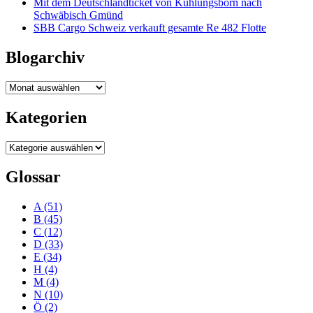
Mit dem Deutschlandticket von Kühlungsborn nach
Schwäbisch Gmünd
SBB Cargo Schweiz verkauft gesamte Re 482 Flotte
Blogarchiv
Blogarchiv
Kategorien
Kategorien
Glossar
A
(51)
B
(45)
C
(12)
D
(33)
E
(34)
H
(4)
M
(4)
N
(10)
Ö
(2)