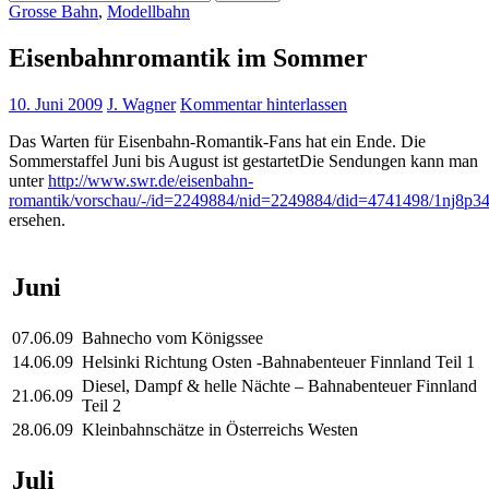
nach:
Grosse Bahn
,
Modellbahn
Eisenbahnromantik im Sommer
10. Juni 2009
J. Wagner
Kommentar hinterlassen
Das Warten für Eisenbahn-Romantik-Fans hat ein Ende. Die
Sommerstaffel Juni bis August ist gestartet
Die Sendungen kann man
unter
http://www.swr.de/eisenbahn-
romantik/vorschau/-/id=2249884/nid=2249884/did=4741498/1nj8p34
ersehen.
Juni
07.06.09
Bahnecho vom Königssee
14.06.09
Helsinki Richtung Osten -Bahnabenteuer Finnland Teil 1
Diesel, Dampf & helle Nächte – Bahnabenteuer Finnland
21.06.09
Teil 2
28.06.09
Kleinbahnschätze in Österreichs Westen
Juli