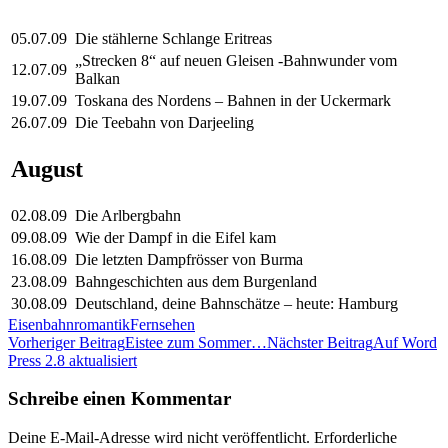
05.07.09
Die stählerne Schlange Eritreas
„Strecken 8“ auf neuen Gleisen -Bahnwunder vom
12.07.09
Balkan
19.07.09
Toskana des Nordens – Bahnen in der Uckermark
26.07.09
Die Teebahn von Darjeeling
August
02.08.09
Die Arlbergbahn
09.08.09
Wie der Dampf in die Eifel kam
16.08.09
Die letzten Dampfrösser von Burma
23.08.09
Bahngeschichten aus dem Burgenland
30.08.09
Deutschland, deine Bahnschätze – heute: Hamburg
Eisenbahnromantik
Fernsehen
Beitragsnavigation
Vorheriger Beitrag
Eistee zum Sommer…
Nächster Beitrag
Auf Word
Press 2.8 aktualisiert
Schreibe einen Kommentar
Deine E-Mail-Adresse wird nicht veröffentlicht.
Erforderliche