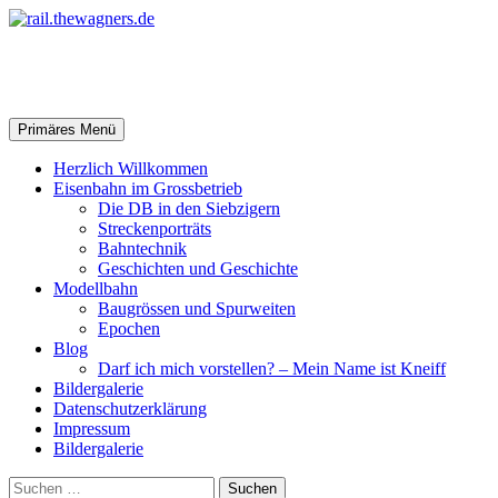
Zum
Inhalt
springen
rail.thewagners.de
Suchen
Primäres Menü
Herzlich Willkommen
Eisenbahn im Grossbetrieb
Die DB in den Siebzigern
Streckenporträts
Bahntechnik
Geschichten und Geschichte
Modellbahn
Baugrössen und Spurweiten
Epochen
Blog
Darf ich mich vorstellen? – Mein Name ist Kneiff
Bildergalerie
Datenschutzerklärung
Impressum
Bildergalerie
Suchen