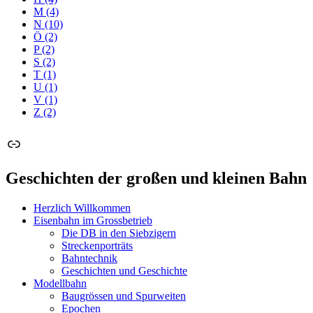
M
(4)
N
(10)
Ö
(2)
P
(2)
S
(2)
T
(1)
U
(1)
V
(1)
Z
(2)
Link
Geschichten der großen und kleinen Bahn
Herzlich Willkommen
Eisenbahn im Grossbetrieb
Die DB in den Siebzigern
Streckenporträts
Bahntechnik
Geschichten und Geschichte
Modellbahn
Baugrössen und Spurweiten
Epochen