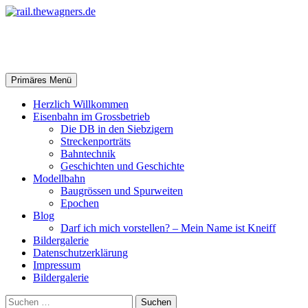
Zum
Inhalt
springen
rail.thewagners.de
Suchen
Primäres Menü
Herzlich Willkommen
Eisenbahn im Grossbetrieb
Die DB in den Siebzigern
Streckenporträts
Bahntechnik
Geschichten und Geschichte
Modellbahn
Baugrössen und Spurweiten
Epochen
Blog
Darf ich mich vorstellen? – Mein Name ist Kneiff
Bildergalerie
Datenschutzerklärung
Impressum
Bildergalerie
Suchen