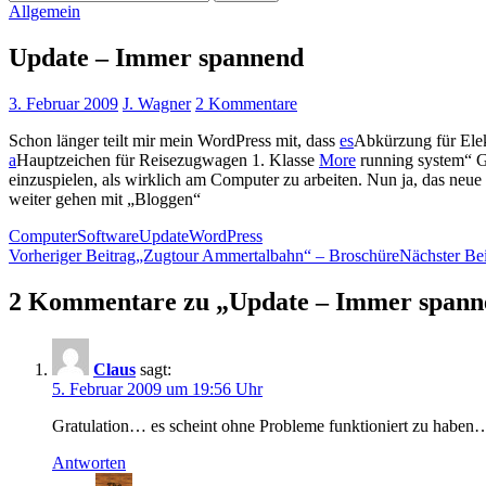
nach:
Allgemein
Update – Immer spannend
3. Februar 2009
J. Wagner
2 Kommentare
Schon länger teilt mir mein WordPress mit, dass
es
Abkürzung für Ele
a
Hauptzeichen für Reisezugwagen 1. Klasse
More
running system“ Ge
einzuspielen, als wirklich am Computer zu arbeiten. Nun ja, das neue 
weiter gehen mit „Bloggen“
Computer
Software
Update
WordPress
Beitragsnavigation
Vorheriger Beitrag
„Zugtour Ammertalbahn“ – Broschüre
Nächster Bei
2 Kommentare zu „Update – Immer spann
Claus
sagt:
5. Februar 2009 um 19:56 Uhr
Gratulation… es scheint ohne Probleme funktioniert zu haben
Antworten