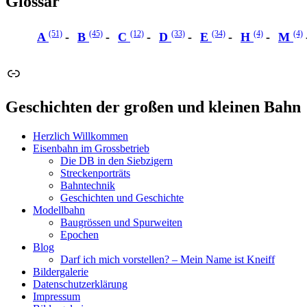
Glossar
(51)
(45)
(12)
(33)
(34)
(4)
(4)
A
B
C
D
E
H
M
Link
Geschichten der großen und kleinen Bahn
Herzlich Willkommen
Eisenbahn im Grossbetrieb
Die DB in den Siebzigern
Streckenporträts
Bahntechnik
Geschichten und Geschichte
Modellbahn
Baugrössen und Spurweiten
Epochen
Blog
Darf ich mich vorstellen? – Mein Name ist Kneiff
Bildergalerie
Datenschutzerklärung
Impressum