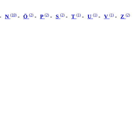
(10)
(2)
(2)
(2)
(1)
(1)
(1)
(2)
N
Ö
P
S
T
U
V
Z