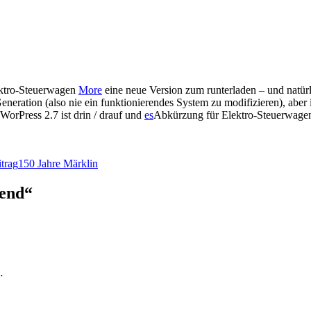
ktro-Steuerwagen
More
eine neue Version zum runterladen – und natürl
neration (also nie ein funktionierendes System zu modifizieren),
aber 
WorPress 2.7 ist drin / drauf und
es
Abkürzung für Elektro-Steuerwag
trag
150 Jahre Märklin
end“
…