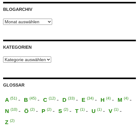
BLOGARCHIV
Blogarchiv
KATEGORIEN
Kategorien
GLOSSAR
(51)
(45)
(12)
(33)
(34)
(4)
(4)
A
B
C
D
E
H
M
(10)
(2)
(2)
(2)
(1)
(1)
(1)
N
Ö
P
S
T
U
V
(2)
Z