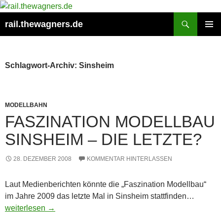
Zum
Inhalt
Suchen
rail.thewagners.de
springen
PRIMÄR
MENÜ
Schlagwort-Archiv: Sinsheim
MODELLBAHN
FASZINATION MODELLBAU
SINSHEIM – DIE LETZTE?
28. DEZEMBER 2008
KOMMENTAR HINTERLASSEN
Laut Medienberichten könnte die „Faszination Modellbau“
im Jahre 2009 das letzte Mal in Sinsheim stattfinden…
Faszination Modellbau Sinsheim – die Letzte?
weiterlesen
→